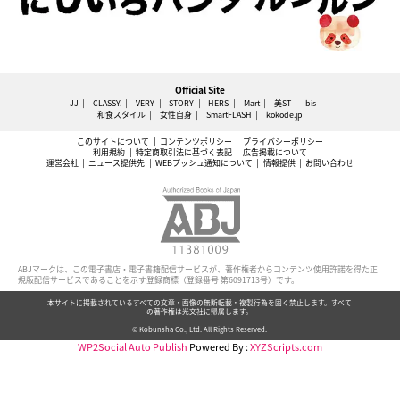
Official Site
JJ
CLASSY.
VERY
STORY
HERS
Mart
美ST
bis
和食スタイル
女性自身
SmartFLASH
kokode.jp
このサイトについて
コンテンツポリシー
プライバシーポリシー
利用規約
特定商取引法に基づく表記
広告掲載について
運営会社
ニュース提供先
WEBプッシュ通知について
情報提供
お問い合わせ
ABJマークは、この電子書店・電子書籍配信サービスが、著作権者からコンテンツ使用許諾を得た正
規版配信サービスであることを示す登録商標（登録番号 第6091713号）です。
本サイトに掲載されているすべての文章・画像の無断転載・複製行為を固く禁止します。すべて
の著作権は光文社に帰属します。
© Kobunsha Co., Ltd. All Rights Reserved.
WP2Social Auto Publish
Powered By :
XYZScripts.com