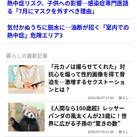
熱中症リスク、子供への影響…感染症専門医語
る「7月にマスクを外すべき理由」
気付かぬうちに脱水に…油断が招く「室内での
熱中症」危険エリア3
暮らしの最新記事
「元カノは撮らせてくれた」対
抗心を煽って性的画像を得て脅
迫を…激増するセクストーショ
ンとは？
2026/08/07 17:00
暮らし
《人間なら100歳超》レッサー
パンダの風太くんが23歳に！世
界に広がる子孫の“驚きの数”
2026/07/16 11:00
暮らし