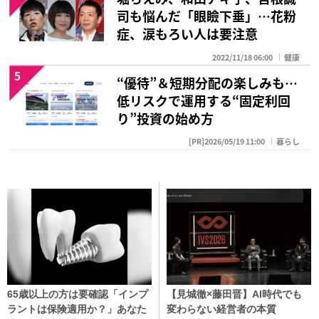
司も悩んだ「眼瞼下垂」…花粉
症、涙もろい人は要注意
2022/11/18 06:00
健康
5
“優待”＆短期分配の楽しみも…
低リスクで運用する“固定利回
り”投資の始め方
[PR]2026/05/19 11:00
暮らし
65歳以上の方は要確認「インプ
【見城徹×藤田晋】AI時代でも
ラントは保険適用か？」あなた
変わらない経営者の本質