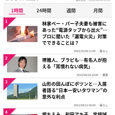
1時間
24時間
週間
月間
1
林家ペー・パー子夫妻も被害に
あった“電源タップから出火”…
プロに聞いた「漏電火災」対策
でできることは？
2025/10/06 11:00
暮らし
2
堺雅人、ブラピも…有名人が抱
える「耳慣れない病気」
2015/04/24 10:00
健康
3
山形の田んぼにポツンと…入居
者語る“日本一安いタワマン”の
意外な利点
2021/08/11 06:00
暮らし
4
堀ちえみ、和田アキ子、宮根誠