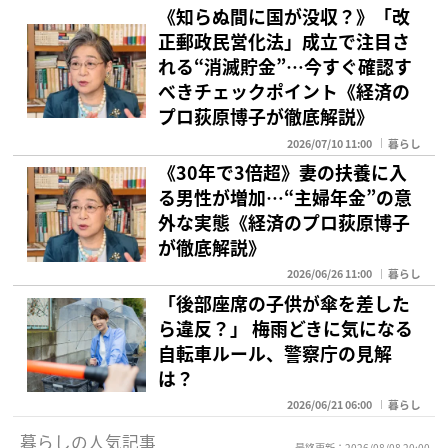
《知らぬ間に国が没収？》「改
正郵政民営化法」成立で注目さ
れる“消滅貯金”…今すぐ確認す
べきチェックポイント《経済の
プロ荻原博子が徹底解説》
2026/07/10 11:00
暮らし
《30年で3倍超》妻の扶養に入
る男性が増加…“主婦年金”の意
外な実態《経済のプロ荻原博子
が徹底解説》
2026/06/26 11:00
暮らし
「後部座席の子供が傘を差した
ら違反？」 梅雨どきに気になる
自転車ルール、警察庁の見解
は？
2026/06/21 06:00
暮らし
暮らしの人気記事
最終更新：2026/08/08 20:00