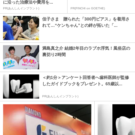
に沿った治療法や費用を...
PR(あんしんインプラント)
PR(FINCHI on GOETHE)
佳子さま 贈られた「300円ピアス」を着用さ
れて…“ケンちゃん”との絆が拓いた「...
満島真之介 結婚2年目のラブホ浮気！風俗店の
裏切り2時間
＜約1分＞アンケート回答者へ歯科医師が監修
したガイドブックをプレゼント。65歳以...
PR(あんしんインプラント)