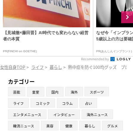
【見城徹×藤田晋】AI時代でも変わらない経営
なぜ今「インプラン
者の本質
5歳以上の方は要確認
PR(FINCHI on GOETHE)
PR(あんしんインプラント)
Recommended by
女性自身TOP
>
ライフ
>
暮らし
>
熱中症を防ぐ100均グッズ プロ
カテゴリー
芸能
皇室
国内
海外
スポーツ
ライフ
コミック
コラム
占い
エンタメニュース
インタビュー
海外ニュース
韓流ニュース
美容
健康
暮らし
グルメ