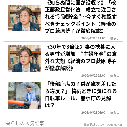
《知らぬ間に国が没収？》「改
正郵政民営化法」成立で注目さ
れる“消滅貯金”…今すぐ確認す
べきチェックポイント《経済の
プロ荻原博子が徹底解説》
2026/07/10 11:00
暮らし
《30年で3倍超》妻の扶養に入
る男性が増加…“主婦年金”の意
外な実態《経済のプロ荻原博子
が徹底解説》
2026/06/26 11:00
暮らし
「後部座席の子供が傘を差した
ら違反？」 梅雨どきに気になる
自転車ルール、警察庁の見解
は？
2026/06/21 06:00
暮らし
暮らしの人気記事
最終更新：2026/08/08 02:00