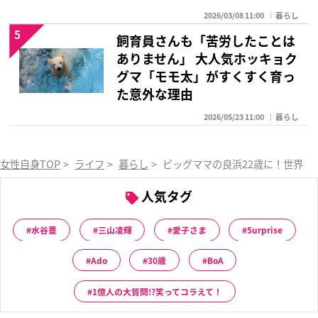
2026/03/08 11:00
暮らし
5
飼育員さんも「苦労したことは
ありません」 大人気ホッキョク
グマ「モモ太」がすくすく育っ
た意外な理由
2026/05/23 11:00
暮らし
女性自身TOP
>
ライフ
>
暮らし
>
ビッグママの良浜22歳に！世界一
人気タグ
水谷豊
三山凌輝
愛子さま
5urprise
Ado
30歳
BoA
1億人の大質問!?笑ってコラえて！