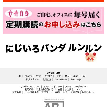
Official Site
JJ
CLASSY.
VERY
STORY
HERS
Mart
美ST
bis
和食スタイル
女性自身
SmartFLASH
kokode.jp
このサイトについて
コンテンツポリシー
プライバシーポリシー
利用規約
特定商取引法に基づく表記
広告掲載について
運営会社
ニュース提供先
WEBプッシュ通知について
情報提供
お問い合わせ