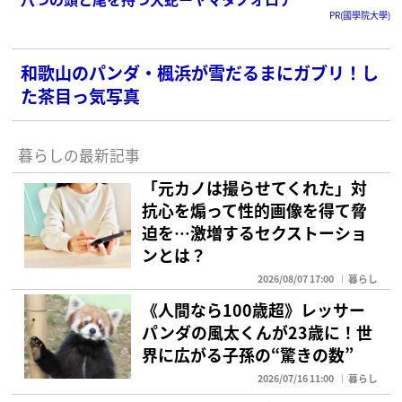
PR(國學院大學)
和歌山のパンダ・楓浜が雪だるまにガブリ！し
た茶目っ気写真
暮らしの最新記事
「元カノは撮らせてくれた」対
抗心を煽って性的画像を得て脅
迫を…激増するセクストーショ
ンとは？
2026/08/07 17:00
暮らし
《人間なら100歳超》レッサー
パンダの風太くんが23歳に！世
界に広がる子孫の“驚きの数”
2026/07/16 11:00
暮らし