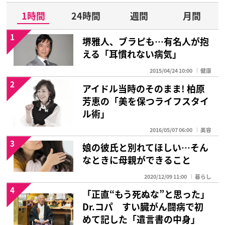
1時間
24時間
週間
月間
1
堺雅人、ブラピも…有名人が抱
える「耳慣れない病気」
2015/04/24 10:00
健康
2
アイドル当時のそのまま! 柏原
芳恵の「美を保つライフスタイ
ル術」
2016/05/07 06:00
美容
3
娘の彼氏と別れてほしい…そん
なときに母親ができること
2020/12/09 11:00
暮らし
4
「正直“もう死ぬな”と思った」
Dr.コパ すい臓がん闘病で初
めて記した「遺言書の中身」