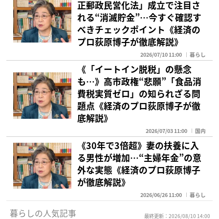
正郵政民営化法」成立で注目さ
れる“消滅貯金”…今すぐ確認す
べきチェックポイント《経済の
プロ荻原博子が徹底解説》
2026/07/10 11:00
暮らし
《「イートイン脱税」の懸念
も…》高市政権“悲願”「食品消
費税実質ゼロ」の知られざる問
題点《経済のプロ荻原博子が徹
底解説》
2026/07/03 11:00
国内
《30年で3倍超》妻の扶養に入
る男性が増加…“主婦年金”の意
外な実態《経済のプロ荻原博子
が徹底解説》
2026/06/26 11:00
暮らし
暮らしの人気記事
最終更新：2026/08/10 14:00