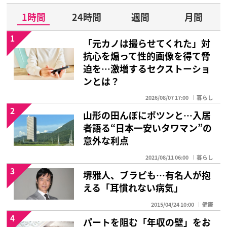
1時間
24時間
週間
月間
1
「元カノは撮らせてくれた」対
抗心を煽って性的画像を得て脅
迫を…激増するセクストーショ
ンとは？
2026/08/07 17:00
暮らし
2
山形の田んぼにポツンと…入居
者語る“日本一安いタワマン”の
意外な利点
2021/08/11 06:00
暮らし
3
堺雅人、ブラピも…有名人が抱
える「耳慣れない病気」
2015/04/24 10:00
健康
4
パートを阻む「年収の壁」をお