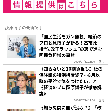
荻原博子の最新記事
「国民生活をガン無視」経済の
プロ荻原博子が斬る！高市政
権“法改正ラッシュ”の裏で進む
国民負担増の事態
2026/07/31 11:00
国内
《知らないと10割負担も》紙の
保険証の特例措置終了…8月以
降の受診で気をつけたいこと
《経済のプロ荻原博子が徹底解
説》
2026/07/24 11:00
国内
《知らぬ間に国が没収？》「改