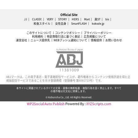
Official Site
JJ
CLASSY.
VERY
STORY
HERS
Mart
美ST
bis
和食スタイル
女性自身
SmartFLASH
kokode.jp
このサイトについて
コンテンツポリシー
プライバシーポリシー
利用規約
特定商取引法に基づく表記
広告掲載について
運営会社
ニュース提供先
WEBプッシュ通知について
情報提供
お問い合わせ
ABJマークは、この電子書店・電子書籍配信サービスが、著作権者からコンテンツ使用許諾を得た正
規版配信サービスであることを示す登録商標（登録番号 第6091713号）です。
本サイトに掲載されているすべての文章・画像の無断転載・複製行為を固く禁止します。すべて
の著作権は光文社に帰属します。
© Kobunsha Co., Ltd. All Rights Reserved.
WP2Social Auto Publish
Powered By :
XYZScripts.com