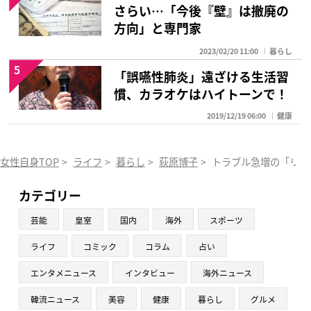
さらい…「今後『壁』は撤廃の
方向」と専門家
2023/02/20 11:00
暮らし
5
「誤嚥性肺炎」遠ざける生活習
慣、カラオケはハイトーンで！
2019/12/19 06:00
健康
女性自身TOP
>
ライフ
>
暮らし
>
荻原博子
>
トラブル急増の「リー
カテゴリー
芸能
皇室
国内
海外
スポーツ
ライフ
コミック
コラム
占い
エンタメニュース
インタビュー
海外ニュース
韓流ニュース
美容
健康
暮らし
グルメ