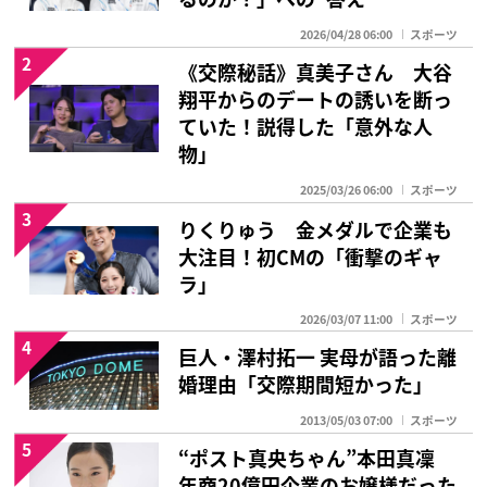
2026/04/28 06:00
スポーツ
2
《交際秘話》真美子さん 大谷
翔平からのデートの誘いを断っ
ていた！説得した「意外な人
物」
2025/03/26 06:00
スポーツ
3
りくりゅう 金メダルで企業も
大注目！初CMの「衝撃のギャ
ラ」
2026/03/07 11:00
スポーツ
4
巨人・澤村拓一 実母が語った離
婚理由「交際期間短かった」
2013/05/03 07:00
スポーツ
5
“ポスト真央ちゃん”本田真凜
年商20億円企業のお嬢様だった