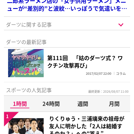
二郎系ラーメン店の「女子供用ラーメン」メニ
ューが“差別的”と波紋…いっぽうで気遣いを指
摘する声も
ダーツに関する記事
ダーツの最新記事
第111回 「姑のダーツ式？ ワ
クチン攻撃再び」
2017/02/07 22:00
コラム
スポーツの人気記事
最終更新：2026/08/07 11:00
1時間
24時間
週間
月間
1
りくりゅう・三浦璃来の祖母が
友人に明かした「2人は結婚す
るのか？」への“答え”