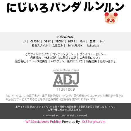
Official Site
JJ
CLASSY.
VERY
STORY
HERS
Mart
美ST
bis
和食スタイル
女性自身
SmartFLASH
kokode.jp
このサイトについて
コンテンツポリシー
プライバシーポリシー
利用規約
特定商取引法に基づく表記
広告掲載について
運営会社
ニュース提供先
WEBプッシュ通知について
情報提供
お問い合わせ
ABJマークは、この電子書店・電子書籍配信サービスが、著作権者からコンテンツ使用許諾を得た正
規版配信サービスであることを示す登録商標（登録番号 第6091713号）です。
本サイトに掲載されているすべての文章・画像の無断転載・複製行為を固く禁止します。すべて
の著作権は光文社に帰属します。
© Kobunsha Co., Ltd. All Rights Reserved.
WP2Social Auto Publish
Powered By :
XYZScripts.com