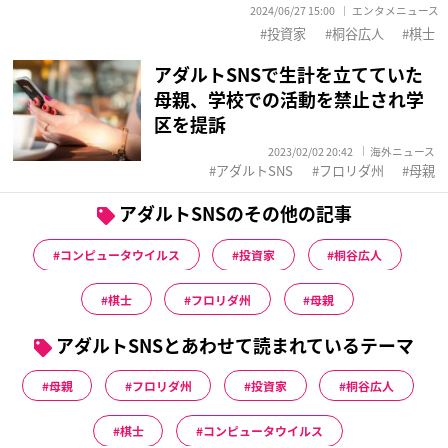
2024/06/27 15:00
エンタメニュース
投資家
桐谷広人
棋士
アダルトSNSで生計を立てていた
母親、学校での活動を禁止され学
区を提訴
2023/02/02 20:42
海外ニュース
アダルトSNS
フロリダ州
母親
アダルトSNSのその他の記事
コンピュータウイルス
投資家
桐谷広人
棋士
フロリダ州
母親
アダルトSNSとあわせて読まれているテーマ
母親
フロリダ州
投資家
桐谷広人
棋士
コンピュータウイルス