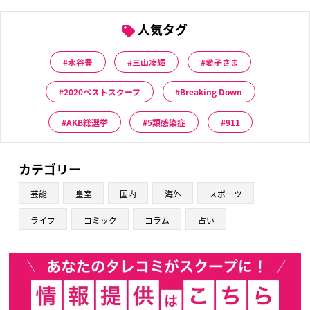
人気タグ
水谷豊
三山凌輝
愛子さま
2020ベストスクープ
Breaking Down
AKB総選挙
5類感染症
911
カテゴリー
芸能
皇室
国内
海外
スポーツ
ライフ
コミック
コラム
占い