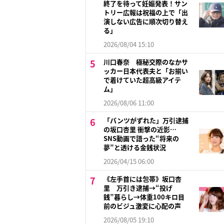
終了を待って妊娠発表！サン
トリー広報は祝福の上で「出
演しない広告に順次切り替え
る」
2026/08/04 15:10
川口春奈 極秘交際のなかサ
ッカー日本代表夫と「お揃い
で着けていた超高級アイテ
ム」
2026/08/06 11:00
「パンツがずれた」万引逮捕
の坂口杏里 衝撃の近影…
SNS動画で語った“将来の
夢”と透ける金銭状況
2026/04/15 06:00
《左手首には包帯》坂口杏
里 万引き逮捕→“投げ
銭”暮らし→体重100キロ目
前のビジュ激変に心配の声
2026/08/05 19:10