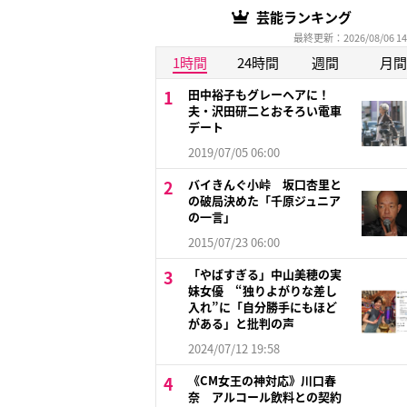
芸能ランキング
最終更新：2026/08/06 14
1時間
24時間
週間
月間
田中裕子もグレーヘアに！
夫・沢田研二とおそろい電車
デート
2019/07/05 06:00
バイきんぐ小峠 坂口杏里と
の破局決めた「千原ジュニア
の一言」
2015/07/23 06:00
「やばすぎる」中山美穂の実
妹女優 “独りよがりな差し
入れ”に「自分勝手にもほど
がある」と批判の声
2024/07/12 19:58
《CM女王の神対応》川口春
奈 アルコール飲料との契約