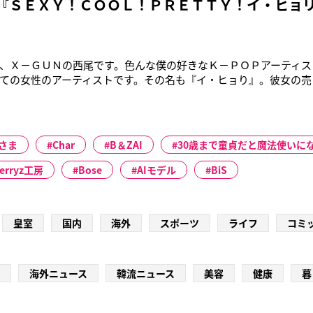
 『ＳＥＸＹ！ＣＯＯＬ！ＰＲＥＴＴＹ！イ・ヒョ
、Ｘ－ＧＵＮの西尾です。色んな僕の好きなＫ－ＰＯＰアーティス
ての女性のアーティストです。その名も『イ・ヒョり』。彼女の売
かっこよさ、ＣＯＯＬ。そして笑顔のかわいさ、ＰＲＥＴＴＹ。
はなく、女の子たちも見本にしたくなるようなＳＥＸＹ、ＣＯＯ
で今年３０歳になるのに未
さま
Char
B＆ZAI
30歳まで童貞だと魔法使いに
erryz工房
Bose
AIモデル
BiS
皇室
国内
海外
スポーツ
ライフ
コミ
海外ニュース
韓流ニュース
美容
健康
暮