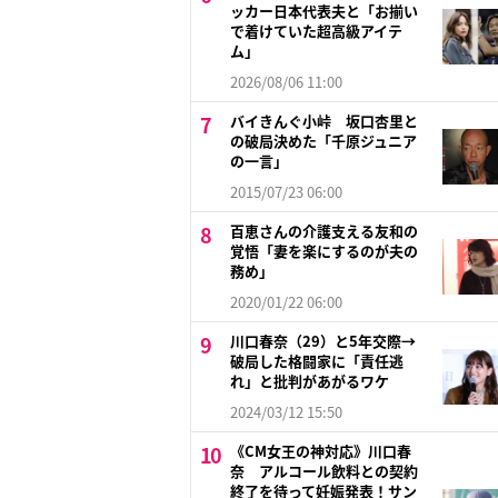
ッカー日本代表夫と「お揃い
で着けていた超高級アイテ
ム」
2026/08/06 11:00
バイきんぐ小峠 坂口杏里と
の破局決めた「千原ジュニア
の一言」
2015/07/23 06:00
百恵さんの介護支える友和の
覚悟「妻を楽にするのが夫の
務め」
2020/01/22 06:00
川口春奈（29）と5年交際→
破局した格闘家に「責任逃
れ」と批判があがるワケ
2024/03/12 15:50
《CM女王の神対応》川口春
奈 アルコール飲料との契約
終了を待って妊娠発表！サン