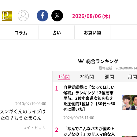
2026/08/06
(木)
コラム
占い
お買い物
総合ランキング
最終更新：2026/08/06 14
1時間
24時間
週間
月間
自民党総裁に「なってほしい
候補」ランキング！3位高市
早苗、2位小泉進次郎を抑え
2010/02/19 04:00
た圧倒的1位は？【30代〜60
代に聞いた】
スンギくんのライブは
ったの？もうたまらん
2024/09/26 11:00
ど、あんまりレポートし
#イ・ヒョリ
「なんでこんなバカが国のト
う』は歌ったんかな？
ップなの？」カリスマ的な人