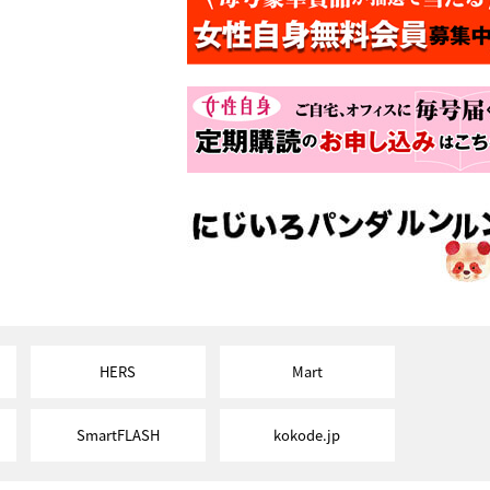
HERS
Mart
SmartFLASH
kokode.jp