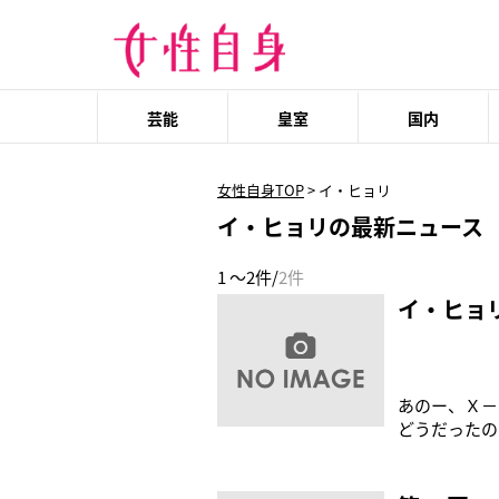
芸能
皇室
国内
女性自身TOP
>
イ・ヒョリ
イ・ヒョリの最新ニュース
1 ～2件/
2件
イ・ヒョ
あのー、Ｘ－
どうだったの
かったの？あ
てる人が居な
そんなスンギ