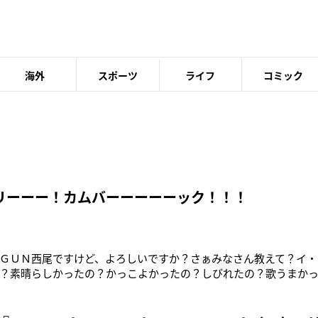
海外
スポーツ
ライフ
コミック
リーーー！カムバーーーーーック！！！
ＧＵＮ西尾ですけど、よろしいですか？さぁみなさん教えて？イ・
？素晴らしかったの？かっこよかったの？しびれたの？歌うまか
ー行きたかった！！！！！何歌ったんかな？結構検索したんやけ
いみたいで、僕の検索能力では検索できませんでした。『旅に出よ
くん、４月には大阪にフ