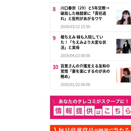
川口春奈（29）と5年交際→
破局した格闘家に「責任逃
れ」と批判があがるワケ
2024/03/12 15:50
堀ちえみ 妹も入院してい
た！「ちえみより大変な状
況」と実母
2019/04/23 00:00
百恵さんの介護支える友和の
覚悟「妻を楽にするのが夫の
務め」
2020/01/22 06:00