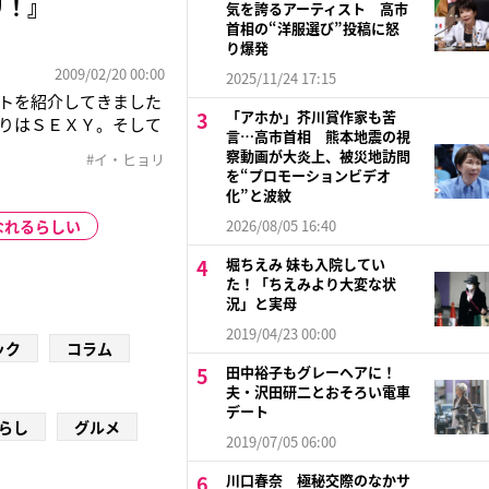
リ！』
気を誇るアーティスト 高市
首相の“洋服選び”投稿に怒
り爆発
2009/02/20 00:00
2025/11/24 17:15
トを紹介してきました
「アホか」芥川賞作家も苦
りはＳＥＸＹ。そして
言…高市首相 熊本地震の視
それは男の人だけを魅
察動画が大炎上、被災地訪問
#イ・ヒョリ
Ｌ、ＰＲＥＴＴＹ。年
を“プロモーションビデオ
化”と波紋
なれるらしい
2026/08/05 16:40
堀ちえみ 妹も入院してい
た！「ちえみより大変な状
況」と実母
2019/04/23 00:00
ック
コラム
田中裕子もグレーヘアに！
夫・沢田研二とおそろい電車
デート
らし
グルメ
2019/07/05 06:00
川口春奈 極秘交際のなかサ