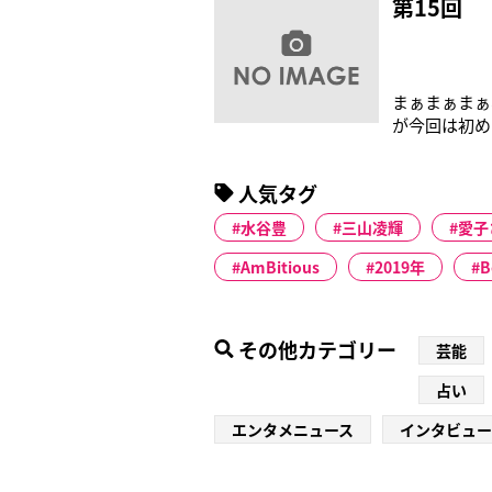
第15回
まぁまぁまぁ
が今回は初め
ダンスの時の
了するもので
人気タグ
齢も日本年齢
水谷豊
三山凌輝
愛子
AmBitious
2019年
B
その他カテゴリー
芸能
占い
エンタメニュース
インタビュー