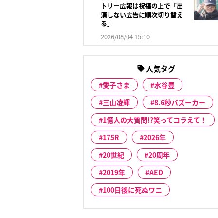
トリー広報は祝福の上で「出
演しない広告に順次切り替え
る」
2026/08/04 15:10
人気タグ
愛子さま
水谷豊
三山凌輝
8.6秒バズーカー
1億人の大質問!?笑ってコラえて！
175R
2026年
20世紀
20周年
2019年
AED
100日後に死ぬワニ