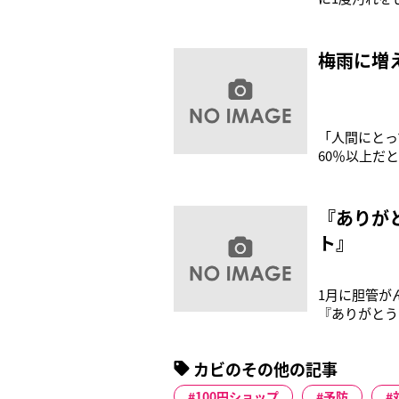
原因で発生す
ガイドの藤原
るためにも、
梅雨に増
「人間にとっ
60％以上だ
よ」そう話す
ジメジメした
起こされる病
『ありが
ト』
1月に胆管が
『ありがとう
山下とともに
手23人が参
カビのその他の記事
ートだったが
100円ショップ
予防