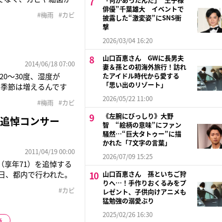
ut家事・掃除・子育て
俳優”千葉雄大 イベントで
#梅雨
#カビ
披露した“激変姿”にSNS衝
原さんは、増殖を抑え
撃
2026/03/04 16:20
山口百恵さん GWに長男夫
2014/06/18 07:00
妻＆孫との初海外旅行！訪れ
0〜30度、湿度が
たアイドル時代から愛する
「思い出のリゾート」
の季節は増えるんです
0％を超える日が続く
2026/05/22 11:00
#梅雨
#カビ
れざるカビによって引き
《左腕にびっしり》大野
る追悼コンサー
智 “絵柄の意味”にファン
騒然…“巨大タトゥー”に描
かれた「7文字の言葉」
2011/04/19 00:00
2026/07/09 15:25
享年71）を追悼する
日、都内で行われた。
山口百恵さん 孫といちご狩
りへ…！手作りおくるみをプ
チス（72）をはじめ歌
#カビ
レゼント、子供向けアニメも
めに企画されたコンサ
猛勉強の溺愛ぶり
2025/02/26 16:30
炎