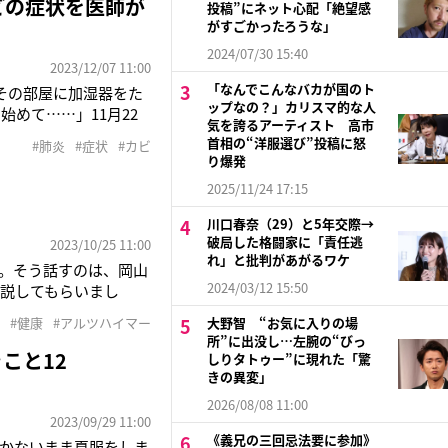
どの症状を医師が
投稿”にネット心配「絶望感
がすごかったろうな」
2024/07/30 15:40
2023/12/07 11:00
「なんでこんなバカが国のト
その部屋に加湿器をた
ップなの？」カリスマ的な人
めて……」11月22
気を誇るアーティスト 高市
は、発熱はなかったが
首相の“洋服選び”投稿に怒
#肺炎
#症状
#カビ
「レントゲンを撮って
り爆発
2025/11/24 17:15
川口春奈（29）と5年交際→
破局した格闘家に「責任逃
2023/10/25 11:00
れ」と批判があがるワケ
。そう話すのは、岡山
2024/03/12 15:50
説してもらいまし
ムによって行われたマ
#健康
#アルツハイマー
大野智 “お気に入りの場
は、肺炎クラミジア菌を
所”に出没し…左腕の“びっ
こと12
しりタトゥー”に現れた「驚
きの異変」
2026/08/08 11:00
2023/09/29 11:00
《義兄の三回忌法要に参加》
かないまま夏服をしま