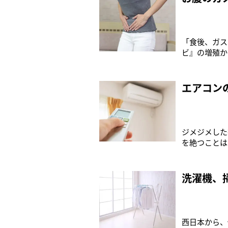
「食後、ガス
ビ』の増殖か
がある「葉子
の腸には、数
要な働きをし
エアコン
ジメジメした
を絶つことは
すーー！西日
せたエアコン
やすくなると
洗濯機、
西日本から、