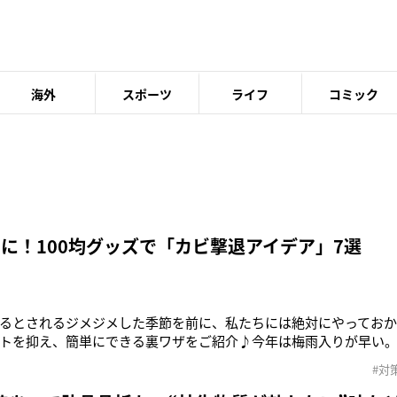
海外
スポーツ
ライフ
コミック
ちに！100均グッズで「カビ撃退アイデア」7選
るとされるジメジメした季節を前に、私たちには絶対にやってお
トを抑え、簡単にできる裏ワザをご紹介♪今年は梅雨入りが早い。日
レポートによると、昨年は6月下旬だった梅雨入りが、今年は全国
#対
ジメした天気が続くなかで悩ましいのが、カビ問題。梅雨時期に
いのではないだろうか。