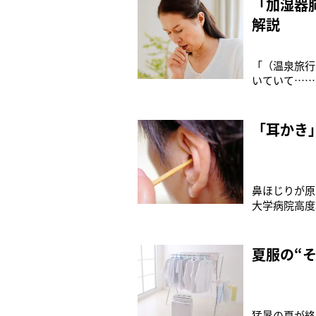
「加湿器
解説
「（温泉旅行
いていて……
日、FNNプ
咳や痰が止ま
もらうと（咳
「耳かき
鼻ほじりが原
大学病院高度
た。』（秀和
ウスを使った
マウスの鼻孔
夏服の“
猛暑の夏が終