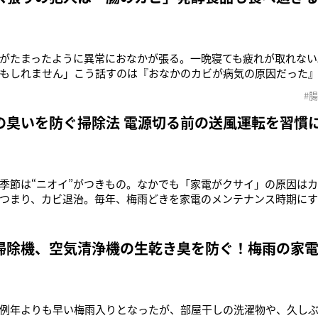
がたまったように異常におなかが張る。一晩寝ても疲れが取れない
もしれません」こう話すのは『おなかのカビが病気の原因だった
クリニック」（北九州市）の院長、内山葉子先生だ。栄養の消化
#
千種類ともいわれる多彩な性質を持つ100兆個もの細菌が生息し、
ていることはよく知ら
の臭いを防ぐ掃除法 電源切る前の送風運転を習慣
季節は“ニオイ”がつきもの。なかでも「家電がクサイ」の原因は
つまり、カビ退治。毎年、梅雨どきを家電のメンテナンス時期に
本から、例年よりも早い梅雨入りとなったが、部屋干しの洗濯物
の冷気からも、イヤなニオイが……。「そのおもな原因はカビ。湿
いわれています。ニオ
掃除機、空気清浄機の生乾き臭を防ぐ！梅雨の家
例年よりも早い梅雨入りとなったが、部屋干しの洗濯物や、久し