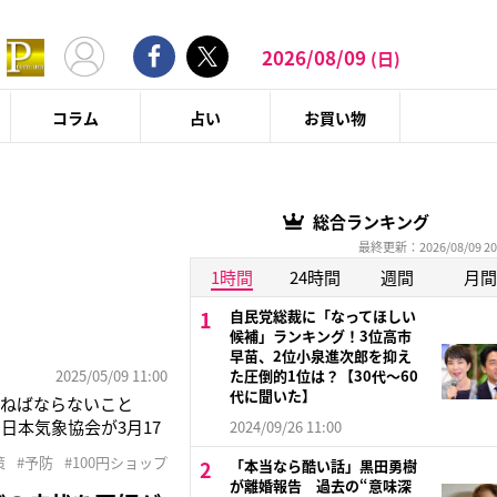
2026/08/09
(日)
コラム
占い
お買い物
総合ランキング
最終更新：2026/08/09 20
1時間
24時間
週間
月間
自民党総裁に「なってほしい
候補」ランキング！3位高市
早苗、2位小泉進次郎を抑え
2025/05/09 11:00
た圧倒的1位は？【30代〜60
代に聞いた】
かねばならないこと
本気象協会が3月17
2024/09/26 11:00
的に早まると予想され
策
#予防
#100円ショップ
「本当なら酷い話」黒田勇樹
なると、カビ掃除が大変
が離婚報告 過去の“意味深