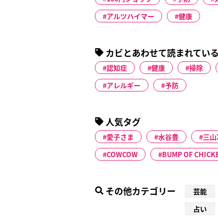
アルツハイマー
健康
カビとあわせて読まれてい
認知症
健康
掃除
アレルギー
予防
人気タグ
愛子さま
水谷豊
三山
COWCOW
BUMP OF CHICK
その他カテゴリー
芸能
占い