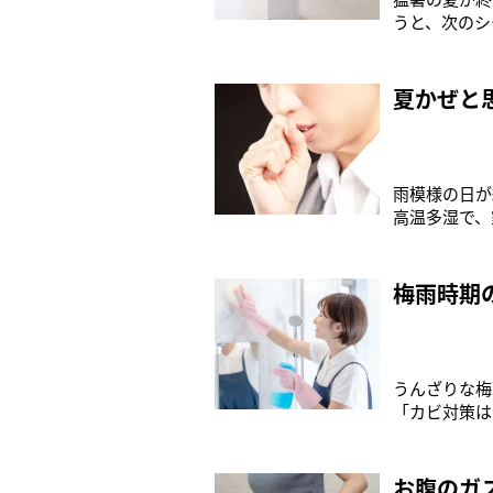
うと、次のシ
と同じくらい
ることも。生
事アドバイザ
夏かぜと
雨模様の日が
高温多湿で、
類は8万〜1
は1日1万個
ターの矢口貴
梅雨時期
うんざりな梅
「カビ対策は
ばカビは防げ
間で大丈夫？
とが多いので
お腹のガ