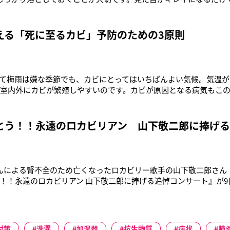
る、梅雨独特のイヤなニオイも防げます」そう語るのは、All Abo
千秋さん。気温や湿度が上がってくると、繁殖するカビやダニ。藤
梅雨のはじめ
える「死に至るカビ」予防のための3原則
て梅雨は嫌な季節でも、カビにとってはいちばんよい気候。気温が2
と室内外にカビが繁殖しやすいのです。カビが原因となる病気もこ
のは、千葉大学・真菌医学研究センターの矢口貴志博士。湿度が8
この時期、カビを知り尽くしたエキスパートの矢口先生が、知ら
気を8つ教えてくれた
とう！！永遠のロカビリアン 山下敬二郎に捧げ
んによる腎不全のため亡くなったロカビリー歌手の山下敬二郎さん（
！！永遠のロカビリアン 山下敬二郎に捧げる追悼コンサート』が9
『ロカビリー3人男』と呼ばれた平尾昌晃（73）、ミッキー・カー
加し、計30曲を披露した。当初は、療養中の山下さんを激励するた
、残念なが
対策
洗濯
加湿器
抗生物質
症状
肺