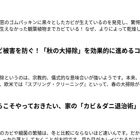
窓のゴムパッキンに黒々としたカビが生えているのを発見し、驚
生えなかった観葉植物までカビている！ なぜ、よりによって乾燥し
がちなのは事実ですが、部屋のなかは意外と温度が高く、最近の家
い。そして、人間にとっての心地よい環境とカビにとってのそれは
適な部屋には、
ビ被害を防ぐ！「秋の大掃除」を効果的に進める
除というのは、宗教的、儀式的な意味合いが強いようです。本来
、欧米では『スプリング・クリーニング』といって、春の大掃除が
も凍えることもありませんし、気温が高いほうが汚れも落としやす
冬がやってくる前に済ませてしまうのが合理的。忙しい年末に心
All About
らこそやっておきたい、家の「カビ＆ダニ退治術」
のカビや細菌の繁殖は、冬と比較にならないほど速いんです。だか
しっかり落としておくことが大切です。見た目がキレイになるだけ