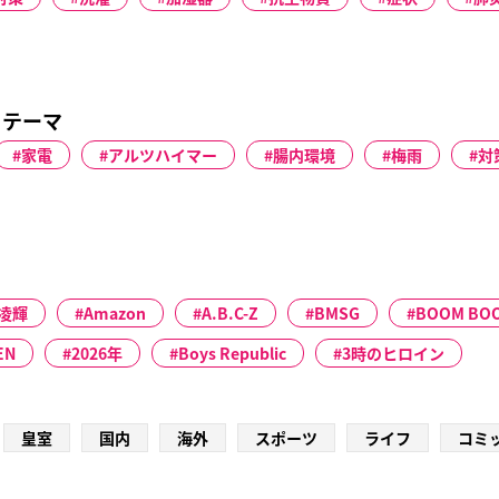
るテーマ
家電
アルツハイマー
腸内環境
梅雨
対
凌輝
Amazon
A.B.C-Z
BMSG
BOOM BOO
EN
2026年
Boys Republic
3時のヒロイン
皇室
国内
海外
スポーツ
ライフ
コミ