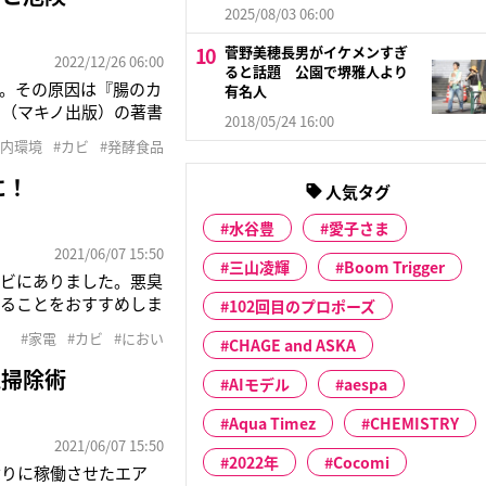
2025/08/03 06:00
菅野美穂長男がイケメンすぎ
2022/12/26 06:00
ると話題 公園で堺雅人より
。その原因は『腸のカ
有名人
』（マキノ出版）の著書
2018/05/24 16:00
や吸収だけでなく、人
腸内環境
#カビ
#発酵食品
健康維持や免疫など重
に！
人気タグ
水谷豊
愛子さま
2021/06/07 15:50
三山凌輝
Boom Trigger
カビにありました。悪臭
することをおすすめしま
102回目のプロポーズ
や、久しぶりに稼働さ
#家電
#カビ
#におい
CHAGE and ASKA
度60％以上で繁殖し
電掃除術
AIモデル
aespa
Aqua Timez
CHEMISTRY
2021/06/07 15:50
2022年
Cocomi
ぶりに稼働させたエア