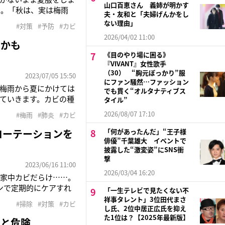
山口百恵さん 義姉が明かす
た。「秋は、実は梅雨
夫・友和と「夫婦げんかをし
と衣服にカビが発生す
ない理由」
#対策
#予防
#カビ
い」そう話すのは、家
2026/04/02 11:00
」かも
《目のやり場に困る》
『VIVANT』女性歌手
（30） “胸元ぽっかり”服
2023/07/05 15:50
にファン騒然…ファッション
梅雨から夏にかけては
でも貫く“オルタナティブス
ていきます。カビの種
タイル”
ものは10種類ほど。人
2026/08/07 17:10
#梅雨
#肺炎
#カビ
葉大学真菌医学研究セン
ローテーションを
「何があったんだ」“王子様
俳優”千葉雄大 イベントで
披露した“激変姿”にSNS衝
撃
2023/06/16 11:00
2026/03/04 16:20
と家中カビだらけ……。
ンで定期的にケアすれ
「一生テレビで見たくない不
分などと、そんなに短時
祥事タレント」3位田代まさ
#掃除
#対策
#カビ
実際は5分でできるこ
し氏、2位中居正広氏を抑え
た1位は？【2025年最新版】
ると危険