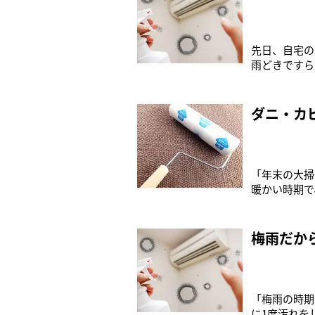
先日、自宅の
雨どきですら
らべて乾燥し
いることが多
でも暖かく快
ダニ・カ
「年末の大掃
暖かい時期で
大きく開けて
は、本格的な
そう話すのは、『
梅雨だか
「梅雨の時期
に1度汚れを