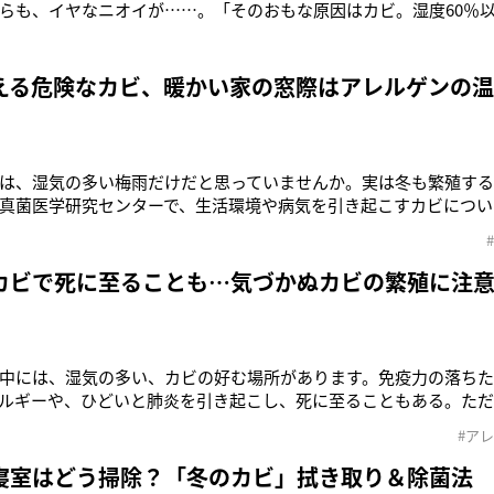
らも、イヤなニオイが……。「そのおもな原因はカビ。湿度60％
います。ニオイ問題だけでなく、カビはアレルギーやぜんそくを悪
、この時季、悪臭から絶つようなメンテナンスが重要です」と、家
、家電音痴な人はどうし
える危険なカビ、暖かい家の窓際はアレルゲンの
は、湿気の多い梅雨だけだと思っていませんか。実は冬も繁殖する
真菌医学研究センターで、生活環境や病気を引き起こすカビについ
でも家の中には、湿気の多い、カビの好む場所があります。免疫
と、アレルギーや、ひどいと肺炎を引き起こし、死に至ることも
す」そこで、矢口先生の
カビで死に至ることも…気づかぬカビの繁殖に注
中には、湿気の多い、カビの好む場所があります。免疫力の落ち
ルギーや、ひどいと肺炎を引き起こし、死に至ることもある。た
話すのは、千葉大学真菌医学研究センターで、生活環境や病気を引
#ア
貴志准教授だ。そこで、矢口先生のお話をもとに、冬にも気をつ
クを解説してもらった
寝室はどう掃除？「冬のカビ」拭き取り＆除菌法