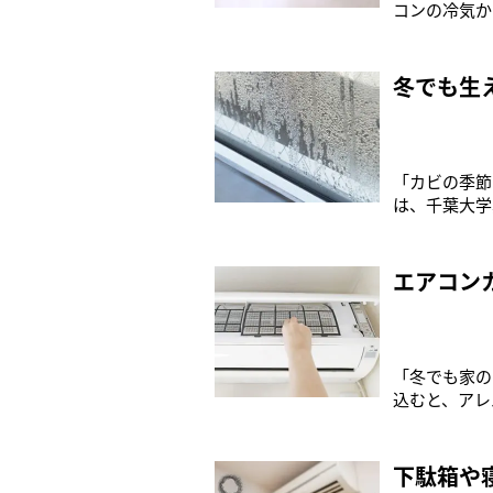
コンの冷気か
るといわれて
れているので
さんは語るが
冬でも生
「カビの季節
は、千葉大学
教授だ。「冬
量に吸い込む
しては危険で
エアコン
「冬でも家の
込むと、アレ
険です」こう
研究する矢口
人体へのリス
下駄箱や