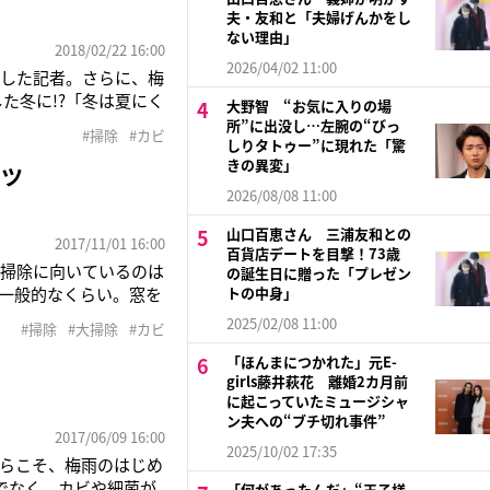
夫・友和と「夫婦げんかをし
ない理由」
2018/02/22 16:00
2026/04/02 11:00
愕した記者。さらに、梅
た冬に!?「冬は夏にく
大野智 “お気に入りの場
屋は20度前後を保って
所”に出没し…左腕の“びっ
#掃除
#カビ
、よく似ています。冬
しりタトゥー”に現れた「驚
きの異変」
コツ
2026/08/08 11:00
山口百恵さん 三浦友和との
2017/11/01 16:00
百貨店デートを目撃！73歳
、掃除に向いているのは
の誕生日に贈った「プレゼン
一般的なくらい。窓を
トの中身」
いからです。大掃除
2025/02/08 11:00
#掃除
#大掃除
#カビ
の余裕も生まれますよ」
「ほんまにつかれた」元E-
girls藤井萩花 離婚2カ月前
に起こっていたミュージシャ
ン夫への“ブチ切れ事件”
2017/06/09 16:00
2025/10/02 17:35
らこそ、梅雨のはじめ
でなく、カビや細菌が
「何があったんだ」“王子様