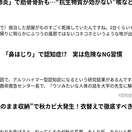
肺炎」で肋骨骨折も…“抗生物質が効かない”咳な
で）宿泊した部屋がものすごく乾燥していたんですね。2台くらい
帰りに明らかにふつうの風邪ではないコホコホというような咳が出始
ライムオンラインにそう語ったのは、女優の矢沢心（42）だ。矢沢
らず、薬を飲んでも効果がなかったため、病院を受診したそうだ。
のしすぎで）肋骨
」「鼻ほじり」で認知症!? 実は危険なNG習慣
因で、アルツハイマー型認知症になるという研究結果があるんです
救命救急センター長で、『ウソみたいな人体の話を大学の先生に解
システム）の著者の中尾篤典先生。豪・グリフィス大学の研究チー
#認知症
実験ではあるが、人間にも起こりうるのだという。「その研究で
に塗り付けたところ、マウ
そのまま収納”で秋カビ大発生！衣替えで徹底すべき
わりを告げると、やってくるのが秋の長雨。そんな折、カラリと乾