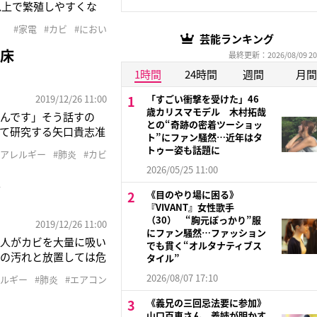
以上で繁殖しやすくな
化させることが指摘さ
#家電
#カビ
#におい
電ライターの藤山哲人
芸能ランキング
温床
最終更新：2026/08/09 20
1時間
24時間
週間
月間
2019/12/26 11:00
「すごい衝撃を受けた」46
歳カリスマモデル 木村拓哉
んです」そう話すの
との“奇跡の密着ツーショッ
て研究する矢口貴志准
ト”にファン騒然…近年はタ
力の落ちた人がカビを大
トゥー姿も話題に
#アレルギー
#肺炎
#カビ
ある。ただの汚れと放置
2026/05/25 11:00
意
《目のやり場に困る》
『VIVANT』女性歌手
（30） “胸元ぽっかり”服
2019/12/26 11:00
にファン騒然…ファッション
た人がカビを大量に吸い
でも貫く“オルタナティブス
だの汚れと放置しては危
タイル”
き起こすカビについて
2026/08/07 17:10
レルギー
#肺炎
#エアコン
けたいカビが潜む場所や
《義兄の三回忌法要に参加》
山口百恵さん 義姉が明かす