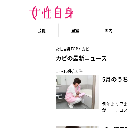
芸能
皇室
国内
女性自身TOP
>
カビ
カビの最新ニュース
1 ～16件/
16件
5月のう
例年より早ま
が……。コス
日に発表した
ている。ジメ
という人も多