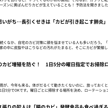
ーズンに黄ばんだりカビが生えていることも！ 予防法を聞きまし
カビが繁殖しやすい季節。衣替えの時期と重なるため、油断する
地の傷みや黄ばみの原因にもなるため、しっかり対策してくださ
ーの河野真希さん。「カビ
思いがち…長引くせきは「カビが引き起こす肺炎
続くなか、自宅のカビ対策に頭を悩ませている人も多いだろう。「
家の中に皮脂やほこりなどの汚れがたまると、そこにカビが繁殖し
0万種あるとされており、そのうち私たちの身の回りにあって危険な
ぐらいのカビの菌を吸っているといわれています」そう話すのは千
志准教授。衛生
のカビ増殖を防ぐ！ 1日5分の曜日指定でお掃除
雨が、今年も来る。体がだるくて動きたくないのに、放っておく
1日5分でOKです。曜日ごとに掃除する場所を決め、ローテーショ
ます」そう話すのは住生活ジャーナリストの藤原千秋さん。1日5
「ふだん手を出さない場所の掃除は心理的ハードルが高いものの、
す。それに1日5
ス張りの犯人は「腸のカビ」発酵食品も食べ過ぎ