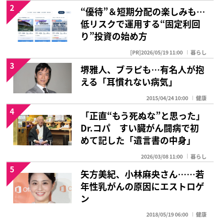
2
“優待”＆短期分配の楽しみも…
低リスクで運用する“固定利回
り”投資の始め方
[PR]2026/05/19 11:00
暮らし
3
堺雅人、ブラピも…有名人が抱
える「耳慣れない病気」
2015/04/24 10:00
健康
4
「正直“もう死ぬな”と思った」
Dr.コパ すい臓がん闘病で初
めて記した「遺言書の中身」
2026/03/08 11:00
暮らし
5
矢方美紀、小林麻央さん……若
年性乳がんの原因にエストロゲ
ン
2018/05/19 06:00
健康