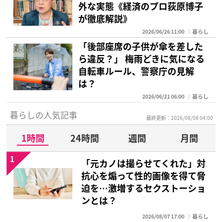
外な実態《経済のプロ荻原博子
が徹底解説》
2026/06/26 11:00
暮らし
「後部座席の子供が傘を差した
ら違反？」 梅雨どきに気になる
自転車ルール、警察庁の見解
は？
2026/06/21 06:00
暮らし
暮らしの人気記事
最終更新：2026/08/08 04:00
1時間
24時間
週間
月間
1
「元カノは撮らせてくれた」対
抗心を煽って性的画像を得て脅
迫を…激増するセクストーショ
ンとは？
2026/08/07 17:00
暮らし