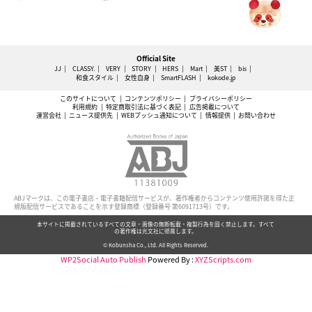
Official Site
JJ
CLASSY.
VERY
STORY
HERS
Mart
美ST
bis
和食スタイル
女性自身
SmartFLASH
kokode.jp
このサイトについて
コンテンツポリシー
プライバシーポリシー
利用規約
特定商取引法に基づく表記
広告掲載について
運営会社
ニュース提供先
WEBプッシュ通知について
情報提供
お問い合わせ
ABJマークは、この電子書店・電子書籍配信サービスが、著作権者からコンテンツ使用許諾を得た正
規版配信サービスであることを示す登録商標（登録番号 第6091713号）です。
本サイトに掲載されているすべての文章・画像の無断転載・複製行為を固く禁止します。すべて
の著作権は光文社に帰属します。
© Kobunsha Co., Ltd. All Rights Reserved.
WP2Social Auto Publish
Powered By :
XYZScripts.com