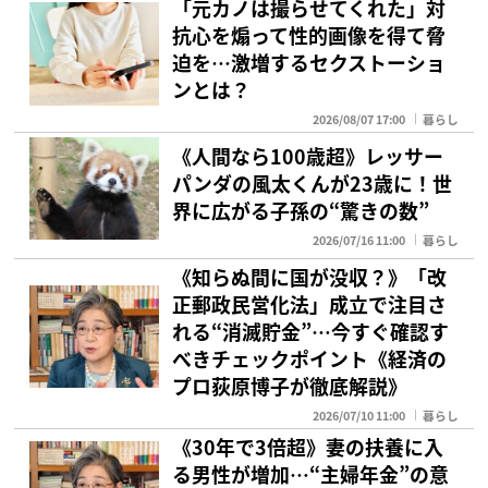
「元カノは撮らせてくれた」対
抗心を煽って性的画像を得て脅
迫を…激増するセクストーショ
ンとは？
2026/08/07 17:00
暮らし
《人間なら100歳超》レッサー
パンダの風太くんが23歳に！世
界に広がる子孫の“驚きの数”
2026/07/16 11:00
暮らし
《知らぬ間に国が没収？》「改
正郵政民営化法」成立で注目さ
れる“消滅貯金”…今すぐ確認す
べきチェックポイント《経済の
プロ荻原博子が徹底解説》
2026/07/10 11:00
暮らし
《30年で3倍超》妻の扶養に入
る男性が増加…“主婦年金”の意