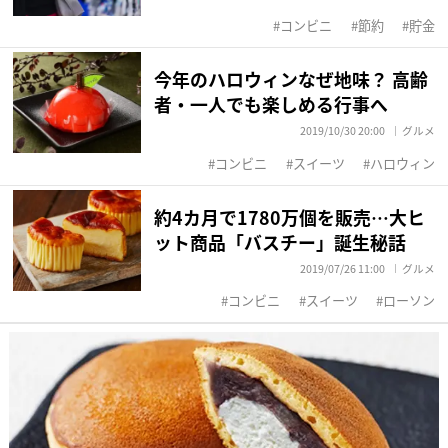
コンビニ
節約
貯金
今年のハロウィンなぜ地味？ 高齢
者・一人でも楽しめる行事へ
2019/10/30 20:00
グルメ
コンビニ
スイーツ
ハロウィン
約4カ月で1780万個を販売…大ヒ
ット商品「バスチー」誕生秘話
2019/07/26 11:00
グルメ
コンビニ
スイーツ
ローソン