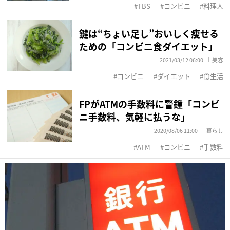
TBS
コンビニ
料理人
鍵は“ちょい足し”おいしく痩せる
ための「コンビニ食ダイエット」
2021/03/12 06:00
美容
コンビニ
ダイエット
食生活
FPがATMの手数料に警鐘「コンビ
ニ手数料、気軽に払うな」
2020/08/06 11:00
暮らし
ATM
コンビニ
手数料