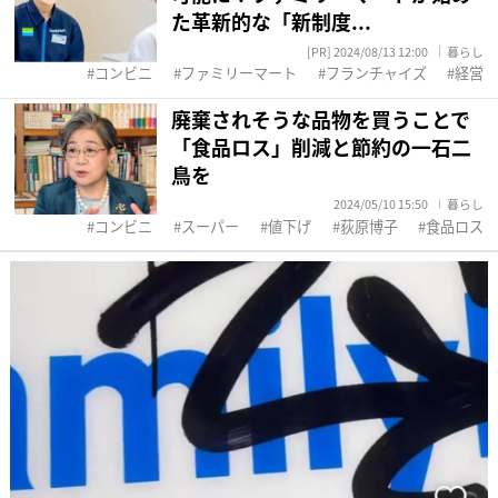
た革新的な「新制度...
[PR] 2024/08/13 12:00
暮らし
コンビニ
ファミリーマート
フランチャイズ
経営
廃棄されそうな品物を買うことで
「食品ロス」削減と節約の一石二
鳥を
2024/05/10 15:50
暮らし
コンビニ
スーパー
値下げ
荻原博子
食品ロス