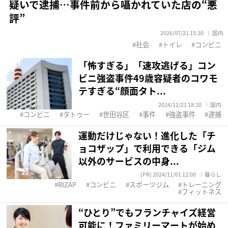
疑いで逮捕…事件前から囁かれていた店の“悪
評”
2026/07/21 15:30
国内
社会
トイレ
コンビニ
「怖すぎる」「速攻逃げる」コン
ビニ強盗事件49歳容疑者のコワモ
テすぎる“顔面タト...
2024/11/21 18:20
国内
コンビニ
タトゥー
世田谷区
事件
強盗事件
逮捕
運動だけじゃない！進化した「チ
ョコザップ」で利用できる「ジム
以外のサービスの中身...
[PR] 2024/11/01 12:00
暮らし
RIZAP
コンビニ
スポーツジム
トレーニング
フィットネス
“ひとり”でもフランチャイズ経営
可能に！ファミリーマートが始め