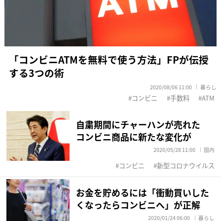
「コンビニATMを無料で使う方法」FPが伝授
する3つの術
2020/08/06 11:00
暮らし
コンビニ
手数料
ATM
自粛期間にチャーハンが売れた
コンビニ商品に新たな変化が
2020/05/28 11:00
国内
コンビニ
新型コロナウイルス
お金を貯めるには「衝動買いした
くなったらコンビニへ」が正解
2020/01/24 06:00
暮らし