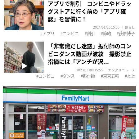
アプリで割引 コンビニやドラッ
グストアに行く前の「アプリ確
認」を習慣に！
2024/01/26 15:50
暮らし
アプリ
コンビニ
割引
節約
荻原博子
「非常識だし迷惑」振付師のコン
ビニダンス動画が波紋 撮影禁止
指摘には「アンチが沢...
2023/11/09 15:55
エンタメニュース
コンビニ
ダンス
振付師
東京五輪
炎上