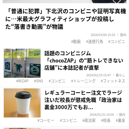
「普通に犯罪」下北沢のコンビニや証明写真機
に…米最大グラフィティショップが投稿し
た“落書き動画”が物議
2024/03/06 15:53
国内
動画
迷惑行為
コンビニ
話題のコンビニジム
「chocoZAP」の“筋トレできない
店舗”に本誌記者が直撃
2024/02/19 15:47
暮らし
RIZAP
SNS
コンビニ
トレーニング
フィットネス
レギュラーコーヒー注文でラージ
注いだ校長が懲戒免職「政治家は
裏金3000万でもお...
2024/01/31 15:00
国内
コーヒー
コンビニ
政治家
校長
裏金