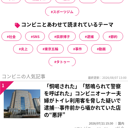
スポーツジム
コンビニとあわせて読まれているテーマ
社会
SNS
荻原博子
逮捕
節約
炎上
東京五輪
事件
動画
タトゥー
コンビニの人気記事
最終更新：2026/08/07 13:00
1
「恫喝された」「怒鳴られて警察
を呼ばれた」コンビニオーナー夫
婦がトイレ利用客を脅した疑いで
逮捕…事件前から囁かれていた店
の“悪評”
2026/07/21 15:30
国内