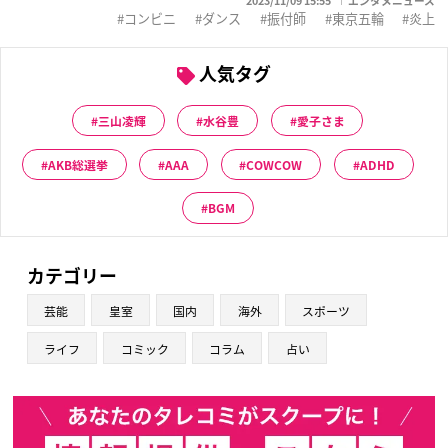
2023/11/09 15:55
エンタメニュース
コンビニ
ダンス
振付師
東京五輪
炎上
人気タグ
三山凌輝
水谷豊
愛子さま
AKB総選挙
AAA
COWCOW
ADHD
BGM
カテゴリー
芸能
皇室
国内
海外
スポーツ
ライフ
コミック
コラム
占い