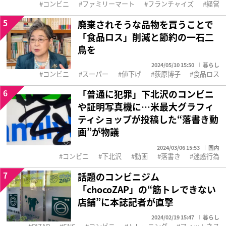
コンビニ
ファミリーマート
フランチャイズ
経営
5
廃棄されそうな品物を買うことで
「食品ロス」削減と節約の一石二
鳥を
2024/05/10 15:50
暮らし
コンビニ
スーパー
値下げ
荻原博子
食品ロス
6
「普通に犯罪」下北沢のコンビニ
や証明写真機に…米最大グラフィ
ティショップが投稿した“落書き動
画”が物議
2024/03/06 15:53
国内
コンビニ
下北沢
動画
落書き
迷惑行為
7
話題のコンビニジム
「chocoZAP」の“筋トレできない
店舗”に本誌記者が直撃
2024/02/19 15:47
暮らし