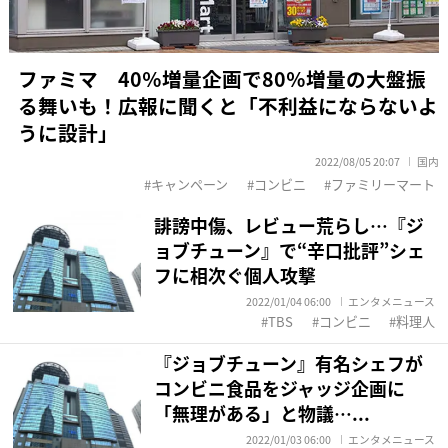
ファミマ 40％増量企画で80％増量の大盤振
る舞いも！広報に聞くと「不利益にならないよ
うに設計」
2022/08/05 20:07
国内
キャンペーン
コンビニ
ファミリーマート
誹謗中傷、レビュー荒らし…『ジ
ョブチューン』で“辛口批評”シェ
フに相次ぐ個人攻撃
2022/01/04 06:00
エンタメニュース
TBS
コンビニ
料理人
『ジョブチューン』有名シェフが
コンビニ食品をジャッジ企画に
「無理がある」と物議…...
2022/01/03 06:00
エンタメニュース