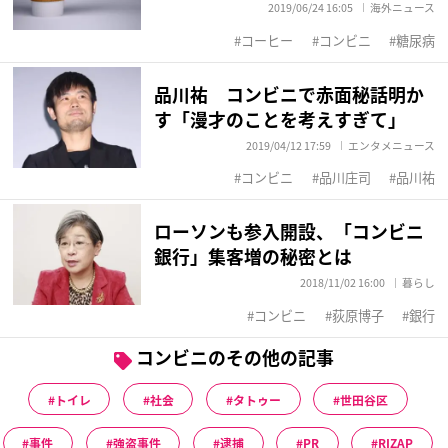
2019/06/24 16:05
海外ニュース
コーヒー
コンビニ
糖尿病
品川祐 コンビニで赤面秘話明か
す「漫才のことを考えすぎて」
2019/04/12 17:59
エンタメニュース
コンビニ
品川庄司
品川祐
ローソンも参入開設、「コンビニ
銀行」集客増の秘密とは
2018/11/02 16:00
暮らし
コンビニ
荻原博子
銀行
コンビニのその他の記事
トイレ
社会
タトゥー
世田谷区
事件
強盗事件
逮捕
PR
RIZAP