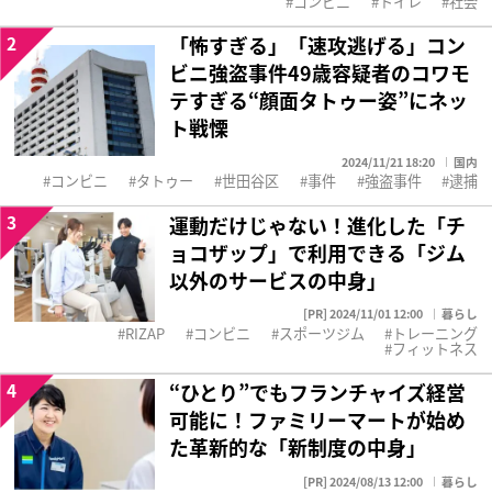
コンビニ
トイレ
社会
2
「怖すぎる」「速攻逃げる」コン
ビニ強盗事件49歳容疑者のコワモ
テすぎる“顔面タトゥー姿”にネッ
ト戦慄
2024/11/21 18:20
国内
コンビニ
タトゥー
世田谷区
事件
強盗事件
逮捕
3
運動だけじゃない！進化した「チ
ョコザップ」で利用できる「ジム
以外のサービスの中身」
[PR] 2024/11/01 12:00
暮らし
RIZAP
コンビニ
スポーツジム
トレーニング
フィットネス
4
“ひとり”でもフランチャイズ経営
可能に！ファミリーマートが始め
た革新的な「新制度の中身」
[PR] 2024/08/13 12:00
暮らし