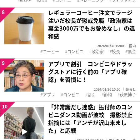
RIZAP
SNS
コンビニ
トレーニング
フィットネス
8
レギュラーコーヒー注文でラージ
注いだ校長が懲戒免職「政治家は
裏金3000万でもお咎めなし」の違
和感
2024/01/31 15:00
国内
コーヒー
コンビニ
政治家
校長
裏金
9
アプリで割引 コンビニやドラッ
グストアに行く前の「アプリ確
認」を習慣に！
2024/01/26 15:50
暮らし
アプリ
コンビニ
割引
節約
荻原博子
10
「非常識だし迷惑」振付師のコン
ビニダンス動画が波紋 撮影禁止
指摘には「アンチが沢山来まし
た」と応戦