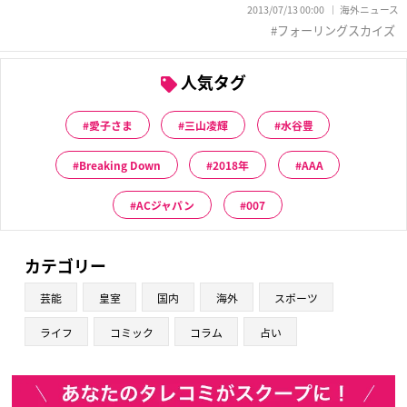
2013/07/13 00:00
海外ニュース
フォーリングスカイズ
人気タグ
愛子さま
三山凌輝
水谷豊
Breaking Down
2018年
AAA
ACジャパン
007
カテゴリー
芸能
皇室
国内
海外
スポーツ
ライフ
コミック
コラム
占い