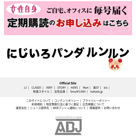
Official Site
JJ
CLASSY.
VERY
STORY
HERS
Mart
美ST
bis
和食スタイル
女性自身
SmartFLASH
kokode.jp
このサイトについて
コンテンツポリシー
プライバシーポリシー
利用規約
特定商取引法に基づく表記
広告掲載について
運営会社
ニュース提供先
WEBプッシュ通知について
情報提供
お問い合わせ