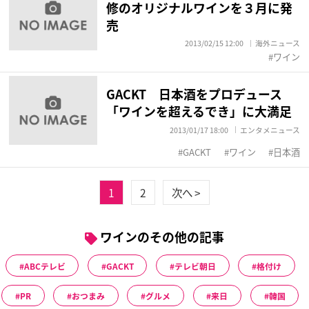
修のオリジナルワインを３月に発
売
2013/02/15 12:00
海外ニュース
ワイン
GACKT 日本酒をプロデュース
「ワインを超えるでき」に大満足
2013/01/17 18:00
エンタメニュース
GACKT
ワイン
日本酒
1
2
次へ >
ワインのその他の記事
ABCテレビ
GACKT
テレビ朝日
格付け
PR
おつまみ
グルメ
来日
韓国