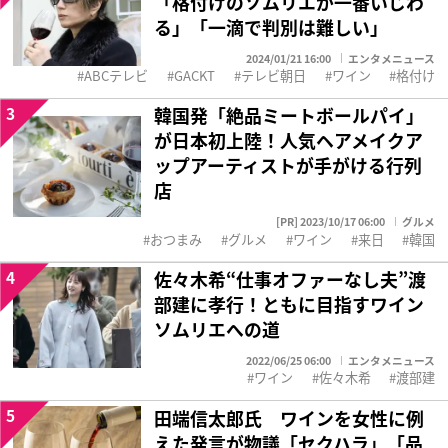
「格付けのソムリエが一番いじわ
る」「一滴で判別は難しい」
2024/01/21 16:00
エンタメニュース
ABCテレビ
GACKT
テレビ朝日
ワイン
格付け
3
韓国発「絶品ミートボールパイ」
が日本初上陸！人気ヘアメイクア
ップアーティストが手がける行列
店
[PR] 2023/10/17 06:00
グルメ
おつまみ
グルメ
ワイン
来日
韓国
4
佐々木希“仕事オファーなし夫”渡
部建に孝行！ともに目指すワイン
ソムリエへの道
2022/06/25 06:00
エンタメニュース
ワイン
佐々木希
渡部建
5
田端信太郎氏 ワインを女性に例
えた発言が物議「セクハラ」「品