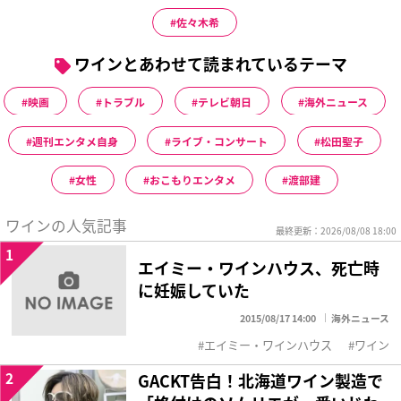
佐々木希
ワインとあわせて読まれているテーマ
映画
トラブル
テレビ朝日
海外ニュース
週刊エンタメ自身
ライブ・コンサート
松田聖子
女性
おこもりエンタメ
渡部建
ワインの人気記事
最終更新：2026/08/08 18:00
1
エイミー・ワインハウス、死亡時
に妊娠していた
2015/08/17 14:00
海外ニュース
エイミー・ワインハウス
ワイン
2
GACKT告白！北海道ワイン製造で