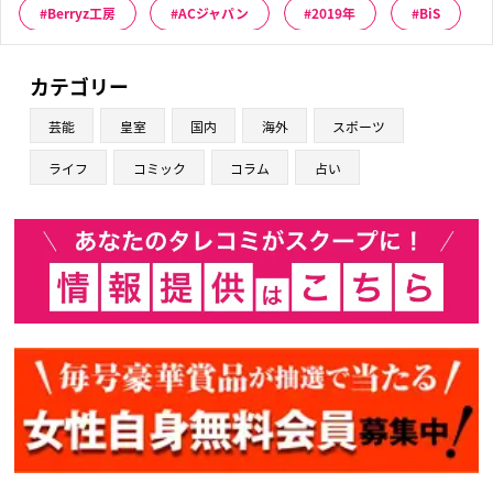
Berryz工房
ACジャパン
2019年
BiS
カテゴリー
芸能
皇室
国内
海外
スポーツ
ライフ
コミック
コラム
占い