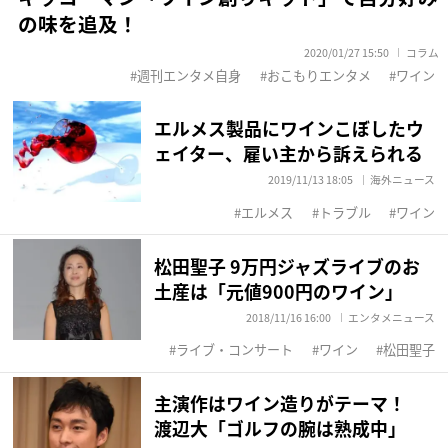
の味を追及！
2020/01/27 15:50
コラム
週刊エンタメ自身
おこもりエンタメ
ワイン
エルメス製品にワインこぼしたウ
ェイター、雇い主から訴えられる
2019/11/13 18:05
海外ニュース
エルメス
トラブル
ワイン
松田聖子 9万円ジャズライブのお
土産は「元値900円のワイン」
2018/11/16 16:00
エンタメニュース
ライブ・コンサート
ワイン
松田聖子
主演作はワイン造りがテーマ！
渡辺大「ゴルフの腕は熟成中」