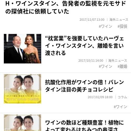
H・ワインスタイン、告発者の監視を元モサド
の探偵社に依頼していた
2017/11/07 13:00
海外ニュース
ワイン
探偵
“枕営業”を強要していたハーヴェ
イ・ワインスタイン、離婚を言い
渡される
2017/10/11 14:00
海外ニュース
ワイン
離婚
抗酸化作用がワインの倍！バレン
タイン注目の美チョコレシピ
2017/02/09 18:00
コラム
ワイン
ワインの数ほど種類豊富！植物に
よって変わるはちみつの奥深さ