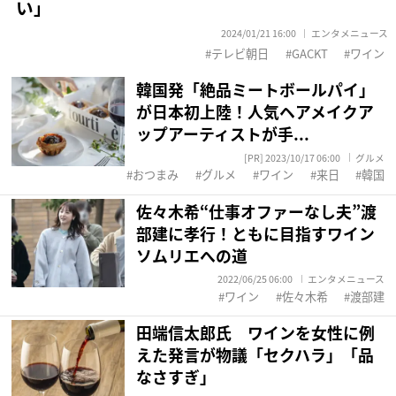
い」
2024/01/21 16:00
エンタメニュース
テレビ朝日
GACKT
ワイン
韓国発「絶品ミートボールパイ」
が日本初上陸！人気ヘアメイクア
ップアーティストが手...
[PR] 2023/10/17 06:00
グルメ
おつまみ
グルメ
ワイン
来日
韓国
佐々木希“仕事オファーなし夫”渡
部建に孝行！ともに目指すワイン
ソムリエへの道
2022/06/25 06:00
エンタメニュース
ワイン
佐々木希
渡部建
田端信太郎氏 ワインを女性に例
えた発言が物議「セクハラ」「品
なさすぎ」