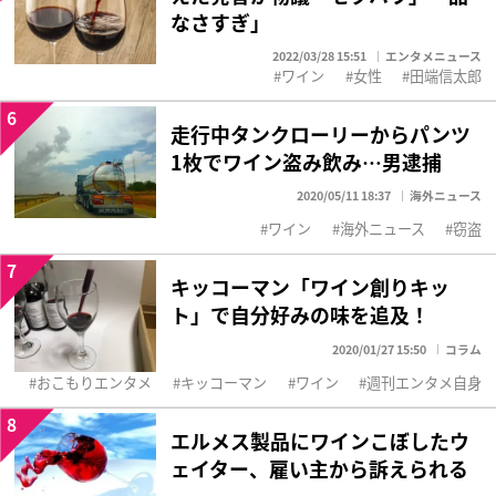
なさすぎ」
2022/03/28 15:51
エンタメニュース
ワイン
女性
田端信太郎
6
走行中タンクローリーからパンツ
1枚でワイン盗み飲み…男逮捕
2020/05/11 18:37
海外ニュース
ワイン
海外ニュース
窃盗
7
キッコーマン「ワイン創りキッ
ト」で自分好みの味を追及！
2020/01/27 15:50
コラム
おこもりエンタメ
キッコーマン
ワイン
週刊エンタメ自身
8
エルメス製品にワインこぼしたウ
ェイター、雇い主から訴えられる