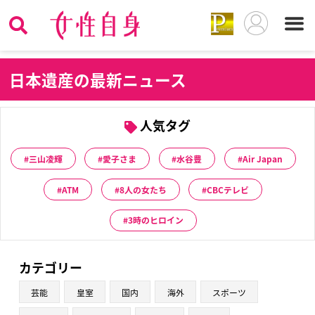
日
本遺産の最新ニュース
人気タグ
三山凌輝
愛子さま
水谷豊
Air Japan
ATM
8人の女たち
CBCテレビ
3時のヒロイン
カテゴリー
芸能
皇室
国内
海外
スポーツ