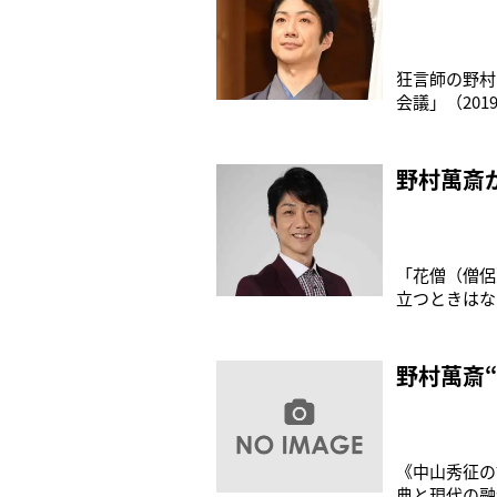
狂言師の野村
会議」（20
演じるのは、
けに、社内の
系ドラマ「半
野村萬斎
「花僧（僧侶
立つときはな
出るわけには
戦国時代、京
は映画『花戦
野村萬斎
《中山秀征の
典と現代の融