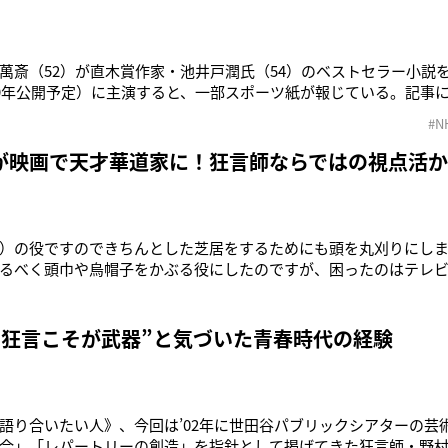
萬斎（52）が直木賞作家・池井戸潤氏（54）のベストセラー小説
19年公開予定）に主演すると、一部スポーツ紙が報じている。記事
中堅電機メーカーの万年係長の主人公役。主人公が上司をパワハ
#N
問題が次々と明らかになっていきストーリーが展開される。同作に
沢直樹」「下町
が映画で天才華道家に！狂言師ならではの視点活
）の役ですのできちんとした芝居をするためにも頭を丸刈りにし
るべく頭巾や烏帽子をかぶる役にしたのですが、困ったのはテレ
いかないのでカツラをかぶりました（笑）」そう語るのは、狂言師
の都に実在した、花を生けることで世の平穏を祈る「池坊」と呼
さ』（6月3日全国公開）
“狂言こそが武器”と気づいた青春時代の経験
語り合いたい人》、今回は’02年に世田谷パブリックシアターの芸
合」「レパートリーの創造」を指針として掲げてきた狂言師・野村萬