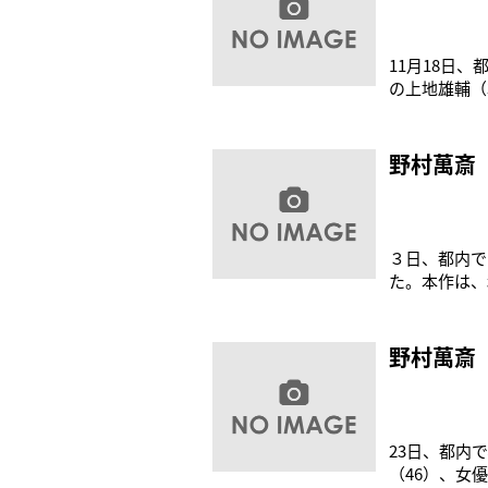
11月18日
の上地雄輔（
を受けた石田
驚愕の策に打
楽しんだ２人
野村萬斎
３日、都内で
た。本作は、
城の城主・成
なさん！感動
いる長親軍と
野村萬斎
23日、都内
（46）、女