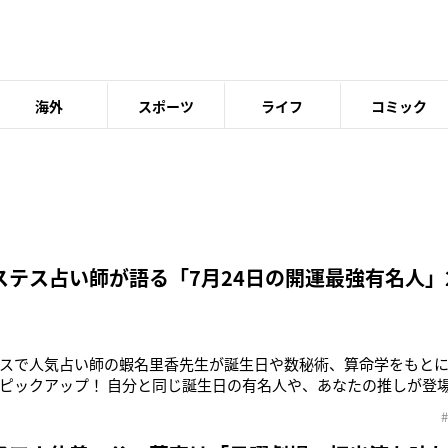
海外
スポーツ
ライフ
コミック
ステス占い師が語る「7月24日の開運最強有名人」
スで人気占い師の蝦名里香先生が誕生日や数秘術、算命学をもと
ピックアップ！ 自分と同じ誕生日の有名人や、あなたの推しが登場
、第2位は4月5日生まれの野村萬斎（59）！夢を追うことで成功
「余白をつくる」がキーワードなので心と予定に余裕を持つとよい
月30日生まれの