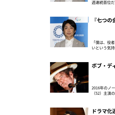
週連続首位だ
人、興業収入
氏の原作を映
八角民夫が
『七つの
「僕は、役者
いという気持
議』（2月1
議中に居眠り
が。「そうい
ボブ・デ
2016年の
（52）主演
となったとい
マイ・ラヴ」
作品に楽曲の
ドラマ化