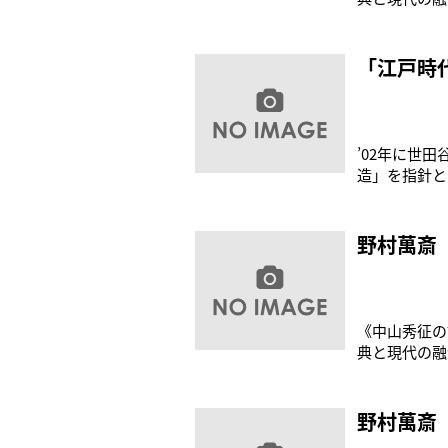
代の経験を語
上、継がない
はなかったん
「江戸時
’02年に世
造」を指針と
らった。《狂
す。いつの時
で“私はあな
野村萬斎
《中山秀征の
典と現代の融
ベートをたず
すよね。普通
て生活ですし
野村萬斎