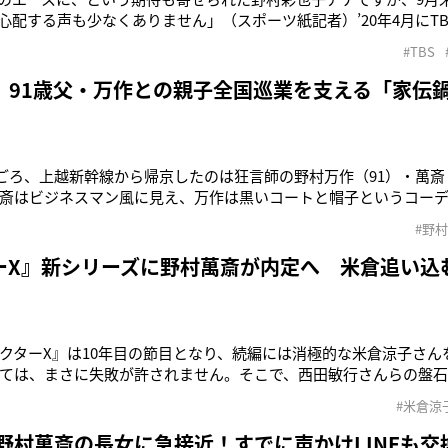
心配する声も少なくありません」（スポーツ紙記者）’20年4月にT
ー（26）。狂言師・野村萬斎（57）の長女ということもあり、当
#TBS
関係にある長男・裕基（24）には厳格に接してきたいっぽう、長
ねだられる
 91歳父・万作との親子全国巡業を支える「家伝
2時ごろ、上越新幹線から帰京したのは狂言師の野村万作（91）・萬斎
斎はビジネスマン風に見え、万作は黒いコートと帽子というコーデ
文化財保持者（人間国宝）に認定され、今年6月には92歳の誕生日
#野
化会館能楽堂で『野村万作・萬斎 狂言公演』が開催、昼・夕方と
とんぼ返
ーX』新シリーズに野村萬斎が内定へ 米倉追い込
クターX』は10年目の節目となり、続編には消極的な米倉涼子さん
ては、まさに失敗が許されません。そこで、西田敏行さんらの盤
はほとんど出ない野村萬斎さんを新たにキャスティングしたそうで
#米倉涼
を重ねていると聞いています」（ドラマ関係者）米倉涼子（45）が
子を演じる超人気シリー
 野村萬斎の長女に急接近！すでに声かけLINEも交