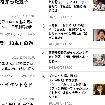
わなかった親子
気を誇るアーティスト 高市
首相の“洋服選び”投稿に怒
り爆発
2024/04/14 16:00
2025/11/24 17:15
博己（47）の脇を固め
大野智 “お気に入りの場
くのは、日曜劇場初出
所”に出没し…左腕の“びっ
主人公に、司法の世界
しりタトゥー”に現れた「驚
BS
#アナウンサー
#共演
《連続ドラマは、毎話
きの異変」
ラー10本」の過
2026/08/08 11:00
菅野美穂長男がイケメンすぎ
ると話題 公園で堺雅人より
2023/12/08 06:00
有名人
いません。頻繁に更新
2018/05/24 16:00
ポーツ紙記者）9月末から
（57）の長女としても
#アナウンサー
#野村萬斎
《目のやり場に困る》
という異常事態となって
『VIVANT』女性歌手
セ…イベントをド
（30） “胸元ぽっかり”服
にファン騒然…ファッション
でも貫く“オルタナティブス
タイル”
2023/12/07 11:00
2026/08/07 17:10
末から番組出演が途絶