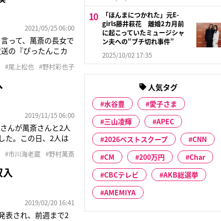
「ほんまにつかれた」元E-
girls藤井萩花 離婚2カ月前
2021/05/25 06:00
に起こっていたミュージシャ
を言って、萬斎の長女で
ン夫への“ブチ切れ事件”
放送の『ぴったんこカ
2025/10/02 17:35
思いは本気だという。
#尾上松也
#野村彩也子
Eも交換済みと聞いて
へ
人気タグ
水谷豊
愛子さま
2019/11/15 06:00
三山凌輝
APEC
さんが萬斎さんと2人
した。この日、2人は
2026ベストスクープ
CNN
老蔵を知る芸能関係
#市川海老蔵
#野村萬斎
CM
200万円
Char
会式にも出演するとい
収入
CBCテレビ
AKB総選挙
AMEMIYA
2019/02/20 16:41
発表され、前週まで2