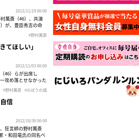
2012/11/19 00:00
村萬斎（46）、共演
村）が、豊臣秀吉の命
、そのときのぼう様は
#野村萬斎
祝い、“勝利の美酒”を
きてほしい」
2012/11/03 00:00
（46）らが出席し
唯一攻め落とせなかった
動揺を見せつつも「み
#野村萬斎
#のぼうの城
トの企画として、野村率
に自信
2012/10/30 00:00
れ、狂言師の野村萬斎
作家・和田竜氏の同名ベ