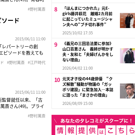
いたんですよね？お家柄
「ほんまにつかれた」元E-
#野村萬斎
くんだ！』みたいなこと
girls藤井萩花 離婚2カ月前
ピソード
に起こっていたミュージシャ
ン夫への“ブチ切れ事件”
2025/10/02 17:35
2015/06/11 11:00
《義兄の三回忌法要に参加》
「レパートリーの創
山口百恵さん 義姉が明かす
るエピソードを教えても
夫・友和と「夫婦げんかをし
んよく使う自己紹介で
ない理由」
ード
#野村萬斎
#江戸時代
ような人を演じるの
2026/04/02 11:00
元天才子役の44歳俳優 “ク
ズ解散”騒動が物議の「ガッ
ポリ建設」に緊急加入…本誌
2015/06/11 11:00
に語った「まさかの理由」
術監督就任以来、「古
2026/08/09 15:00
斎さん(49)。プライ
聞かれると、困るんで
#野村萬斎
ーツ番組を見て……っ