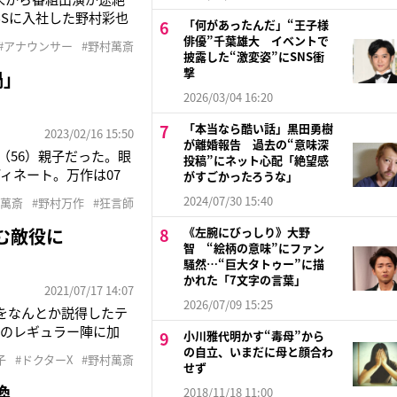
BSに入社した野村彩也
「何があったんだ」“王子様
時話題を集めた。萬斎
俳優”千葉雄大 イベントで
#アナウンサー
#野村萬斎
女のことは溺愛してき
披露した“激変姿”にSNS衝
撃
鍋」
2026/03/04 16:20
「本当なら酷い話」黒田勇樹
2023/02/16 15:50
が離婚報告 過去の“意味深
（56）親子だった。眼
投稿”にネット心配「絶望感
ィネート。万作は07
がすごかったろうな」
を迎える。この日は新
2024/07/30 15:40
村萬斎
#野村万作
#狂言師
2度の公演だった。終了
む敵役に
《左腕にびっしり》大野
智 “絵柄の意味”にファン
騒然…“巨大タトゥー”に描
かれた「7文字の言葉」
2021/07/17 14:07
2026/07/09 15:25
をなんとか説得したテ
石のレギュラー陣に加
小川雅代明かす“毒母”から
す。スケジュールギリ
の自立、いまだに母と顔合わ
子
#ドクターX
#野村萬斎
“孤高の天才外科
せず
換
2018/11/18 11:00