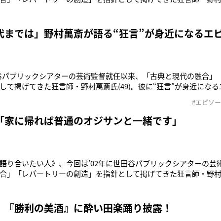
った。中山「学生時代はバスケットボールやバンドなどもやって
といけないということもありながら、『エレキギターで生きてい
ですか？」野村
代までは」野村萬斎が語る“狂言”が身近になるエ
田谷パブリックシアターの芸術監督就任以来、「古典と現代の融合」
して掲げてきた狂言師・野村萬斎氏(49)。彼に“狂言”が身近にな
言は「このあたりの者でござる」から始まる！》「狂言でいちば
#エピソ
代でもどこの国でも最初にこう言うんです。狂言はどこにでもいる
たと同じ者だと思
「家に帰れば普通のオジサンと一緒です」
語り合いたい人》、今回は’02年に世田谷パブリックシアターの芸
合」「レパートリーの創造」を指針として掲げてきた狂言師・野村萬
ねてみると……。中山「何か趣味はあるんですか？」野村「それを
のオジサンと一緒ですよ(笑)。家に帰って、ビールを飲んで、スポ
ね。深夜番組
 『勝利の美酒』に酔い田楽踊り披露！