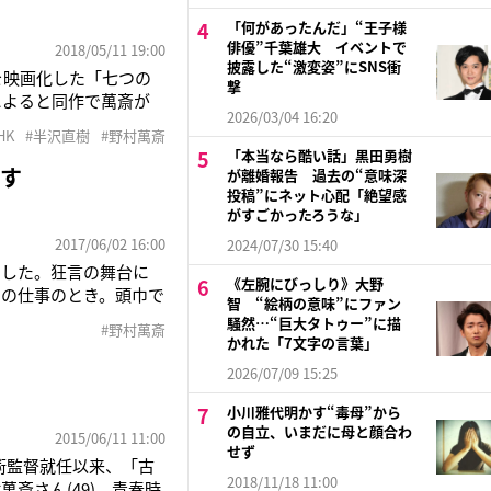
「何があったんだ」“王子様
俳優”千葉雄大 イベントで
2018/05/11 19:00
披露した“激変姿”にSNS衝
を映画化した「七つの
撃
によると同作で萬斎が
2026/03/04 16:20
ラで訴えたことをきっか
HK
#半沢直樹
#野村萬斎
は池井戸氏原作のTBS
「本当なら酷い話」黒田勇樹
かす
が離婚報告 過去の“意味深
投稿”にネット心配「絶望感
がすごかったろうな」
2017/06/02 16:00
2024/07/30 15:40
ました。狂言の舞台に
《左腕にびっしり》大野
ビの仕事のとき。頭巾で
智 “絵柄の意味”にファン
の野村萬斎（51）。
騒然…“巨大タトゥー”に描
#野村萬斎
ばれる僧侶たち。野村
かれた「7文字の言葉」
2026/07/09 15:25
小川雅代明かす“毒母”から
の自立、いまだに母と顔合わ
2015/06/11 11:00
せず
術監督就任以来、「古
2018/11/18 11:00
斎さん(49)。青春時