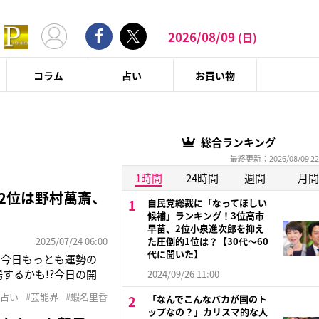
2026/08/09
(日)
コラム
占い
お買い物
総合ランキング
最終更新：2026/08/09 22
1時間
24時間
週間
月間
2位は野村萬斎、
自民党総裁に「なってほしい
候補」ランキング！3位高市
早苗、2位小泉進次郎を抑え
2025/07/24 06:00
た圧倒的1位は？【30代〜60
代に聞いた】
に今日もっとも運勢の
するかも!?今日の開
2024/09/26 11:00
に導かれる人生！運気の
#占い
#芸能界
#蝦名里香
「なんでこんなバカが国のト
でしょう。第1位に選
ップなの？」カリスマ的な人