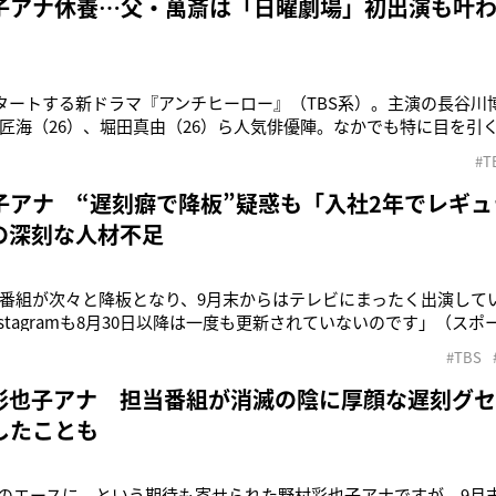
子アナ休養…父・萬斎は「日曜劇場」初出演も叶
スタートする新ドラマ『アンチヒーロー』（TBS系）。主演の長谷川
匠海（26）、堀田真由（26）ら人気俳優陣。なかでも特に目を引
言師・野村萬斎（58）だ。殺人犯をも無罪にしてしまう弁護士を
#T
萬斎は東京地検トップの検事正を演じる。萬斎は出演にあたって、
視聴者の皆さ
子アナ “遅刻癖で降板”疑惑も「入社2年でレギュ
Sの深刻な人材不足
番組が次々と降板となり、9月末からはテレビにまったく出演して
nstagramも8月30日以降は一度も更新されていないのです」（ス
を消したTBSの野村彩也子アナウンサー（26）。狂言師・野村萬斎
#TBS
の“看板アナ”として嘱望された彼女だが、現在は担当番組がゼロ
村彩也子アナ 担当番組が消滅の陰に厚顔な遅刻グ
したことも
Sのエースに、という期待も寄せられた野村彩也子アナですが、9月