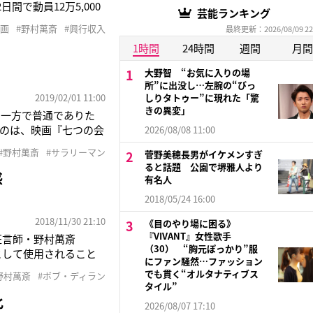
で動員12万5,000
芸能ランキング
しヒット中だ。池井戸潤
映画
#野村萬斎
#興行収入
最終更新：2026/08/09 22
メーカーの万年係長・
1時間
24時間
週間
月間
大野智 “お気に入りの場
所”に出没し…左腕の“びっ
2019/02/01 11:00
しりタトゥー”に現れた「驚
きの異変」
、一方で普通でありた
のは、映画『七つの会
2026/08/08 11:00
が演じた八角民夫は会
#野村萬斎
#サラリーマン
菅野美穂長男がイケメンすぎ
け離れている気がする
ると話題 公園で堺雅人より
感
有名人
2018/05/24 16:00
2018/11/30 21:10
《目のやり場に困る》
『VIVANT』女性歌手
狂言師・野村萬斎
（30） “胸元ぽっかり”服
として使用されること
にファン騒然…ファッション
イク・ユー・フィール・
でも貫く“オルタナティブス
野村萬斎
#ボブ・ディラン
でおらず、日本の映像
タイル”
化
2026/08/07 17:10