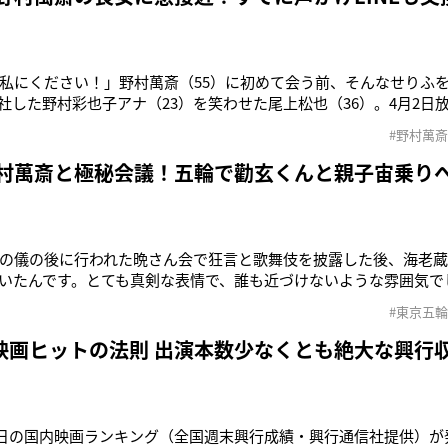
私にください！」野村萬斎（55）に初めて会う前、そんなせりふ
入社した野村彩也子アナ（23）を笑わせた尾上松也（36）。4月2日
TBS系）の一幕だ。バラエティ番組だから……ではなく、松也の
#野村萬斎
の回っていないところで松也さんから彩也子さんに声をかけてLIN
当に交際を
野村萬斎と極秘会議！五輪で勸玄くんと親子宙乗り
の儀の後に行われた晩さん会で狂言と歌舞伎を披露した後、海老蔵
いたんです。とても真剣な表情で、誰も近づけないような雰囲気で
リンピック開会式について打ち合わせをしていたようです」（海
#東京五輪
ンピック・パラリンピックの文化・教育委員会の委員を務め、開
川海老蔵（41）。そんな彼
映画ヒットの法則 出演本数少なくとも絶大な興行
17日の国内映画ランキング（全国週末興行成績・興行通信社提供）が