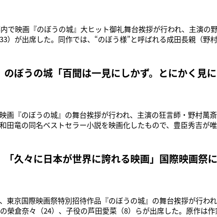
、都内で映画『のぼうの城』大ヒット御礼舞台挨拶が行われ、主演の野
33）が出席した。同作では、“のぼう様”と呼ばれる成田長親（野
三成（上地）率いる２万の大軍に包囲される。絶体絶命となるが
って出る、という時代劇。イベントでは、樽酒の鏡開きでヒットを
。ほろ酔いで頬
 のぼうの城「百聞は一見にしかず。とにかく見に
映画『のぼうの城』の舞台挨拶が行われ、主演の狂言師・野村萬斎
和田竜の同名ベストセラー小説を映画化したもので、豊臣秀吉が
田長親にスポットを当てた時代劇。野村は満員の観客を前に少し
しましたか？笑いましたか？」と観客に呼びかけた。またイベン
秀吉軍に別れての玉入れも
 「久々に日本が世界に誇れる映画」国際映画祭
で、東京国際映画祭特別招待作品『のぼうの城』の舞台挨拶が行わ
優の榮倉奈々（24）、子役の芦田愛菜（8）らが出席した。原作は