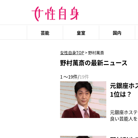
芸能
皇室
国内
女性自身TOP
>
野村萬斎
野村萬斎の最新ニュース
1 ～19件/
19件
元銀座ホ
1位は？
元銀座ホステ
良い芸能人を
運最強有名人
流れとしては
ばれたのは3