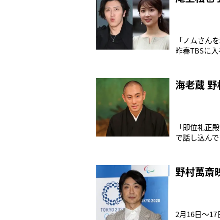
「ノムさんを
昨春TBSに
ン・カン』（
「実はカメラ
います。“本
海老蔵 
「即位礼正殿
で話し込んで
来年の東京オ
者）東京オリ
われている市
野村萬斎
2月16日～