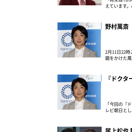
えています。
子アナウンサ
は狂言の師弟
たという。「
野村萬斎
2月11日2
鏡をかけた萬
年に重要無形
潟市民芸術文
後、東京には
『ドクタ
「今回の『ド
レビ朝日とし
え、連ドラに
ギリまで交渉
医”大門未知
尾上松也