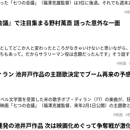
った「七つの会議」（福澤克雄監督）は3位に後退。それでも週末2日間
1億6,500万円を記録。累計動員は120万人、興収は15億円を突破
#
画化した同作。狂言師の野村萬斎（52）演じる主人公の中堅電機
会議』で注目集まる野村萬斎 語った意外な一面
としてどこか人と変わったところがなきゃいけないと思いながら
ちもあって。だからサラリーマン役は念願だったんです」そう話す
日公開）でサラリーマン役に初挑戦している野村萬斎（52）。萬斎
#映画
をするようなぐうたら社員。自身のきちんとしたイメージとはか
うイメージをいい意味で
ィラン 池井戸作品の主題歌決定でブーム再来の予
ノーベル文学賞を受賞した米の歌手ボブ・ディラン（77）の楽曲が、
の映画「七つの会議」（福澤克雄監督、来年2月1日公開）の主題歌
う。一部スポーツ紙によると、主題歌となるのは97年の名曲「メ
#映画
#
。ディランは同賞の受賞後にドラマや映画のタイアップ契約を結ん
使用を許可するの
連発の池井戸作品 次は映画化めぐって争奪戦が激