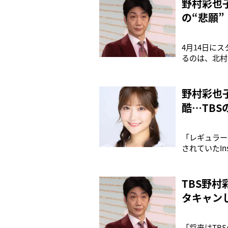
野村彩也
の“悲願”
4月14日に
るのは、北村
演となった狂
を描く本作。
毎話放送後に
野村彩也
酷…TB
「レギュラー
されていたI
テレビから姿
知られ、未来
いる。「野村
TBS野
タキャン
「将来はTB