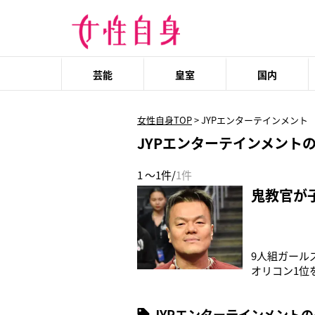
芸能
皇室
国内
女性自身TOP
>
JYPエンターテインメント
JYPエンターテインメント
1 ～1件/
1件
鬼教官が子
9人組ガールズ
オリコン1位
の人気と話題
マ」J.Y. 
JYPエンターテインメント