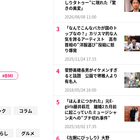
しりタトゥー”に現れた「驚
きの異変」
2026/08/08 11:00
「なんでこんなバカが国のト
ップなの？」カリスマ的な人
気を誇るアーティスト 高市
首相の“洋服選び”投稿に怒
り爆発
2025/11/24 17:15
菅野美穂長男がイケメンすぎ
BMI
ると話題 公園で堺雅人より
有名人
2018/05/24 16:00
「ほんまにつかれた」元E-
girls藤井萩花 離婚2カ月前
ック
コラム
に起こっていたミュージシャ
ン夫への“ブチ切れ事件”
2025/10/02 17:35
らし
グルメ
《左腕にびっしり》大野