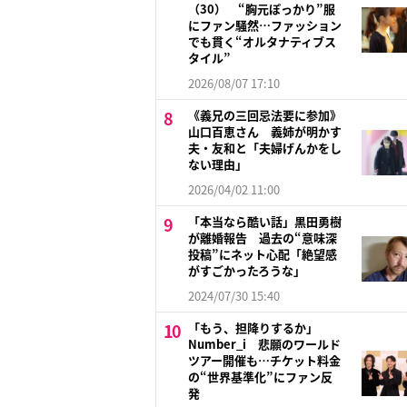
（30） “胸元ぽっかり”服
にファン騒然…ファッション
でも貫く“オルタナティブス
タイル”
2026/08/07 17:10
《義兄の三回忌法要に参加》
山口百恵さん 義姉が明かす
夫・友和と「夫婦げんかをし
ない理由」
2026/04/02 11:00
「本当なら酷い話」黒田勇樹
が離婚報告 過去の“意味深
投稿”にネット心配「絶望感
がすごかったろうな」
2024/07/30 15:40
「もう、担降りするか」
Number_i 悲願のワールド
ツアー開催も…チケット料金
の“世界基準化”にファン反
発