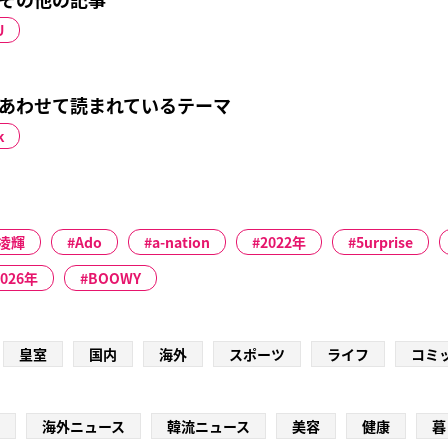
U
とあわせて読まれているテーマ
k
凌輝
Ado
a-nation
2022年
5urprise
2026年
BOOWY
皇室
国内
海外
スポーツ
ライフ
コミ
海外ニュース
韓流ニュース
美容
健康
暮