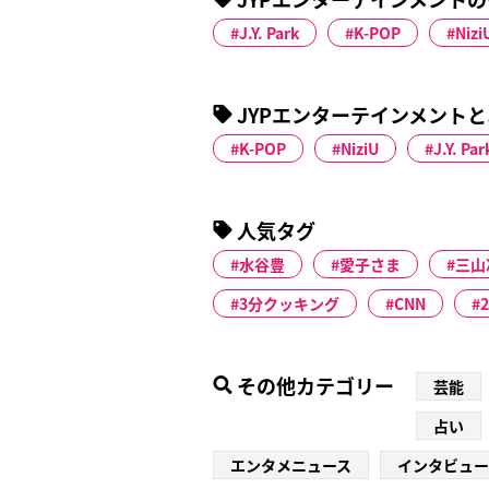
J.Y. Park
K-POP
Nizi
JYPエンターテインメント
K-POP
NiziU
J.Y. Par
人気タグ
水谷豊
愛子さま
三山
3分クッキング
CNN
その他カテゴリー
芸能
占い
エンタメニュース
インタビュー