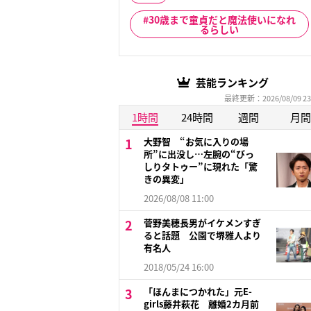
30歳まで童貞だと魔法使いになれ
るらしい
芸能ランキング
最終更新：2026/08/09 23
1時間
24時間
週間
月間
大野智 “お気に入りの場
所”に出没し…左腕の“びっ
しりタトゥー”に現れた「驚
きの異変」
2026/08/08 11:00
菅野美穂長男がイケメンすぎ
ると話題 公園で堺雅人より
有名人
2018/05/24 16:00
「ほんまにつかれた」元E-
girls藤井萩花 離婚2カ月前