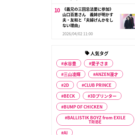
《義兄の三回忌法要に参加》
山口百恵さん 義姉が明かす
夫・友和と「夫婦げんかをし
ない理由」
2026/04/02 11:00
人気タグ
水谷豊
愛子さま
三山凌輝
ANZEN漫才
2D
CLUB PRINCE
BECK
3Dプリンター
BUMP OF CHICKEN
BALLISTIK BOYZ from EXILE
TRIBE
AI