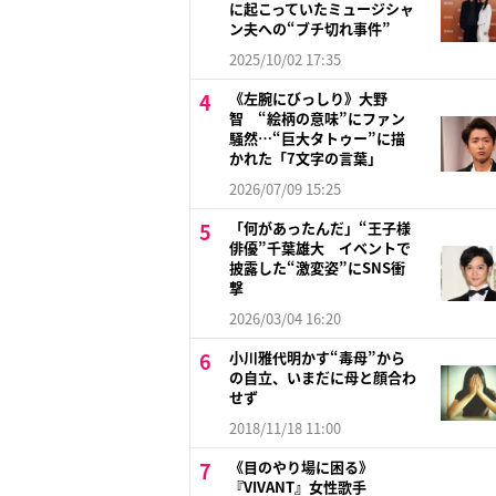
に起こっていたミュージシャ
ン夫への“ブチ切れ事件”
2025/10/02 17:35
《左腕にびっしり》大野
智 “絵柄の意味”にファン
騒然…“巨大タトゥー”に描
かれた「7文字の言葉」
2026/07/09 15:25
「何があったんだ」“王子様
俳優”千葉雄大 イベントで
披露した“激変姿”にSNS衝
撃
2026/03/04 16:20
小川雅代明かす“毒母”から
の自立、いまだに母と顔合わ
せず
2018/11/18 11:00
《目のやり場に困る》
『VIVANT』女性歌手