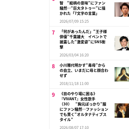
智 “絵柄の意味”にファン
騒然…“巨大タトゥー”に描
かれた「7文字の言葉」
2026/07/09 15:25
「何があったんだ」“王子様
俳優”千葉雄大 イベントで
披露した“激変姿”にSNS衝
撃
2026/03/04 16:20
小川雅代明かす“毒母”から
の自立、いまだに母と顔合わ
せず
2018/11/18 11:00
《目のやり場に困る》
『VIVANT』女性歌手
（30） “胸元ぽっかり”服
にファン騒然…ファッション
でも貫く“オルタナティブス
タイル”
2026/08/07 17:10