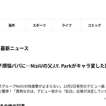
海外
スポーツ
ライフ
コミック
の最新ニュース
煩悩パパに…NiziUの父J.Y. Parkがキャラ変した
グループNiziUの快進撃が止まらない。12月2日発売のデビュー曲『Step
を獲得！「異例なのは、デビュー前から『紅白』出場が決定してい
性が突出していました」（NHK関係者）彼女たちの“育ての父”が「K
#
Park（48）だ。「NiziUを生んだオーディション番組の総合プロデュー
のその他の記事