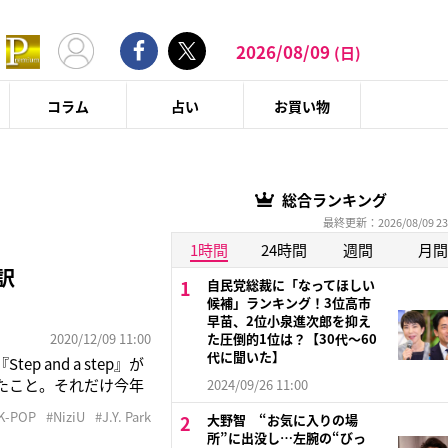
2026/08/09
(日)
コラム
占い
お買い物
総合ランキング
最終更新：2026/08/09 23
1時間
24時間
週間
月間
訳
自民党総裁に「なってほしい
候補」ランキング！3位高市
早苗、2位小泉進次郎を抑え
2020/12/09 11:00
た圧倒的1位は？【30代〜60
代に聞いた】
 and a step』が
たこと。それだけ今年
2024/09/26 11:00
-POP界のカリス
K-POP
#NiziU
#J.Y. Park
大野智 “お気に入りの場
サーとし
所”に出没し…左腕の“びっ