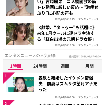
い」宮崎麗果 コメ欄開放の筋
トレ動画に厳しい反応…“激痩せ
ぶり”に心配の声も
2026/08/06 16:25
エンタメニュース
《離婚、“タトゥー”も話題に》
来年1月クールに連ドラ主演す
る「紅白出場の元朝ドラ女優」
2026/08/06 16:00
エンタメニュース
エンタメニュースの人気記事
最終更新：2026/08/07 03:00
1時間
24時間
週間
月間
1
森泉と結婚したイケメン僧侶
夫 前妻はズムサタ望月アナだ
った
2018/04/26 06:00
エンタメニュース
2