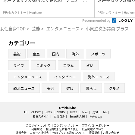
PR(タカラトミー｜Hugkum)
PR(タカラトミー｜Hugkum
Recommended by
女性自身TOP
>
芸能
>
エンタメニュース
>
小泉進次郎議員 プラス５
カテゴリー
芸能
皇室
国内
海外
スポーツ
ライフ
コミック
コラム
占い
エンタメニュース
インタビュー
海外ニュース
韓流ニュース
美容
健康
暮らし
グルメ
Official Site
JJ
CLASSY.
VERY
STORY
HERS
Mart
美ST
bis
和食スタイル
女性自身
SmartFLASH
kokode.jp
このサイトについて
コンテンツポリシー
プライバシーポリシー
利用規約
特定商取引法に基づく表記
広告掲載について
運営会社
ニュース提供先
WEBプッシュ通知について
情報提供
お問い合わせ