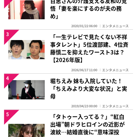
百恵さんの介護支える友和の覚
悟「妻を楽にするのが夫の務
め」
2020/01/22 06:00
エンタメニュース
3
「一生テレビで見たくない不祥
事タレント」5位渡部建、4位斉
藤慎二を抑えたワースト3は？
【2026年版】
2026/06/17 11:00
エンタメニュース
4
堀ちえみ 妹も入院していた！
「ちえみより大変な状況」と実
母
2019/04/23 00:00
エンタメニュース
5
「タトゥー入ってる？」“紅白
出場”朝ドラヒロインの近影が
波紋…結婚直後に“意味深投