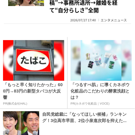
稿”→事務所退所→離婚を経
て“自分らしさ”全開
2026/07/27 17:40
エンタメニュース
「もっと早く知りたかった」60
「つるすべ肌」に導くカネボウ
0円→83円の新型タバコが大反
化粧品のこだわりの酵素洗顔と
響
は？
PR(株式会社HAL)
PR(カネボウ化粧品｜VOCE)
自民党総裁に「なってほしい候補」ランキン
グ！3位高市早苗、2位小泉進次郎を抑えた...