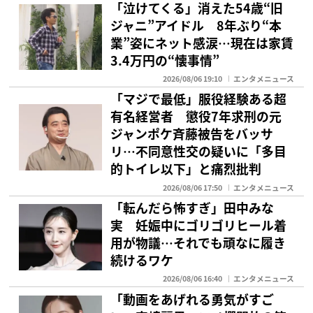
「泣けてくる」消えた54歳“旧
ジャニ”アイドル 8年ぶり“本
業”姿にネット感涙…現在は家賃
3.4万円の“懐事情”
2026/08/06 19:10
エンタメニュース
「マジで最低」服役経験ある超
有名経営者 懲役7年求刑の元
ジャンポケ斉藤被告をバッサ
リ…不同意性交の疑いに「多目
的トイレ以下」と痛烈批判
2026/08/06 17:50
エンタメニュース
「転んだら怖すぎ」田中みな
実 妊娠中にゴリゴリヒール着
用が物議…それでも頑なに履き
続けるワケ
2026/08/06 16:40
エンタメニュース
「動画をあげれる勇気がすご