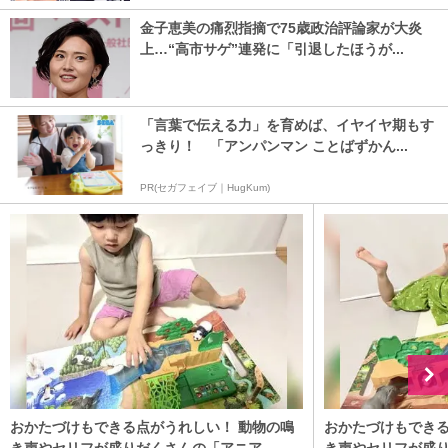
金子恵美の痛烈指摘で75歳政治評論家が大炎
上…“高市サゲ”連発に「引退したほうが...
「言葉で伝える力」を育めば、イヤイヤ期もす
っきり！ 「アンパンマン ことばずかん...
PR(セガフェイブ｜HugKum)
おかたづけもできる点がうれしい！ 動物の鳴
おかたづけもできる
き声やセリフが盛りだくさんの「アニア ...
き声やセリフが盛り