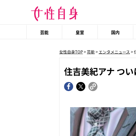
芸能
皇室
国内
女性自身TOP
>
芸能
>
エンタメニュース
>
住吉美紀アナ つ