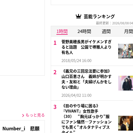
芸能ランキング
最終更新：2026/08/08 04
1時間
24時間
週間
月間
菅野美穂長男がイケメンすぎ
ると話題 公園で堺雅人より
有名人
2018/05/24 16:00
《義兄の三回忌法要に参加》
山口百恵さん 義姉が明かす
夫・友和と「夫婦げんかをし
ない理由」
2026/04/02 11:00
《目のやり場に困る》
『VIVANT』女性歌手
もっと見る
（30） “胸元ぽっかり”服
にファン騒然…ファッション
でも貫く“オルタナティブス
umber_i 悲願
タイル”