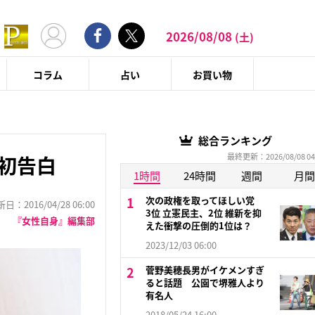
2026/08/08
(土)
コラム
占い
お買い物
総合ランキング
最終更新：2026/08/08 04
を初告白
1時間
24時間
週間
月間
次の政権を取ってほしい党
：2016/04/28 06:00
3位 立憲民主、2位 維新を抑
『女性自身』編集部
えた衝撃の圧倒的1位は？
2023/12/03 06:00
菅野美穂長男がイケメンすぎ
ると話題 公園で堺雅人より
有名人
2018/05/24 16:00