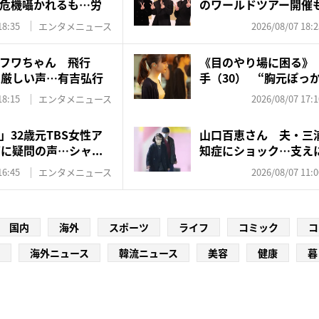
危機囁かれるも…労
のワールドツアー開催も
18:35
エンタメニュース
2026/08/07 18:2
フワちゃん 飛行
《目のやり場に困る》『
に厳しい声…有吉弘行
手（30） “胸元ぽっか
18:15
エンタメニュース
2026/08/07 17:1
32歳元TBS女性ア
山口百恵さん 夫・三
に疑問の声…シャ...
知症にショック…支え
ゼン...
16:45
エンタメニュース
2026/08/07 11:0
国内
海外
スポーツ
ライフ
コミック
コ
海外ニュース
韓流ニュース
美容
健康
暮