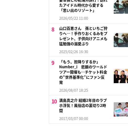
たアイドル時代から愛する
「思い出のリゾート」
2026/05/22 11:00
山口百恵さん 孫といちご狩
りへ…！手作りおくるみをプ
レゼント、子供向けアニメも
猛勉強の溺愛ぶり
2025/02/26 16:30
「もう、担降りするか」
Number_i 悲願のワールド
ツアー開催も…チケット料金
の“世界基準化”にファン反
発
2026/08/07 18:25
満島真之介 結婚2年目のラブ
ホ浮気！風俗店の裏切り2時
間
2017/03/07 00:00