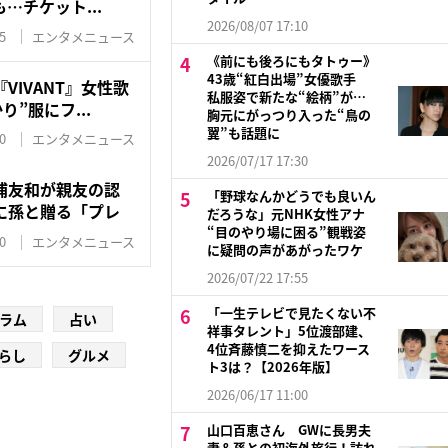
…チケット...
2026/08/07 17:10
5
エンタメニュース
《前にも後ろにもタトゥー》
43歳“紅白出場”女優歌手
VIVANT』女性歌
私服姿で新たな“絵柄”が…
り”服にフ...
胸元にがっつり入った“鳥の
翼”も話題に
0
エンタメニュース
2026/07/17 17:30
浦友和が親友の認
「野球なんかどうでも良いん
に孫と贈る「プレ
だろうな」元NHK女性アナ
“目のやり場に困る”観戦姿
0
エンタメニュース
に疑問の声があがったワケ
2026/07/22 17:55
「一生テレビで見たくない不
ラム
占い
祥事タレント」5位渡部建、
4位斉藤慎二を抑えたワース
らし
グルメ
ト3は？【2026年版】
2026/06/17 11:00
山口百恵さん GWに長男夫
妻＆孫との初海外旅行！訪れ