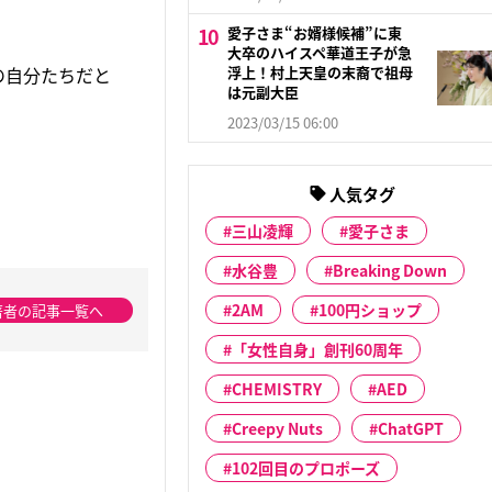
愛子さま“お婿様候補”に東
大卒のハイスペ華道王子が急
浮上！村上天皇の末裔で祖母
の自分たちだと
は元副大臣
2023/03/15 06:00
人気タグ
三山凌輝
愛子さま
水谷豊
Breaking Down
2AM
100円ショップ
著者の記事一覧へ
「女性自身」創刊60周年
CHEMISTRY
AED
Creepy Nuts
ChatGPT
102回目のプロポーズ