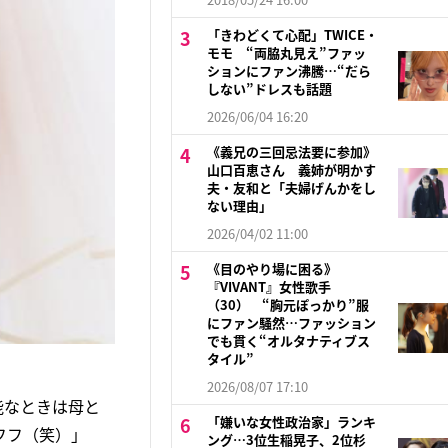
「きわどくて心配」TWICE・
モモ “両脇丸見え”ファッ
ションにファン沸騰…“だら
しない”ドレスも話題
2026/06/04 16:20
《義兄の三回忌法要に参加》
山口百恵さん 義姉が明かす
夫・友和と「夫婦げんかをし
ない理由」
2026/04/02 11:00
《目のやり場に困る》
『VIVANT』女性歌手
（30） “胸元ぽっかり”服
にファン騒然…ファッション
でも貫く“オルタナティブス
タイル”
2026/08/07 17:10
能なときは母と
「嫌いな女性政治家」ランキ
フフ（笑）」
ング…3位生稲晃子、2位杉