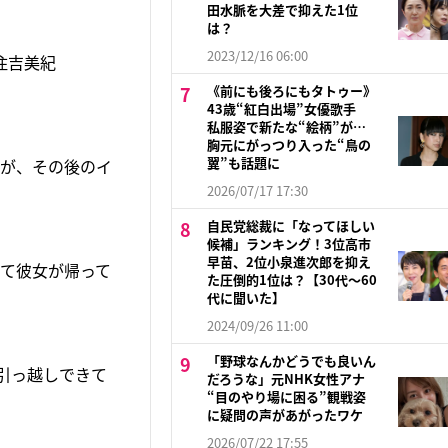
田水脈を大差で抑えた1位
は？
2023/12/16 06:00
住吉美紀
《前にも後ろにもタトゥー》
43歳“紅白出場”女優歌手
私服姿で新たな“絵柄”が…
胸元にがっつり入った“鳥の
翼”も話題に
だが、その後のイ
2026/07/17 17:30
自民党総裁に「なってほしい
候補」ランキング！3位高市
早苗、2位小泉進次郎を抑え
えて彼女が帰って
た圧倒的1位は？【30代〜60
代に聞いた】
2024/09/26 11:00
「野球なんかどうでも良いん
引っ越しできて
だろうな」元NHK女性アナ
“目のやり場に困る”観戦姿
に疑問の声があがったワケ
2026/07/22 17:55