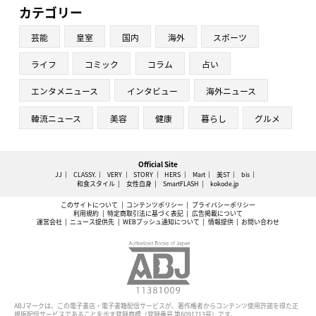
カテゴリー
芸能
皇室
国内
海外
スポーツ
ライフ
コミック
コラム
占い
エンタメニュース
インタビュー
海外ニュース
韓流ニュース
美容
健康
暮らし
グルメ
Official Site
JJ
CLASSY.
VERY
STORY
HERS
Mart
美ST
bis
和食スタイル
女性自身
SmartFLASH
kokode.jp
このサイトについて
コンテンツポリシー
プライバシーポリシー
利用規約
特定商取引法に基づく表記
広告掲載について
運営会社
ニュース提供先
WEBプッシュ通知について
情報提供
お問い合わせ
ABJマークは、この電子書店・電子書籍配信サービスが、著作権者からコンテンツ使用許諾を得た正
規版配信サービスであることを示す登録商標（登録番号 第6091713号）です。