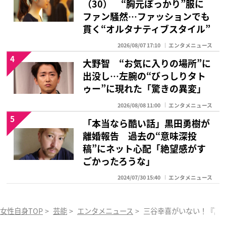
（30） “胸元ぽっかり”服に
ファン騒然…ファッションでも
貫く“オルタナティブスタイル”
2026/08/07 17:10
エンタメニュース
4
大野智 “お気に入りの場所”に
出没し…左腕の“びっしりタト
ゥー”に現れた「驚きの異変」
2026/08/08 11:00
エンタメニュース
5
「本当なら酷い話」黒田勇樹が
離婚報告 過去の“意味深投
稿”にネット心配「絶望感がす
ごかったろうな」
2024/07/30 15:40
エンタメニュース
女性自身TOP
>
芸能
>
エンタメニュース
>
三谷幸喜がいない！『真