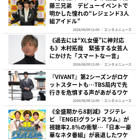
藤三兄弟 デビューイベントで
明かした憧れの“レジェンド3人
組アイドル”
2026/08/09 11:00
エンタメニュース
《過去には“XL女優”に神対応
も》木村拓哉 緊張する女芸人
にかけた「スマートな一言」
2026/08/09 11:00
エンタメニュース
『VIVANT』第2シーズンがロケ
ットスタートも…TBS局内で先
行きを危惧する声があがるワケ
2026/08/09 11:00
エンタメニュース
《全盛期から8割減》フジテレ
ビ 『ENGEIグランドスラム』が
視聴率2.8％の衝撃…「日本一豪
華なネタ番組」が衰退したワケ