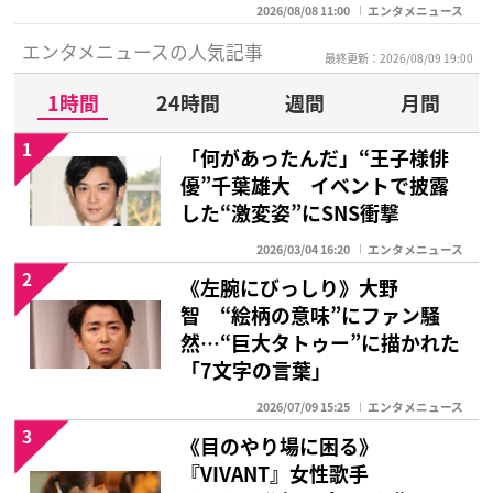
2026/08/08 11:00
エンタメニュース
エンタメニュースの人気記事
最終更新：2026/08/09 19:00
1時間
24時間
週間
月間
1
「何があったんだ」“王子様俳
優”千葉雄大 イベントで披露
した“激変姿”にSNS衝撃
2026/03/04 16:20
エンタメニュース
2
《左腕にびっしり》大野
智 “絵柄の意味”にファン騒
然…“巨大タトゥー”に描かれた
「7文字の言葉」
2026/07/09 15:25
エンタメニュース
3
《目のやり場に困る》
『VIVANT』女性歌手