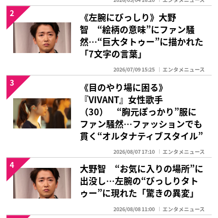
2
《左腕にびっしり》大野
智 “絵柄の意味”にファン騒
然…“巨大タトゥー”に描かれた
「7文字の言葉」
2026/07/09 15:25
エンタメニュース
3
《目のやり場に困る》
『VIVANT』女性歌手
（30） “胸元ぽっかり”服に
ファン騒然…ファッションでも
貫く“オルタナティブスタイル”
2026/08/07 17:10
エンタメニュース
4
大野智 “お気に入りの場所”に
出没し…左腕の“びっしりタト
ゥー”に現れた「驚きの異変」
2026/08/08 11:00
エンタメニュース