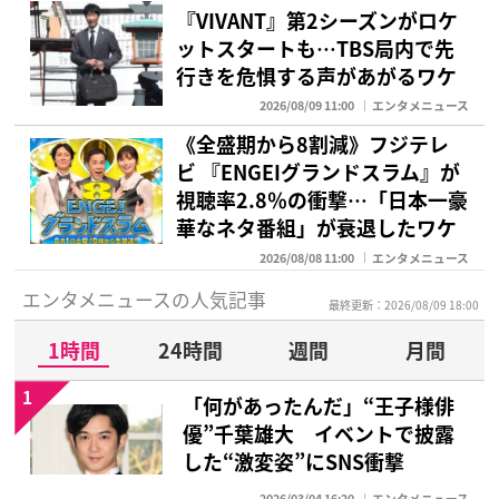
『VIVANT』第2シーズンがロケ
ットスタートも…TBS局内で先
行きを危惧する声があがるワケ
2026/08/09 11:00
エンタメニュース
《全盛期から8割減》フジテレ
ビ 『ENGEIグランドスラム』が
視聴率2.8％の衝撃…「日本一豪
華なネタ番組」が衰退したワケ
2026/08/08 11:00
エンタメニュース
エンタメニュースの人気記事
最終更新：2026/08/09 18:00
1時間
24時間
週間
月間
1
「何があったんだ」“王子様俳
優”千葉雄大 イベントで披露
した“激変姿”にSNS衝撃
2026/03/04 16:20
エンタメニュース