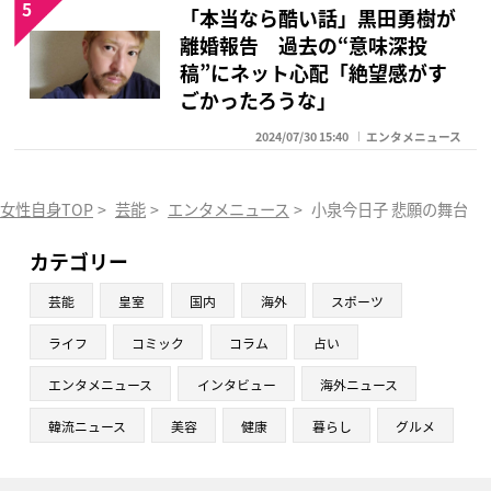
5
「本当なら酷い話」黒田勇樹が
離婚報告 過去の“意味深投
稿”にネット心配「絶望感がす
ごかったろうな」
2024/07/30 15:40
エンタメニュース
女性自身TOP
>
芸能
>
エンタメニュース
>
小泉今日子 悲願の舞台が
カテゴリー
芸能
皇室
国内
海外
スポーツ
ライフ
コミック
コラム
占い
エンタメニュース
インタビュー
海外ニュース
韓流ニュース
美容
健康
暮らし
グルメ