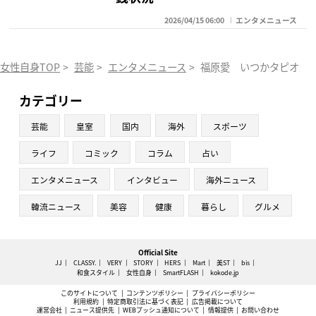
2026/04/15 06:00
エンタメニュース
女性自身TOP
>
芸能
>
エンタメニュース
>
福原愛 いつかタピオカ
カテゴリー
芸能
皇室
国内
海外
スポーツ
ライフ
コミック
コラム
占い
エンタメニュース
インタビュー
海外ニュース
韓流ニュース
美容
健康
暮らし
グルメ
Official Site
JJ
CLASSY.
VERY
STORY
HERS
Mart
美ST
bis
和食スタイル
女性自身
SmartFLASH
kokode.jp
このサイトについて
コンテンツポリシー
プライバシーポリシー
利用規約
特定商取引法に基づく表記
広告掲載について
運営会社
ニュース提供先
WEBプッシュ通知について
情報提供
お問い合わせ