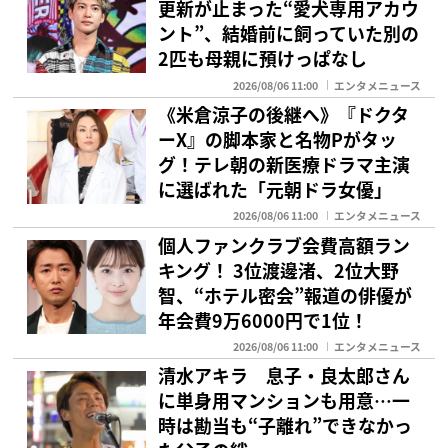
更新が止まった“愛犬専用アカウ
ント”、結婚前に飼っていた別の
2匹も母親に預けっぱなし
2026/08/06 11:00
エンタメニュース
《米倉涼子の後継へ》『ドクタ
ーX』の脚本家と名物Pがタッ
グ！テレ朝の新医療ドラマ主演
に選ばれた「元朝ドラ女優」
2026/08/06 11:00
エンタメニュース
個人ファンクラブ会費高額ラン
キング！ 3位渡邊渚、2位大野
智、“ホテル密会”報道の俳優が
年会費9万6000円で1位！
2026/08/06 11:00
エンタメニュース
清水アキラ 息子・良太郎さん
に単身用マンションも用意…一
時は勘当も“子離れ”できなかっ