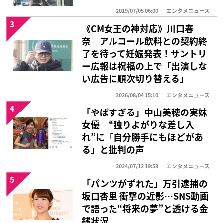
2019/07/05 06:00
エンタメニュース
3
《CM女王の神対応》川口春
奈 アルコール飲料との契約終
了を待って妊娠発表！サントリ
ー広報は祝福の上で「出演しな
い広告に順次切り替える」
2026/08/04 15:10
エンタメニュース
4
「やばすぎる」中山美穂の実妹
女優 “独りよがりな差し入
れ”に「自分勝手にもほどがあ
る」と批判の声
2024/07/12 19:58
エンタメニュース
5
「パンツがずれた」万引逮捕の
坂口杏里 衝撃の近影…SNS動画
で語った“将来の夢”と透ける金
銭状況