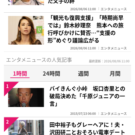
た父子の絆
2026/08/06 11:00
エンタメニュース
「観光も復興支援」「時期尚早
では」鈴木紗理奈 熊本への旅
行呼びかけに賛否…“支援の
形”めぐり議論広がる
2026/08/06 11:00
エンタメニュース
エンタメニュースの人気記事
最終更新：2026/08/06 11:00
1時間
24時間
週間
月間
1
バイきんぐ小峠 坂口杏里との
破局決めた「千原ジュニアの一
言」
2015/07/23 06:00
エンタメニュース
2
田中裕子もグレーヘアに！夫・
沢田研二とおそろい電車デート