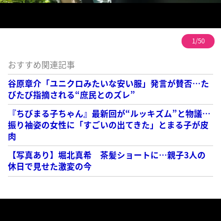
1/50
おすすめ関連記事
谷原章介「ユニクロみたいな安い服」発言が賛否…た
びたび指摘される“庶民とのズレ”
『ちびまる子ちゃん』最新回が“ルッキズム”と物議…
振り袖姿の女性に「すごいの出てきた」とまる子が皮
肉
【写真あり】堀北真希 茶髪ショートに…親子3人の
休日で見せた激変の今