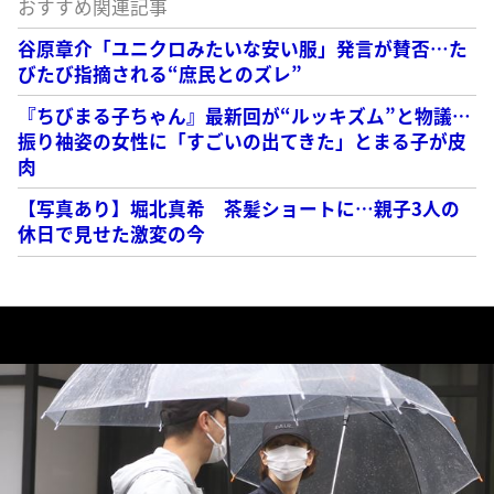
おすすめ関連記事
谷原章介「ユニクロみたいな安い服」発言が賛否…た
びたび指摘される“庶民とのズレ”
『ちびまる子ちゃん』最新回が“ルッキズム”と物議…
振り袖姿の女性に「すごいの出てきた」とまる子が皮
肉
【写真あり】堀北真希 茶髪ショートに…親子3人の
休日で見せた激変の今