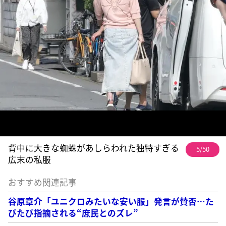
背中に大きな蜘蛛があしらわれた独特すぎる
5/50
広末の私服
おすすめ関連記事
谷原章介「ユニクロみたいな安い服」発言が賛否…た
びたび指摘される“庶民とのズレ”