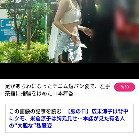
足があらわになったデニム短パン姿で、左手
8/50
薬指に指輪をはめた山本舞香
この画像の記事を読む
【服の日】広末涼子は背中
にクモ、米倉涼子は胸元見せ…本誌が見た有名人
の“大胆な”私服姿