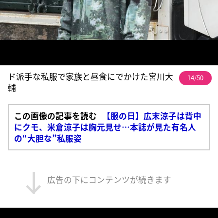
ド派手な私服で家族と昼食にでかけた宮川大
14/50
輔
この画像の記事を読む
【服の日】広末涼子は背中
にクモ、米倉涼子は胸元見せ…本誌が見た有名人
の“大胆な”私服姿
広告の下にコンテンツが続きます