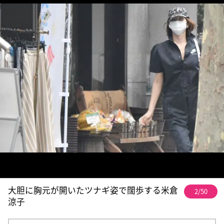
大胆に胸元が開いたツナギ姿で闊歩する米倉
2/50
涼子