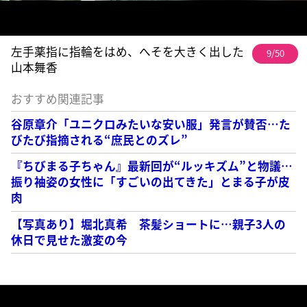
左手薬指に指輪をはめ、へそを大きく出した
9/50
山本舞香
おすすめ関連記事
谷原章介「ユニクロみたいな安い服」発言が賛否…た
びたび指摘される“庶民とのズレ”
『ちびまる子ちゃん』最新回が“ルッキズム”と物議…
振り袖姿の女性に「すごいの出てきた」とまる子が皮
肉
【写真あり】堀北真希 茶髪ショートに…親子3人の
休日で見せた激変の今