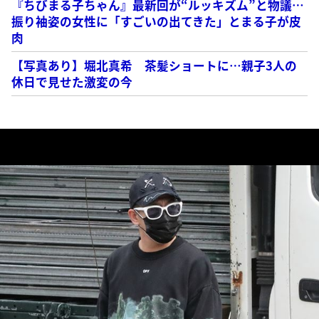
『ちびまる子ちゃん』最新回が“ルッキズム”と物議…
振り袖姿の女性に「すごいの出てきた」とまる子が皮
肉
【写真あり】堀北真希 茶髪ショートに…親子3人の
休日で見せた激変の今