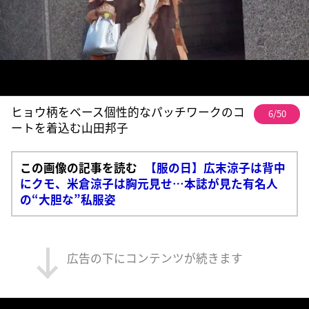
ヒョウ柄をベース個性的なパッチワークのコ
6/50
ートを着込む山田邦子
この画像の記事を読む
【服の日】広末涼子は背中
にクモ、米倉涼子は胸元見せ…本誌が見た有名人
の“大胆な”私服姿
広告の下にコンテンツが続きます