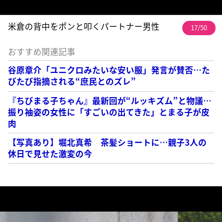
米倉の背中をポンと叩くパートナー男性
17/50
おすすめ関連記事
谷原章介「ユニクロみたいな安い服」発言が賛否…た
びたび指摘される“庶民とのズレ”
『ちびまる子ちゃん』最新回が“ルッキズム”と物議…
振り袖姿の女性に「すごいの出てきた」とまる子が皮
肉
【写真あり】堀北真希 茶髪ショートに…親子3人の
休日で見せた激変の今