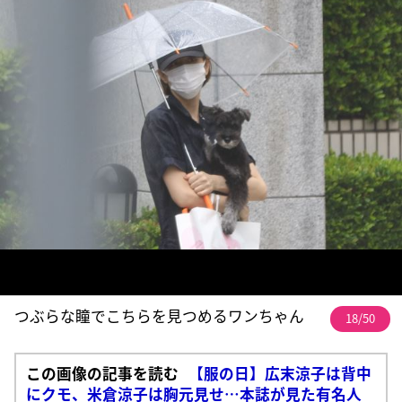
つぶらな瞳でこちらを見つめるワンちゃん
18/50
この画像の記事を読む
【服の日】広末涼子は背中
にクモ、米倉涼子は胸元見せ…本誌が見た有名人