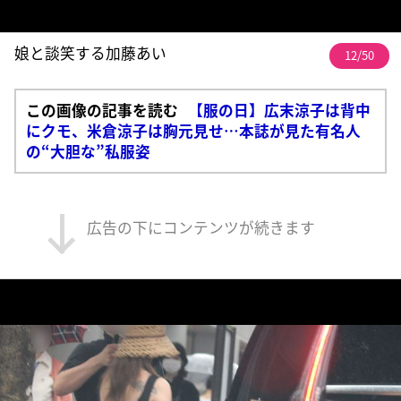
娘と談笑する加藤あい
12/50
この画像の記事を読む
【服の日】広末涼子は背中
にクモ、米倉涼子は胸元見せ…本誌が見た有名人
の“大胆な”私服姿
広告の下にコンテンツが続きます