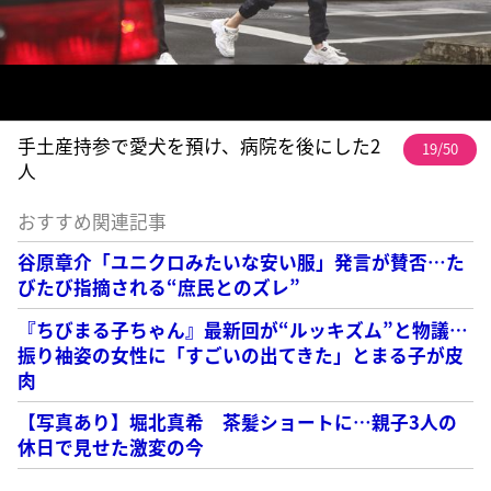
手土産持参で愛犬を預け、病院を後にした2
19/50
人
おすすめ関連記事
谷原章介「ユニクロみたいな安い服」発言が賛否…た
びたび指摘される“庶民とのズレ”
『ちびまる子ちゃん』最新回が“ルッキズム”と物議…
振り袖姿の女性に「すごいの出てきた」とまる子が皮
肉
【写真あり】堀北真希 茶髪ショートに…親子3人の
休日で見せた激変の今