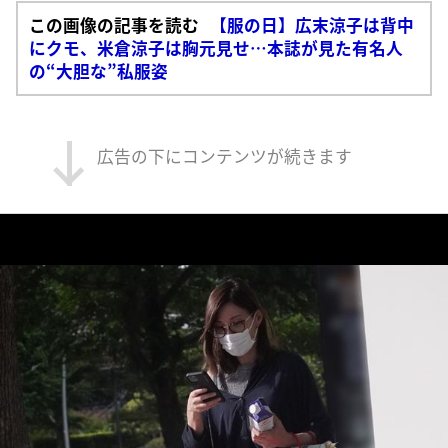
この画像の記事を読む
【服の日】広末涼子は背中
にクモ、米倉涼子は胸元見せ…本誌が見た有名人
の“大胆な”私服姿
広告の下にコンテンツが続きます