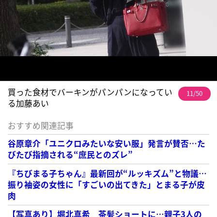
買った食材でバーキンがパンパンになってい
11/50
る加藤あい
おすすめ関連記事
谷原章介「ユニクロみたいな安い服」発言が賛否…た
びたび指摘される“庶民とのズレ”
『ちびまる子ちゃん』最新回が“ルッキズム”と物議…
振り袖姿の女性に「すごいの出てきた」とまる子が皮
肉
【写真あり】堀北真希 茶髪ショートに…親子3人の