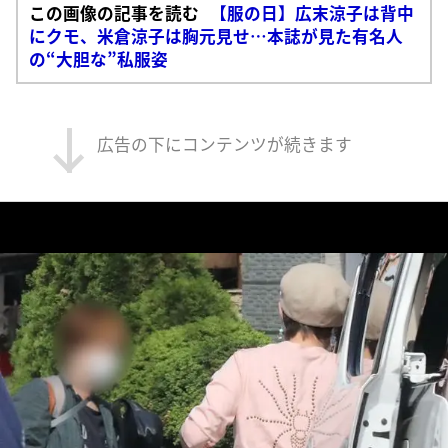
この画像の記事を読む
【服の日】広末涼子は背中
にクモ、米倉涼子は胸元見せ…本誌が見た有名人
の“大胆な”私服姿
広告の下にコンテンツが続きます