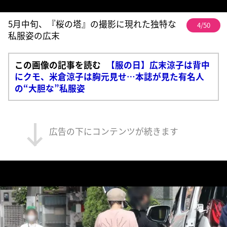
5月中旬、『桜の塔』の撮影に現れた独特な
4/50
私服姿の広末
この画像の記事を読む
【服の日】広末涼子は背中
にクモ、米倉涼子は胸元見せ…本誌が見た有名人
の“大胆な”私服姿
広告の下にコンテンツが続きます