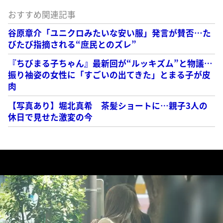
おすすめ関連記事
谷原章介「ユニクロみたいな安い服」発言が賛否…た
びたび指摘される“庶民とのズレ”
『ちびまる子ちゃん』最新回が“ルッキズム”と物議…
振り袖姿の女性に「すごいの出てきた」とまる子が皮
肉
【写真あり】堀北真希 茶髪ショートに…親子3人の
休日で見せた激変の今