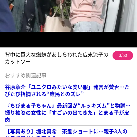
背中に巨大な蜘蛛があしらわれた広末涼子の
3/50
カットソー
おすすめ関連記事
谷原章介「ユニクロみたいな安い服」発言が賛否…た
びたび指摘される“庶民とのズレ”
『ちびまる子ちゃん』最新回が“ルッキズム”と物議…
振り袖姿の女性に「すごいの出てきた」とまる子が皮
肉
【写真あり】堀北真希 茶髪ショートに…親子3人の