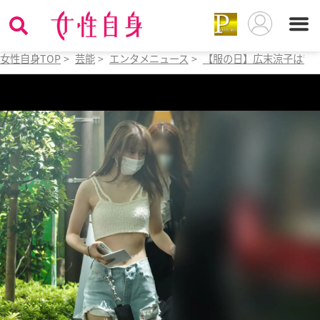
女性自身TOP
>
芸能
>
エンタメニュース
>
【服の日】広末涼子は背中