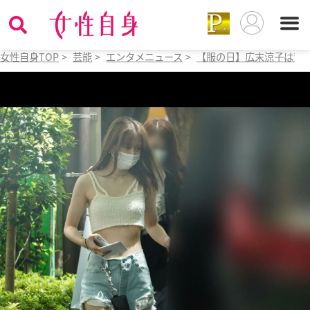
女性自身TOP
>
芸能
>
エンタメニュース
>
【服の日】広末涼子は背中