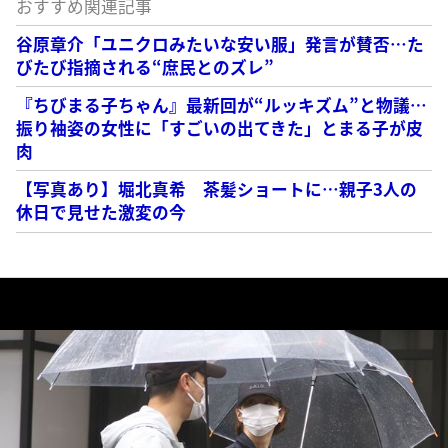
おすすめ関連記事
谷原章介「ユニクロみたいな安い服」発言が賛否…た
びたび指摘される“庶民とのズレ”
『ちびまる子ちゃん』最新回が“ルッキズム”と物議…
振り袖姿の女性に「すごいの出てきた」とまる子が皮
肉
【写真あり】堀北真希 茶髪ショートに…親子3人の
休日で見せた激変の今