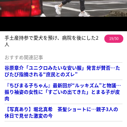
手土産持参で愛犬を預け、病院を後にした2
19/50
人
おすすめ関連記事
谷原章介「ユニクロみたいな安い服」発言が賛否…た
びたび指摘される“庶民とのズレ”
『ちびまる子ちゃん』最新回が“ルッキズム”と物議…
振り袖姿の女性に「すごいの出てきた」とまる子が皮
肉
【写真あり】堀北真希 茶髪ショートに…親子3人の
休日で見せた激変の今