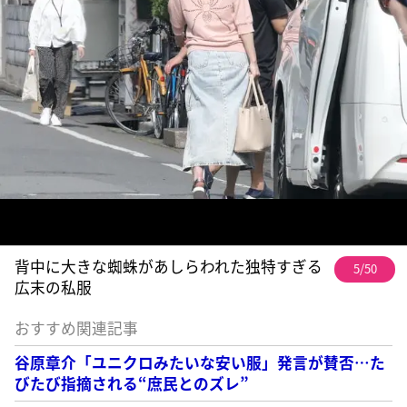
背中に大きな蜘蛛があしらわれた独特すぎる
5/50
広末の私服
おすすめ関連記事
谷原章介「ユニクロみたいな安い服」発言が賛否…た
びたび指摘される“庶民とのズレ”