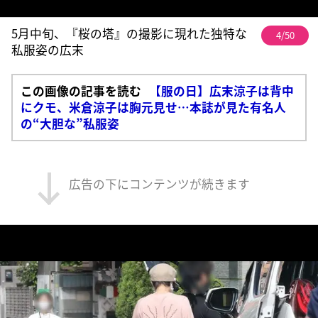
5月中旬、『桜の塔』の撮影に現れた独特な
4/50
私服姿の広末
この画像の記事を読む
【服の日】広末涼子は背中
にクモ、米倉涼子は胸元見せ…本誌が見た有名人
の“大胆な”私服姿
広告の下にコンテンツが続きます