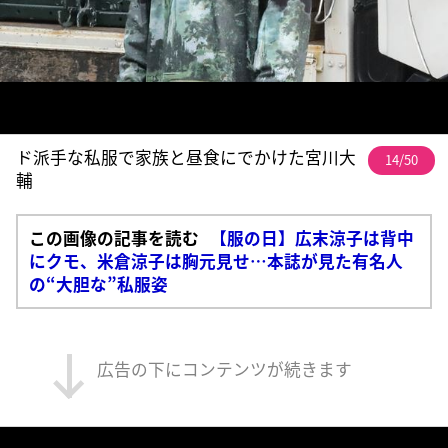
ド派手な私服で家族と昼食にでかけた宮川大
14/50
輔
この画像の記事を読む
【服の日】広末涼子は背中
にクモ、米倉涼子は胸元見せ…本誌が見た有名人
の“大胆な”私服姿
広告の下にコンテンツが続きます