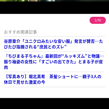
1/50
おすすめ関連記事
谷原章介「ユニクロみたいな安い服」発言が賛否…た
びたび指摘される“庶民とのズレ”
『ちびまる子ちゃん』最新回が“ルッキズム”と物議…
振り袖姿の女性に「すごいの出てきた」とまる子が皮
肉
【写真あり】堀北真希 茶髪ショートに…親子3人の
休日で見せた激変の今