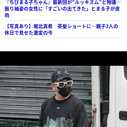
『ちびまる子ちゃん』最新回が“ルッキズム”と物議…
振り袖姿の女性に「すごいの出てきた」とまる子が皮
肉
【写真あり】堀北真希 茶髪ショートに…親子3人の
休日で見せた激変の今