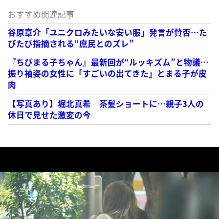
おすすめ関連記事
谷原章介「ユニクロみたいな安い服」発言が賛否…た
びたび指摘される“庶民とのズレ”
『ちびまる子ちゃん』最新回が“ルッキズム”と物議…
振り袖姿の女性に「すごいの出てきた」とまる子が皮
肉
【写真あり】堀北真希 茶髪ショートに…親子3人の
休日で見せた激変の今