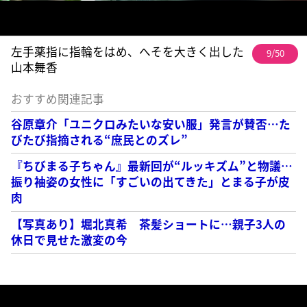
左手薬指に指輪をはめ、へそを大きく出した
9/50
山本舞香
おすすめ関連記事
谷原章介「ユニクロみたいな安い服」発言が賛否…た
びたび指摘される“庶民とのズレ”
『ちびまる子ちゃん』最新回が“ルッキズム”と物議…
振り袖姿の女性に「すごいの出てきた」とまる子が皮
肉
【写真あり】堀北真希 茶髪ショートに…親子3人の
休日で見せた激変の今