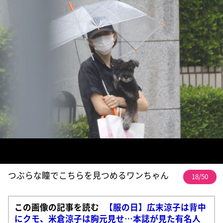
つぶらな瞳でこちらを見つめるワンちゃん
18/50
この画像の記事を読む
【服の日】広末涼子は背中
にクモ、米倉涼子は胸元見せ…本誌が見た有名人