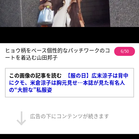
ヒョウ柄をベース個性的なパッチワークのコ
6/50
ートを着込む山田邦子
この画像の記事を読む
【服の日】広末涼子は背中
にクモ、米倉涼子は胸元見せ…本誌が見た有名人
の“大胆な”私服姿
広告の下にコンテンツが続きます