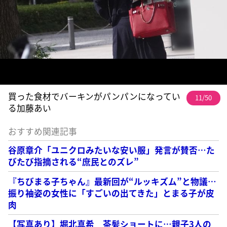
買った食材でバーキンがパンパンになってい
11/50
る加藤あい
おすすめ関連記事
谷原章介「ユニクロみたいな安い服」発言が賛否…た
びたび指摘される“庶民とのズレ”
『ちびまる子ちゃん』最新回が“ルッキズム”と物議…
振り袖姿の女性に「すごいの出てきた」とまる子が皮
肉
【写真あり】堀北真希 茶髪ショートに…親子3人の