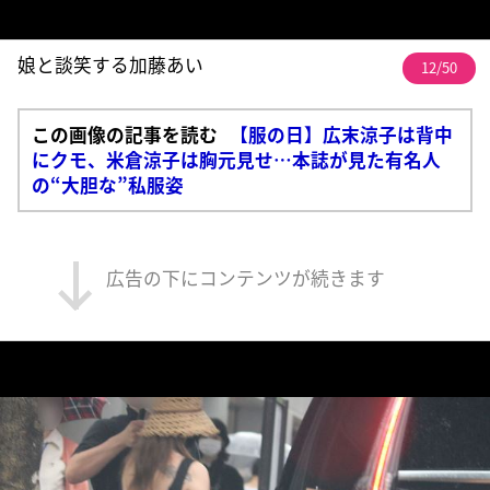
娘と談笑する加藤あい
12/50
この画像の記事を読む
【服の日】広末涼子は背中
にクモ、米倉涼子は胸元見せ…本誌が見た有名人
の“大胆な”私服姿
広告の下にコンテンツが続きます