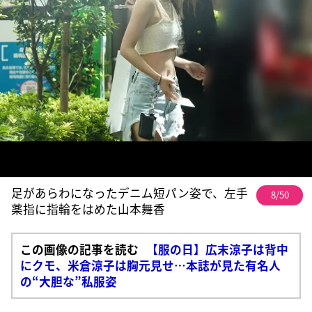
足があらわになったデニム短パン姿で、左手
8/50
薬指に指輪をはめた山本舞香
この画像の記事を読む
【服の日】広末涼子は背中
にクモ、米倉涼子は胸元見せ…本誌が見た有名人
の“大胆な”私服姿