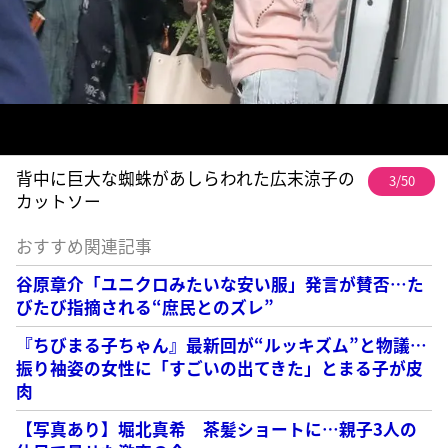
背中に巨大な蜘蛛があしらわれた広末涼子の
3/50
カットソー
おすすめ関連記事
谷原章介「ユニクロみたいな安い服」発言が賛否…た
びたび指摘される“庶民とのズレ”
『ちびまる子ちゃん』最新回が“ルッキズム”と物議…
振り袖姿の女性に「すごいの出てきた」とまる子が皮
肉
【写真あり】堀北真希 茶髪ショートに…親子3人の