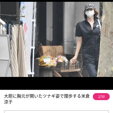
大胆に胸元が開いたツナギ姿で闊歩する米倉
2/50
涼子