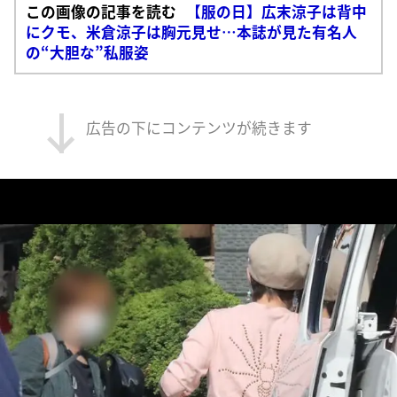
この画像の記事を読む
【服の日】広末涼子は背中
にクモ、米倉涼子は胸元見せ…本誌が見た有名人
の“大胆な”私服姿
広告の下にコンテンツが続きます