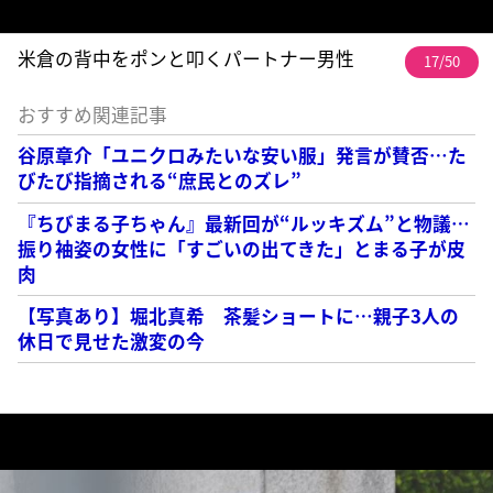
米倉の背中をポンと叩くパートナー男性
17/50
おすすめ関連記事
谷原章介「ユニクロみたいな安い服」発言が賛否…た
びたび指摘される“庶民とのズレ”
『ちびまる子ちゃん』最新回が“ルッキズム”と物議…
振り袖姿の女性に「すごいの出てきた」とまる子が皮
肉
【写真あり】堀北真希 茶髪ショートに…親子3人の
休日で見せた激変の今