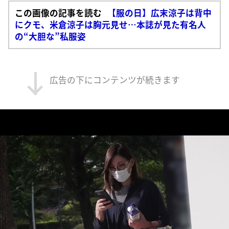
この画像の記事を読む
【服の日】広末涼子は背中
にクモ、米倉涼子は胸元見せ…本誌が見た有名人
の“大胆な”私服姿
広告の下にコンテンツが続きます