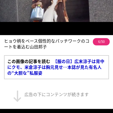
ヒョウ柄をベース個性的なパッチワークのコ
6/50
ートを着込む山田邦子
この画像の記事を読む
【服の日】広末涼子は背中
にクモ、米倉涼子は胸元見せ…本誌が見た有名人
の“大胆な”私服姿
広告の下にコンテンツが続きます