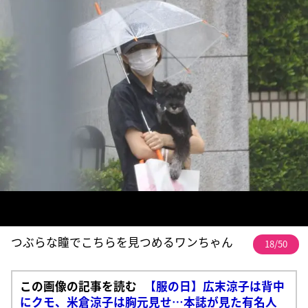
つぶらな瞳でこちらを見つめるワンちゃん
18/50
この画像の記事を読む
【服の日】広末涼子は背中
にクモ、米倉涼子は胸元見せ…本誌が見た有名人