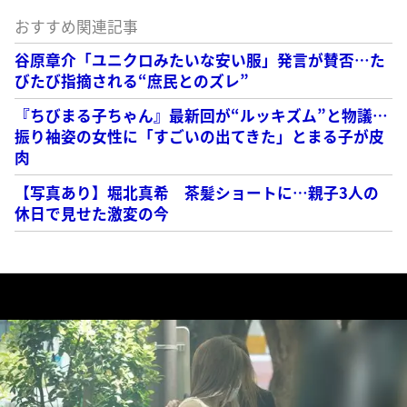
おすすめ関連記事
谷原章介「ユニクロみたいな安い服」発言が賛否…た
びたび指摘される“庶民とのズレ”
『ちびまる子ちゃん』最新回が“ルッキズム”と物議…
振り袖姿の女性に「すごいの出てきた」とまる子が皮
肉
【写真あり】堀北真希 茶髪ショートに…親子3人の
休日で見せた激変の今