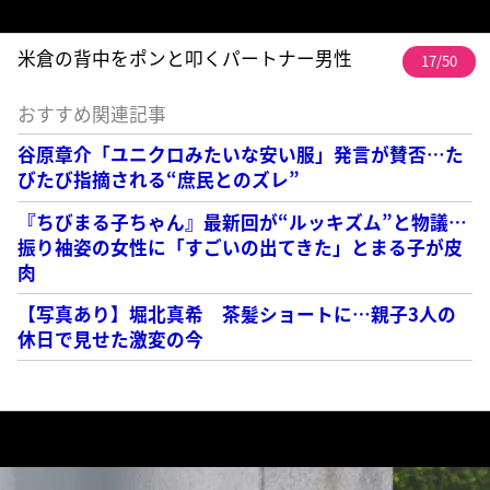
米倉の背中をポンと叩くパートナー男性
17/50
おすすめ関連記事
谷原章介「ユニクロみたいな安い服」発言が賛否…た
びたび指摘される“庶民とのズレ”
『ちびまる子ちゃん』最新回が“ルッキズム”と物議…
振り袖姿の女性に「すごいの出てきた」とまる子が皮
肉
【写真あり】堀北真希 茶髪ショートに…親子3人の
休日で見せた激変の今