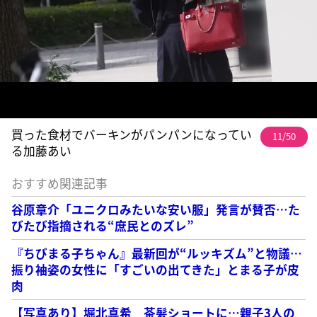
買った食材でバーキンがパンパンになってい
11/50
る加藤あい
おすすめ関連記事
谷原章介「ユニクロみたいな安い服」発言が賛否…た
びたび指摘される“庶民とのズレ”
『ちびまる子ちゃん』最新回が“ルッキズム”と物議…
振り袖姿の女性に「すごいの出てきた」とまる子が皮
肉
【写真あり】堀北真希 茶髪ショートに…親子3人の