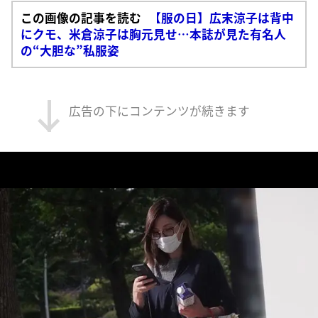
この画像の記事を読む
【服の日】広末涼子は背中
にクモ、米倉涼子は胸元見せ…本誌が見た有名人
の“大胆な”私服姿
広告の下にコンテンツが続きます