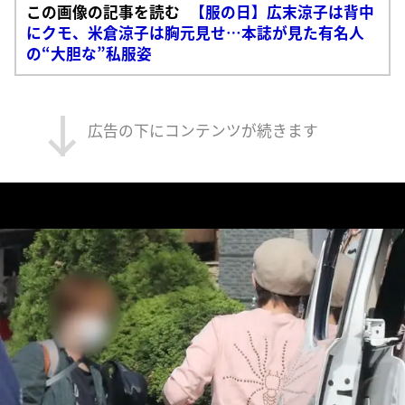
この画像の記事を読む
【服の日】広末涼子は背中
にクモ、米倉涼子は胸元見せ…本誌が見た有名人
の“大胆な”私服姿
広告の下にコンテンツが続きます