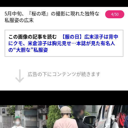
5月中旬、『桜の塔』の撮影に現れた独特な
4/50
私服姿の広末
この画像の記事を読む
【服の日】広末涼子は背中
にクモ、米倉涼子は胸元見せ…本誌が見た有名人
の“大胆な”私服姿
広告の下にコンテンツが続きます