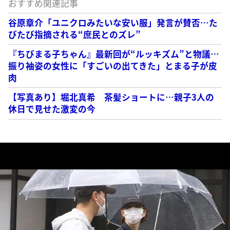
おすすめ関連記事
谷原章介「ユニクロみたいな安い服」発言が賛否…た
びたび指摘される“庶民とのズレ”
『ちびまる子ちゃん』最新回が“ルッキズム”と物議…
振り袖姿の女性に「すごいの出てきた」とまる子が皮
肉
【写真あり】堀北真希 茶髪ショートに…親子3人の
休日で見せた激変の今