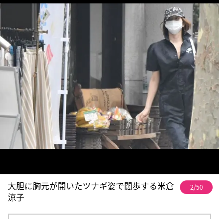
大胆に胸元が開いたツナギ姿で闊歩する米倉
2/50
涼子