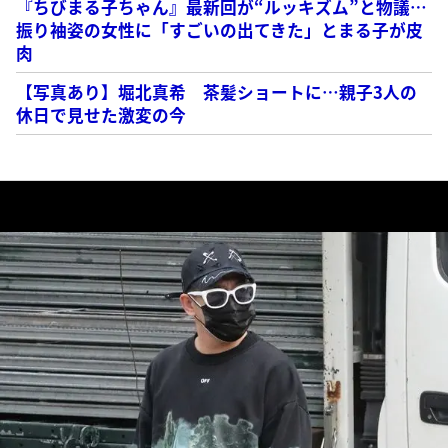
『ちびまる子ちゃん』最新回が“ルッキズム”と物議…
振り袖姿の女性に「すごいの出てきた」とまる子が皮
肉
【写真あり】堀北真希 茶髪ショートに…親子3人の
休日で見せた激変の今