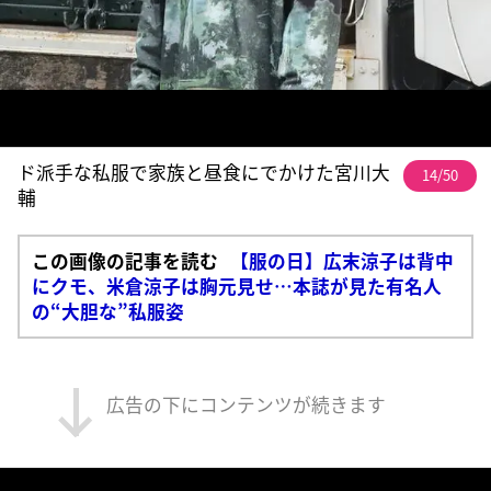
ド派手な私服で家族と昼食にでかけた宮川大
14/50
輔
この画像の記事を読む
【服の日】広末涼子は背中
にクモ、米倉涼子は胸元見せ…本誌が見た有名人
の“大胆な”私服姿
広告の下にコンテンツが続きます