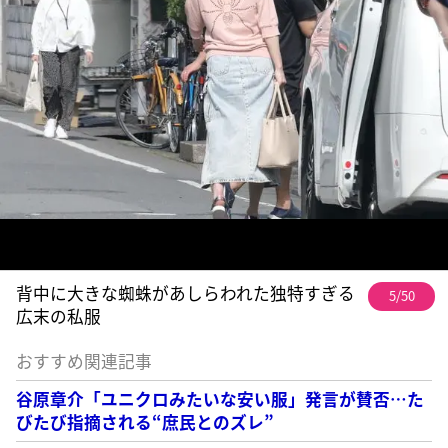
背中に大きな蜘蛛があしらわれた独特すぎる
5/50
広末の私服
おすすめ関連記事
谷原章介「ユニクロみたいな安い服」発言が賛否…た
びたび指摘される“庶民とのズレ”