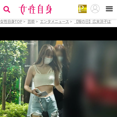
女性自身TOP
>
芸能
>
エンタメニュース
>
【服の日】広末涼子は背中