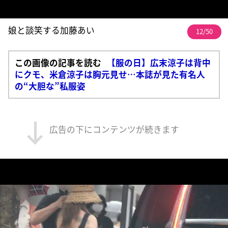
娘と談笑する加藤あい
12/50
この画像の記事を読む
【服の日】広末涼子は背中
にクモ、米倉涼子は胸元見せ…本誌が見た有名人
の“大胆な”私服姿
広告の下にコンテンツが続きます