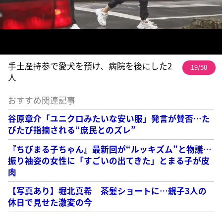
手土産持参で愛犬を預け、病院を後にした2
19/50
人
おすすめ関連記事
谷原章介「ユニクロみたいな安い服」発言が賛否…た
びたび指摘される“庶民とのズレ”
『ちびまる子ちゃん』最新回が“ルッキズム”と物議…
振り袖姿の女性に「すごいの出てきた」とまる子が皮
肉
【写真あり】堀北真希 茶髪ショートに…親子3人の
休日で見せた激変の今