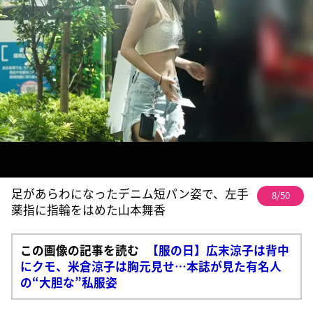
足があらわになったデニム短パン姿で、左手
8/50
薬指に指輪をはめた山本舞香
この画像の記事を読む
【服の日】広末涼子は背中
にクモ、米倉涼子は胸元見せ…本誌が見た有名人
の“大胆な”私服姿