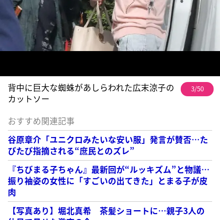
背中に巨大な蜘蛛があしらわれた広末涼子の
3/50
カットソー
おすすめ関連記事
谷原章介「ユニクロみたいな安い服」発言が賛否…た
びたび指摘される“庶民とのズレ”
『ちびまる子ちゃん』最新回が“ルッキズム”と物議…
振り袖姿の女性に「すごいの出てきた」とまる子が皮
肉
【写真あり】堀北真希 茶髪ショートに…親子3人の