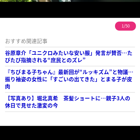
1/50
おすすめ関連記事
谷原章介「ユニクロみたいな安い服」発言が賛否…た
びたび指摘される“庶民とのズレ”
『ちびまる子ちゃん』最新回が“ルッキズム”と物議…
振り袖姿の女性に「すごいの出てきた」とまる子が皮
肉
【写真あり】堀北真希 茶髪ショートに…親子3人の
休日で見せた激変の今