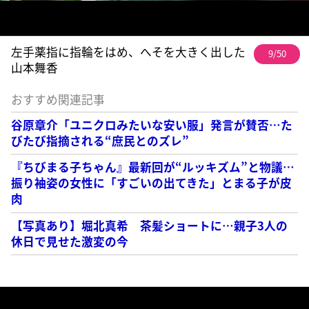
左手薬指に指輪をはめ、へそを大きく出した
9/50
山本舞香
おすすめ関連記事
谷原章介「ユニクロみたいな安い服」発言が賛否…た
びたび指摘される“庶民とのズレ”
『ちびまる子ちゃん』最新回が“ルッキズム”と物議…
振り袖姿の女性に「すごいの出てきた」とまる子が皮
肉
【写真あり】堀北真希 茶髪ショートに…親子3人の
休日で見せた激変の今