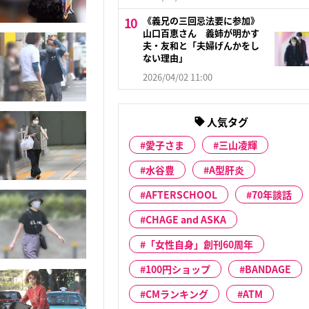
《義兄の三回忌法要に参加》
山口百恵さん 義姉が明かす
夫・友和と「夫婦げんかをし
ない理由」
2026/04/02 11:00
人気タグ
愛子さま
三山凌輝
水谷豊
A型肝炎
AFTERSCHOOL
70年談話
CHAGE and ASKA
「女性自身」創刊60周年
100円ショップ
BANDAGE
CMランキング
ATM