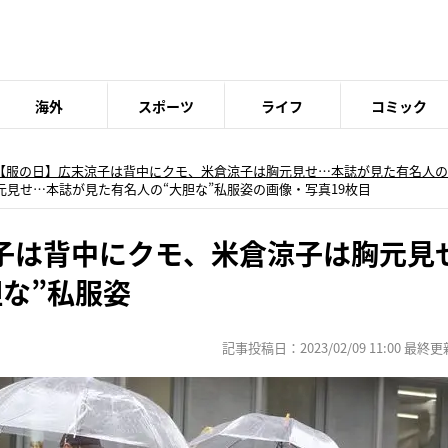
海外
スポーツ
ライフ
コミック
【服の日】広末涼子は背中にクモ、米倉涼子は胸元見せ…本誌が見た有名人の
見せ…本誌が見た有名人の“大胆な”私服姿の画像・写真19枚目
子は背中にクモ、米倉涼子は胸元見
な”私服姿
記事投稿日：2023/02/09 11:00 最終更新日