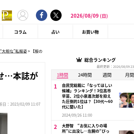
2026/08/09
(日)
コラム
占い
お買い物
“大胆な”私服姿
>
【服の
総合ランキング
最終更新：2026/08/09 23
せ…本誌が
1時間
24時間
週間
月間
自民党総裁に「なってほしい
候補」ランキング！3位高市
早苗、2位小泉進次郎を抑え
た圧倒的1位は？【30代〜60
：2023/02/09 11:07
代に聞いた】
2024/09/26 11:00
大野智 “お気に入りの場
所”に出没し…左腕の“びっ