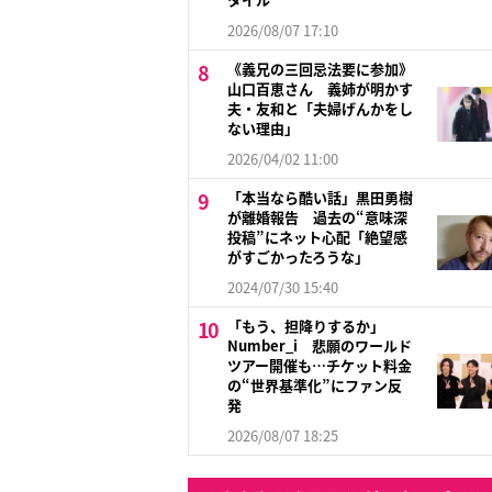
2026/08/07 17:10
《義兄の三回忌法要に参加》
山口百恵さん 義姉が明かす
夫・友和と「夫婦げんかをし
ない理由」
2026/04/02 11:00
「本当なら酷い話」黒田勇樹
が離婚報告 過去の“意味深
投稿”にネット心配「絶望感
がすごかったろうな」
2024/07/30 15:40
「もう、担降りするか」
Number_i 悲願のワールド
ツアー開催も…チケット料金
の“世界基準化”にファン反
発
2026/08/07 18:25