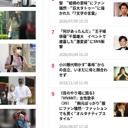
智 “絵柄の意味”にファン
騒然…“巨大タトゥー”に描
かれた「7文字の言葉」
2026/07/09 15:25
「何があったんだ」“王子様
俳優”千葉雄大 イベントで
披露した“激変姿”にSNS衝
撃
2026/03/04 16:20
小川雅代明かす“毒母”から
の自立、いまだに母と顔合わ
せず
2018/11/18 11:00
《目のやり場に困る》
『VIVANT』女性歌手
（30） “胸元ぽっかり”服
にファン騒然…ファッション
でも貫く“オルタナティブス
タイル”
2026/08/07 17:10