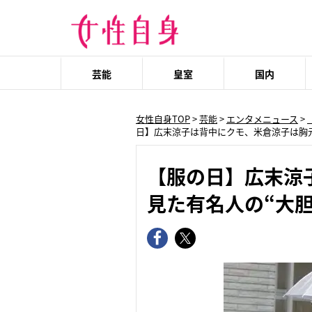
芸能
皇室
国内
女性自身TOP
>
芸能
>
エンタメニュース
>
日】広末涼子は背中にクモ、米倉涼子は胸元
【服の日】広末涼
見た有名人の“大胆