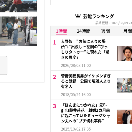
芸能ランキング
最終更新：2026/08/09 23
1時間
24時間
週間
月間
大野智 “お気に入りの場
所”に出没し…左腕の“びっ
しりタトゥー”に現れた「驚
きの異変」
2026/08/08 11:00
菅野美穂長男がイケメンすぎ
ると話題 公園で堺雅人より
有名人
2018/05/24 16:00
「ほんまにつかれた」元E-
girls藤井萩花 離婚2カ月前
に起こっていたミュージシャ
ン夫への“ブチ切れ事件”
2025/10/02 17:35