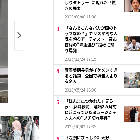
しりタトゥー”に現れた「驚
きの異変」
2026/08/08 11:00
「なんでこんなバカが国のト
ップなの？」カリスマ的な人
気を誇るアーティスト 高市
首相の“洋服選び”投稿に怒
り爆発
2025/11/24 17:15
菅野美穂長男がイケメンすぎ
ると話題 公園で堺雅人より
有名人
2018/05/24 16:00
「ほんまにつかれた」元E-
girls藤井萩花 離婚2カ月前
に起こっていたミュージシャ
ン夫への“ブチ切れ事件”
2025/10/02 17:35
《左腕にびっしり》大野