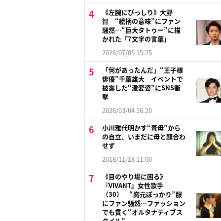
《左腕にびっしり》大野
智 “絵柄の意味”にファン
騒然…“巨大タトゥー”に描
かれた「7文字の言葉」
2026/07/09 15:25
「何があったんだ」“王子様
俳優”千葉雄大 イベントで
披露した“激変姿”にSNS衝
撃
2026/03/04 16:20
小川雅代明かす“毒母”から
の自立、いまだに母と顔合わ
せず
2018/11/18 11:00
《目のやり場に困る》
『VIVANT』女性歌手
（30） “胸元ぽっかり”服
にファン騒然…ファッション
でも貫く“オルタナティブス
タイル”