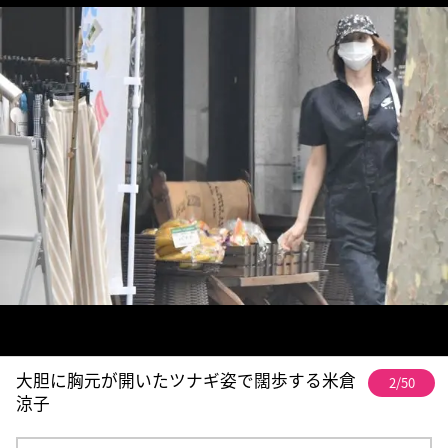
大胆に胸元が開いたツナギ姿で闊歩する米倉
2/50
涼子