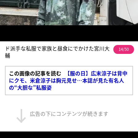
ド派手な私服で家族と昼食にでかけた宮川大
14/50
輔
この画像の記事を読む
【服の日】広末涼子は背中
にクモ、米倉涼子は胸元見せ…本誌が見た有名人
の“大胆な”私服姿
広告の下にコンテンツが続きます