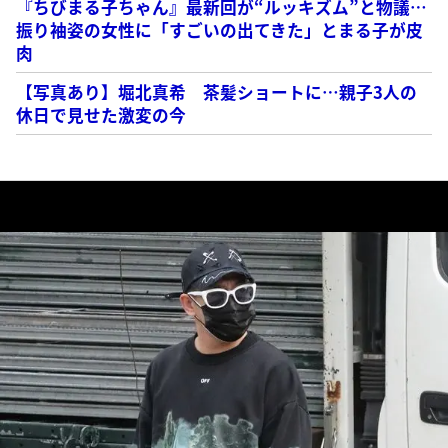
『ちびまる子ちゃん』最新回が“ルッキズム”と物議…
振り袖姿の女性に「すごいの出てきた」とまる子が皮
肉
【写真あり】堀北真希 茶髪ショートに…親子3人の
休日で見せた激変の今