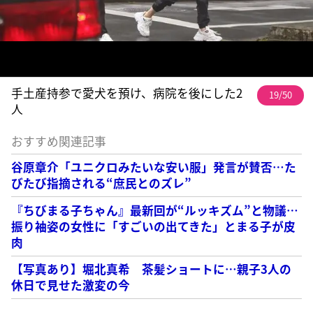
手土産持参で愛犬を預け、病院を後にした2
19/50
人
おすすめ関連記事
谷原章介「ユニクロみたいな安い服」発言が賛否…た
びたび指摘される“庶民とのズレ”
『ちびまる子ちゃん』最新回が“ルッキズム”と物議…
振り袖姿の女性に「すごいの出てきた」とまる子が皮
肉
【写真あり】堀北真希 茶髪ショートに…親子3人の
休日で見せた激変の今