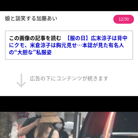
娘と談笑する加藤あい
12/50
この画像の記事を読む
【服の日】広末涼子は背中
にクモ、米倉涼子は胸元見せ…本誌が見た有名人
の“大胆な”私服姿
広告の下にコンテンツが続きます