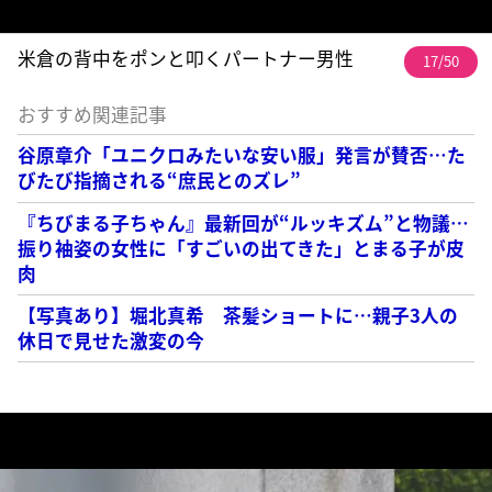
米倉の背中をポンと叩くパートナー男性
17/50
おすすめ関連記事
谷原章介「ユニクロみたいな安い服」発言が賛否…た
びたび指摘される“庶民とのズレ”
『ちびまる子ちゃん』最新回が“ルッキズム”と物議…
振り袖姿の女性に「すごいの出てきた」とまる子が皮
肉
【写真あり】堀北真希 茶髪ショートに…親子3人の
休日で見せた激変の今