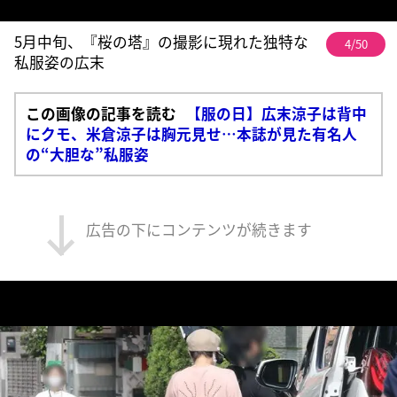
5月中旬、『桜の塔』の撮影に現れた独特な
4/50
私服姿の広末
この画像の記事を読む
【服の日】広末涼子は背中
にクモ、米倉涼子は胸元見せ…本誌が見た有名人
の“大胆な”私服姿
広告の下にコンテンツが続きます