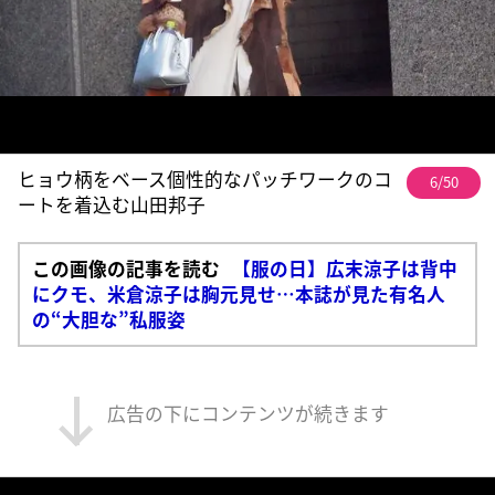
ヒョウ柄をベース個性的なパッチワークのコ
6/50
ートを着込む山田邦子
この画像の記事を読む
【服の日】広末涼子は背中
にクモ、米倉涼子は胸元見せ…本誌が見た有名人
の“大胆な”私服姿
広告の下にコンテンツが続きます