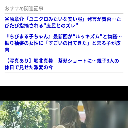
おすすめ関連記事
谷原章介「ユニクロみたいな安い服」発言が賛否…た
びたび指摘される“庶民とのズレ”
『ちびまる子ちゃん』最新回が“ルッキズム”と物議…
振り袖姿の女性に「すごいの出てきた」とまる子が皮
肉
【写真あり】堀北真希 茶髪ショートに…親子3人の
休日で見せた激変の今