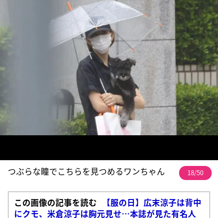
つぶらな瞳でこちらを見つめるワンちゃん
18/50
この画像の記事を読む
【服の日】広末涼子は背中
にクモ、米倉涼子は胸元見せ…本誌が見た有名人