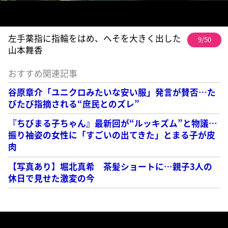
左手薬指に指輪をはめ、へそを大きく出した
9/50
山本舞香
おすすめ関連記事
谷原章介「ユニクロみたいな安い服」発言が賛否…た
びたび指摘される“庶民とのズレ”
『ちびまる子ちゃん』最新回が“ルッキズム”と物議…
振り袖姿の女性に「すごいの出てきた」とまる子が皮
肉
【写真あり】堀北真希 茶髪ショートに…親子3人の
休日で見せた激変の今