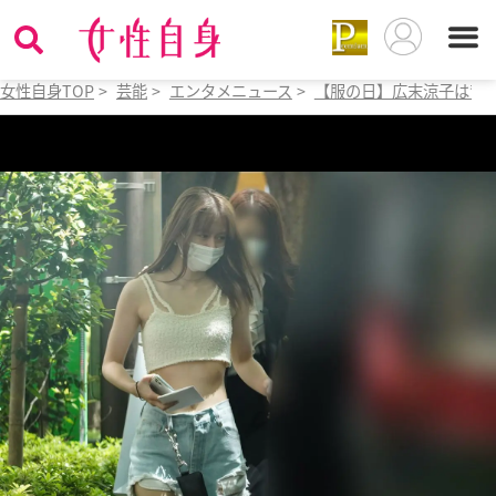
女性自身TOP
>
芸能
>
エンタメニュース
>
【服の日】広末涼子は背中