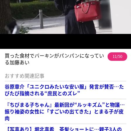
買った食材でバーキンがパンパンになってい
11/50
る加藤あい
おすすめ関連記事
谷原章介「ユニクロみたいな安い服」発言が賛否…た
びたび指摘される“庶民とのズレ”
『ちびまる子ちゃん』最新回が“ルッキズム”と物議…
振り袖姿の女性に「すごいの出てきた」とまる子が皮
肉
【写真あり】堀北真希 茶髪ショートに…親子3人の