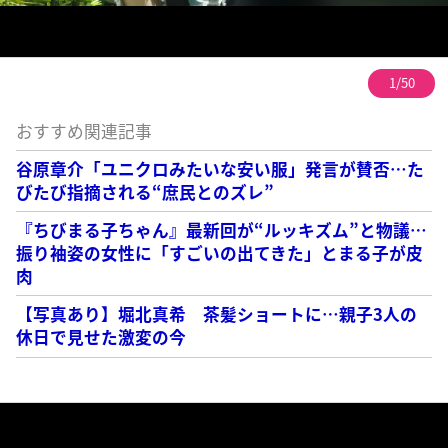
1/50
おすすめ関連記事
谷原章介「ユニクロみたいな安い服」発言が賛否…た
びたび指摘される“庶民とのズレ”
『ちびまる子ちゃん』最新回が“ルッキズム”と物議…
振り袖姿の女性に「すごいの出てきた」とまる子が皮
肉
【写真あり】堀北真希 茶髪ショートに…親子3人の
休日で見せた激変の今