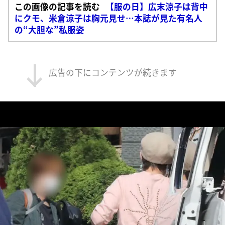
この画像の記事を読む
【服の日】広末涼子は背中
にクモ、米倉涼子は胸元見せ…本誌が見た有名人
の“大胆な”私服姿
広告の下にコンテンツが続きます