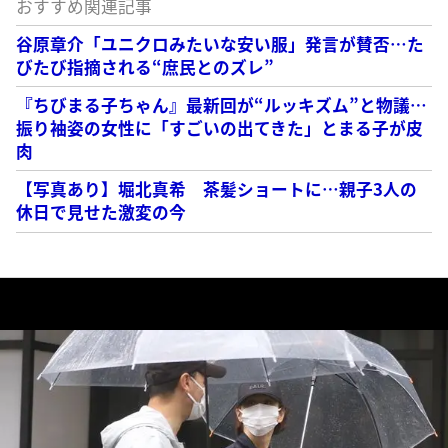
おすすめ関連記事
谷原章介「ユニクロみたいな安い服」発言が賛否…た
びたび指摘される“庶民とのズレ”
『ちびまる子ちゃん』最新回が“ルッキズム”と物議…
振り袖姿の女性に「すごいの出てきた」とまる子が皮
肉
【写真あり】堀北真希 茶髪ショートに…親子3人の
休日で見せた激変の今