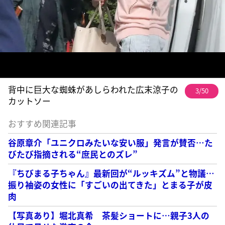
背中に巨大な蜘蛛があしらわれた広末涼子の
3/50
カットソー
おすすめ関連記事
谷原章介「ユニクロみたいな安い服」発言が賛否…た
びたび指摘される“庶民とのズレ”
『ちびまる子ちゃん』最新回が“ルッキズム”と物議…
振り袖姿の女性に「すごいの出てきた」とまる子が皮
肉
【写真あり】堀北真希 茶髪ショートに…親子3人の