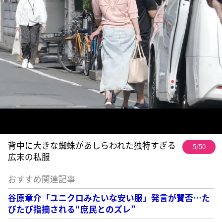
背中に大きな蜘蛛があしらわれた独特すぎる
5/50
広末の私服
おすすめ関連記事
谷原章介「ユニクロみたいな安い服」発言が賛否…た
びたび指摘される“庶民とのズレ”