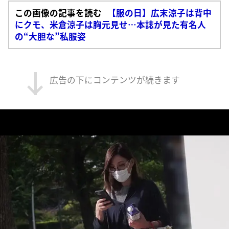
この画像の記事を読む
【服の日】広末涼子は背中
にクモ、米倉涼子は胸元見せ…本誌が見た有名人
の“大胆な”私服姿
広告の下にコンテンツが続きます