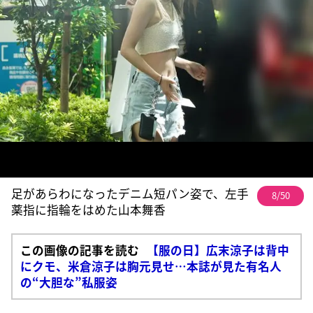
足があらわになったデニム短パン姿で、左手
8/50
薬指に指輪をはめた山本舞香
この画像の記事を読む
【服の日】広末涼子は背中
にクモ、米倉涼子は胸元見せ…本誌が見た有名人
の“大胆な”私服姿