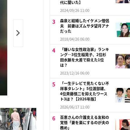
代に聞いた】
2024/09/26 11:00
森泉と結婚したイケメン僧侶
夫 前妻はズムサタ望月アナ
だった
2018/04/26 06:00
「嫌いな女性政治家」ランキ
ング…3位生稲晃子、2位杉
田水脈を大差で抑えた1位
は？
2023/12/16 06:00
「一生テレビで見たくない不
祥事タレント」5位渡部建、
4位斉藤慎二を抑えたワース
ト3は？【2026年版】
2026/06/17 11:00
百恵さんの介護支える友和の
覚悟「妻を楽にするのが夫の
務め」