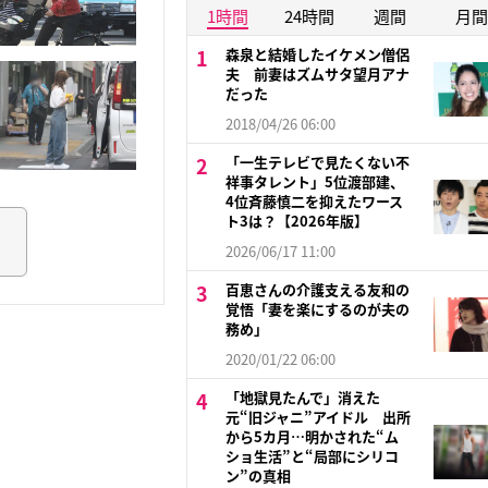
1時間
24時間
週間
月間
森泉と結婚したイケメン僧侶
夫 前妻はズムサタ望月アナ
だった
2018/04/26 06:00
「一生テレビで見たくない不
祥事タレント」5位渡部建、
4位斉藤慎二を抑えたワース
ト3は？【2026年版】
2026/06/17 11:00
百恵さんの介護支える友和の
覚悟「妻を楽にするのが夫の
務め」
2020/01/22 06:00
「地獄見たんで」消えた
元“旧ジャニ”アイドル 出所
から5カ月…明かされた“ム
ショ生活”と“局部にシリコ
ン”の真相