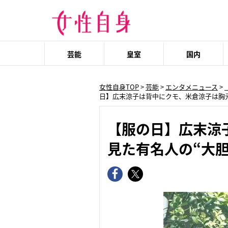
芸能
皇室
国内
女性自身TOP
>
芸能
>
エンタメニュース
>
日】広末涼子は背中にクモ、米倉涼子は胸元
【服の日】広末涼
見た有名人の“大胆