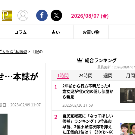
2026/08/07
(金)
コラム
占い
お買い物
“大胆な”私服姿
>
【服の
総合ランキング
最終更新：2026/08/07 07
せ…本誌が
1時間
24時間
週間
月間
2年前から行方不明だった4
歳女児が祖父宅の隠し部屋か
ら発見
：2023/02/09 11:07
2022/02/16 17:59
自民党総裁に「なってほしい
候補」ランキング！3位高市
早苗、2位小泉進次郎を抑え
た圧倒的1位は？【30代〜60