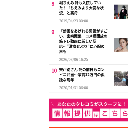
堀ちえみ 妹も入院してい
た！「ちえみより大変な状
況」と実母
2019/04/23 00:00
「動画をあげれる勇気がすご
い」宮崎麗果 コメ欄開放の
筋トレ動画に厳しい反
応…“激痩せぶり”に心配の
声も
2026/08/06 16:25
宍戸錠さん 死の前日もコン
ビニ弁当…家賃12万円の孤
独な晩年
2020/01/31 06:00