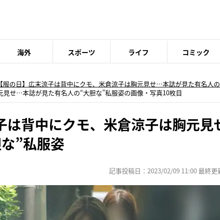
海外
スポーツ
ライフ
コミック
【服の日】広末涼子は背中にクモ、米倉涼子は胸元見せ…本誌が見た有名人の
見せ…本誌が見た有名人の“大胆な”私服姿の画像・写真10枚目
子は背中にクモ、米倉涼子は胸元見
な”私服姿
記事投稿日：2023/02/09 11:00 最終更新日