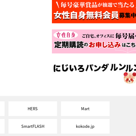
HERS
Mart
SmartFLASH
kokode.jp