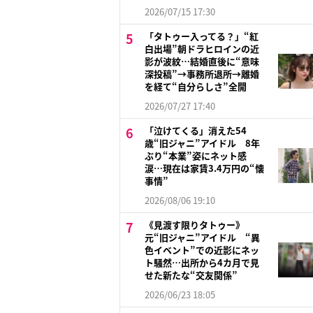
2026/07/15 17:30
「タトゥー入ってる？」“紅
白出場”朝ドラヒロインの近
影が波紋…結婚直後に“意味
深投稿”→事務所退所→離婚
を経て“自分らしさ”全開
2026/07/27 17:40
「泣けてくる」消えた54
歳“旧ジャニ”アイドル 8年
ぶり“本業”姿にネット感
涙…現在は家賃3.4万円の“懐
事情”
2026/08/06 19:10
《見渡す限りタトゥー》
元“旧ジャニ”アイドル “異
色イベント”での近影にネッ
ト騒然…出所から4カ月で見
せた新たな“交友関係”
2026/06/23 18:05