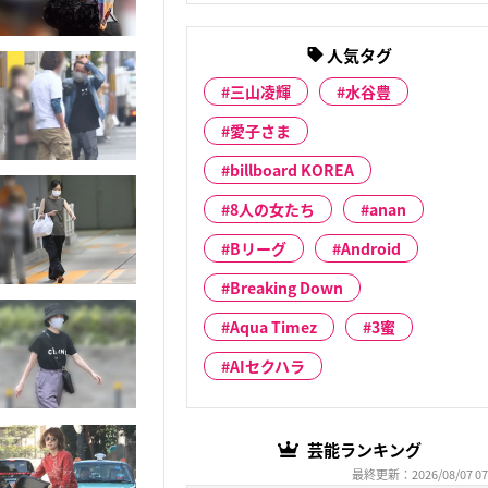
人気タグ
三山凌輝
水谷豊
愛子さま
billboard KOREA
8人の女たち
anan
Bリーグ
Android
Breaking Down
Aqua Timez
3蜜
AIセクハラ
芸能ランキング
最終更新：2026/08/07 07