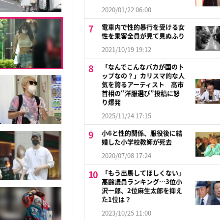
2020/01/22 06:00
電車内で性的暴行を受ける女
性を乗客全員が見て見ぬふり
2021/10/19 19:12
「なんでこんなバカが国のト
ップなの？」カリスマ的な人
気を誇るアーティスト 高市
首相の“洋服選び”投稿に怒
り爆発
2025/11/24 17:15
小6と性的関係、服役後に結
婚した小学校教師が死去
2020/07/08 17:24
「もう出馬してほしくない」
高齢議員ランキング…3位小
沢一郎、2位麻生太郎を抑え
た1位は？
2023/10/25 11:00