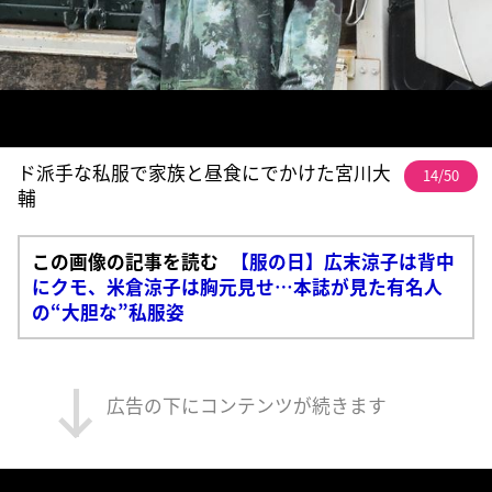
ド派手な私服で家族と昼食にでかけた宮川大
14/50
輔
この画像の記事を読む
【服の日】広末涼子は背中
にクモ、米倉涼子は胸元見せ…本誌が見た有名人
の“大胆な”私服姿
広告の下にコンテンツが続きます