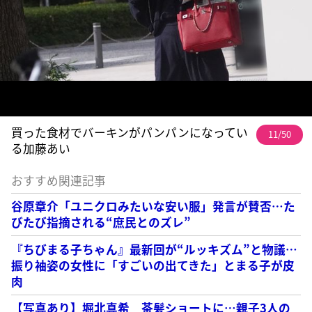
買った食材でバーキンがパンパンになってい
11/50
る加藤あい
おすすめ関連記事
谷原章介「ユニクロみたいな安い服」発言が賛否…た
びたび指摘される“庶民とのズレ”
『ちびまる子ちゃん』最新回が“ルッキズム”と物議…
振り袖姿の女性に「すごいの出てきた」とまる子が皮
肉
【写真あり】堀北真希 茶髪ショートに…親子3人の