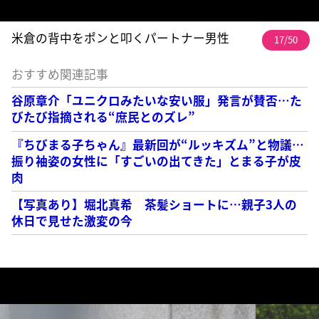
米倉の背中をポンと叩くパートナー男性
17/50
おすすめ関連記事
谷原章介「ユニクロみたいな安い服」発言が賛否…た
びたび指摘される“庶民とのズレ”
『ちびまる子ちゃん』最新回が“ルッキズム”と物議…
振り袖姿の女性に「すごいの出てきた」とまる子が皮
肉
【写真あり】堀北真希 茶髪ショートに…親子3人の
休日で見せた激変の今