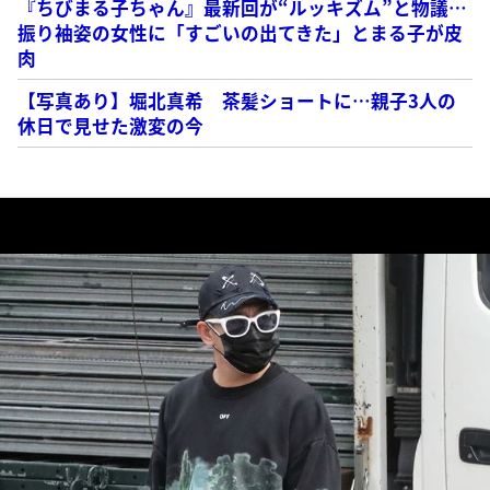
『ちびまる子ちゃん』最新回が“ルッキズム”と物議…
振り袖姿の女性に「すごいの出てきた」とまる子が皮
肉
【写真あり】堀北真希 茶髪ショートに…親子3人の
休日で見せた激変の今