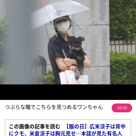
つぶらな瞳でこちらを見つめるワンちゃん
18/50
この画像の記事を読む
【服の日】広末涼子は背中
にクモ、米倉涼子は胸元見せ…本誌が見た有名人