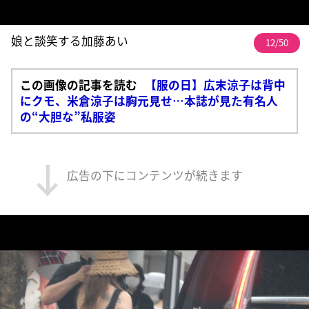
娘と談笑する加藤あい
12/50
この画像の記事を読む
【服の日】広末涼子は背中
にクモ、米倉涼子は胸元見せ…本誌が見た有名人
の“大胆な”私服姿
広告の下にコンテンツが続きます