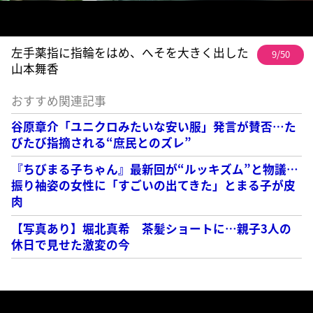
左手薬指に指輪をはめ、へそを大きく出した
9/50
山本舞香
おすすめ関連記事
谷原章介「ユニクロみたいな安い服」発言が賛否…た
びたび指摘される“庶民とのズレ”
『ちびまる子ちゃん』最新回が“ルッキズム”と物議…
振り袖姿の女性に「すごいの出てきた」とまる子が皮
肉
【写真あり】堀北真希 茶髪ショートに…親子3人の
休日で見せた激変の今