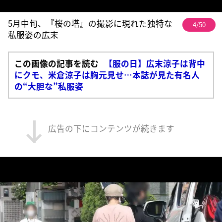
5月中旬、『桜の塔』の撮影に現れた独特な
4/50
私服姿の広末
この画像の記事を読む
【服の日】広末涼子は背中
にクモ、米倉涼子は胸元見せ…本誌が見た有名人
の“大胆な”私服姿
広告の下にコンテンツが続きます