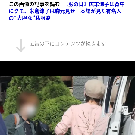
この画像の記事を読む
【服の日】広末涼子は背中
にクモ、米倉涼子は胸元見せ…本誌が見た有名人
の“大胆な”私服姿
広告の下にコンテンツが続きます