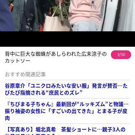
背中に巨大な蜘蛛があしらわれた広末涼子の
3/50
カットソー
おすすめ関連記事
谷原章介「ユニクロみたいな安い服」発言が賛否…た
びたび指摘される“庶民とのズレ”
『ちびまる子ちゃん』最新回が“ルッキズム”と物議…
振り袖姿の女性に「すごいの出てきた」とまる子が皮
肉
【写真あり】堀北真希 茶髪ショートに…親子3人の