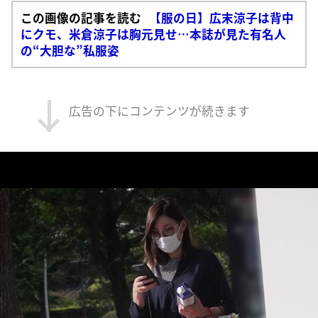
この画像の記事を読む
【服の日】広末涼子は背中
にクモ、米倉涼子は胸元見せ…本誌が見た有名人
の“大胆な”私服姿
広告の下にコンテンツが続きます