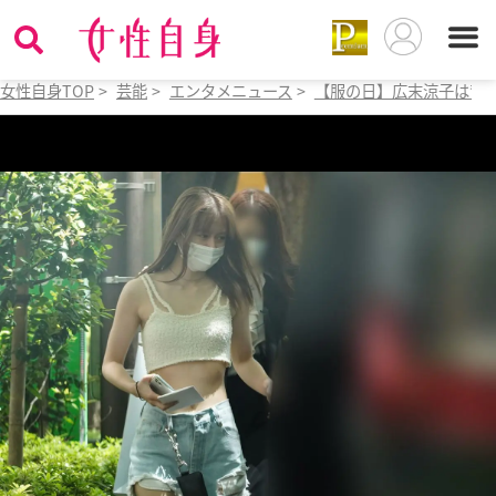
女性自身TOP
>
芸能
>
エンタメニュース
>
【服の日】広末涼子は背中