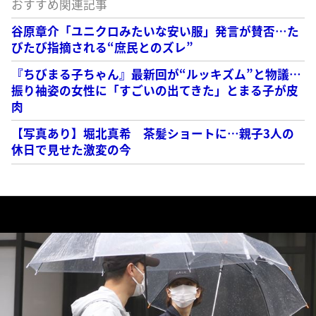
おすすめ関連記事
谷原章介「ユニクロみたいな安い服」発言が賛否…た
びたび指摘される“庶民とのズレ”
『ちびまる子ちゃん』最新回が“ルッキズム”と物議…
振り袖姿の女性に「すごいの出てきた」とまる子が皮
肉
【写真あり】堀北真希 茶髪ショートに…親子3人の
休日で見せた激変の今