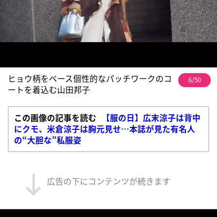
ヒョウ柄をベース個性的なパッチワークのコ
6/50
ートを着込む山田邦子
この画像の記事を読む
【服の日】広末涼子は背中
にクモ、米倉涼子は胸元見せ…本誌が見た有名人
の“大胆な”私服姿
広告の下にコンテンツが続きます