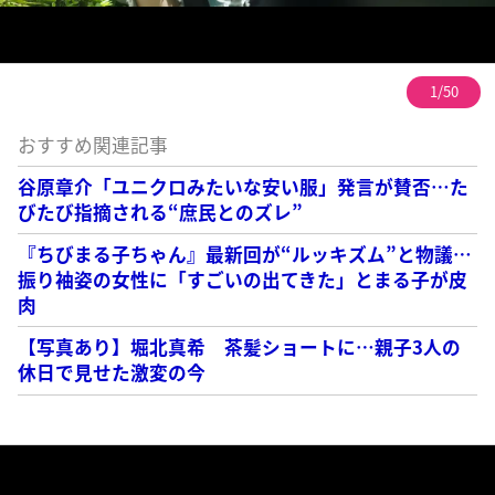
1/50
おすすめ関連記事
谷原章介「ユニクロみたいな安い服」発言が賛否…た
びたび指摘される“庶民とのズレ”
『ちびまる子ちゃん』最新回が“ルッキズム”と物議…
振り袖姿の女性に「すごいの出てきた」とまる子が皮
肉
【写真あり】堀北真希 茶髪ショートに…親子3人の
休日で見せた激変の今