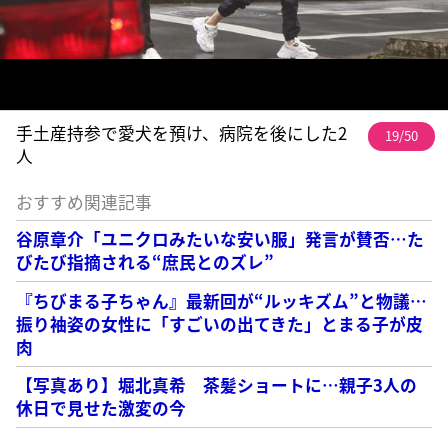
手土産持参で愛犬を預け、病院を後にした2
19/50
人
おすすめ関連記事
谷原章介「ユニクロみたいな安い服」発言が賛否…た
びたび指摘される“庶民とのズレ”
『ちびまる子ちゃん』最新回が“ルッキズム”と物議…
振り袖姿の女性に「すごいの出てきた」とまる子が皮
肉
【写真あり】堀北真希 茶髪ショートに…親子3人の
休日で見せた激変の今