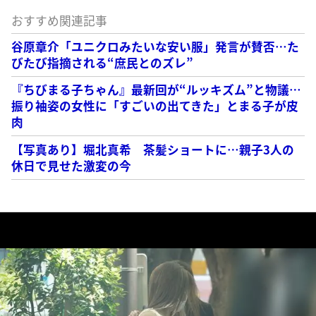
おすすめ関連記事
谷原章介「ユニクロみたいな安い服」発言が賛否…た
びたび指摘される“庶民とのズレ”
『ちびまる子ちゃん』最新回が“ルッキズム”と物議…
振り袖姿の女性に「すごいの出てきた」とまる子が皮
肉
【写真あり】堀北真希 茶髪ショートに…親子3人の
休日で見せた激変の今