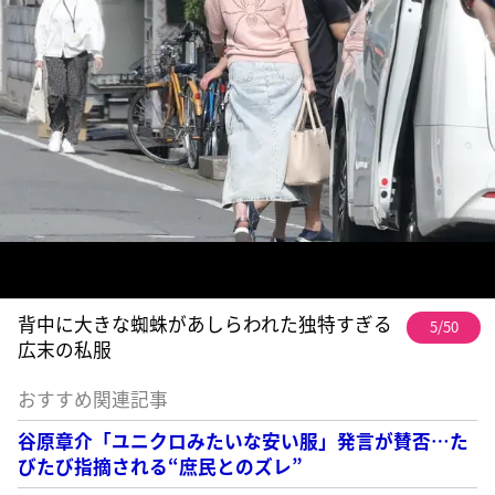
背中に大きな蜘蛛があしらわれた独特すぎる
5/50
広末の私服
おすすめ関連記事
谷原章介「ユニクロみたいな安い服」発言が賛否…た
びたび指摘される“庶民とのズレ”