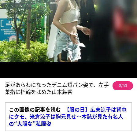
足があらわになったデニム短パン姿で、左手
8/50
薬指に指輪をはめた山本舞香
この画像の記事を読む
【服の日】広末涼子は背中
にクモ、米倉涼子は胸元見せ…本誌が見た有名人
の“大胆な”私服姿