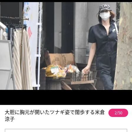
大胆に胸元が開いたツナギ姿で闊歩する米倉
2/50
涼子