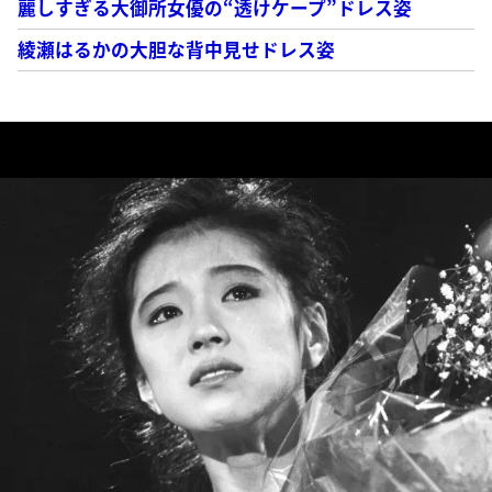
麗しすぎる大御所女優の“透けケープ”ドレス姿
綾瀬はるかの大胆な背中見せドレス姿