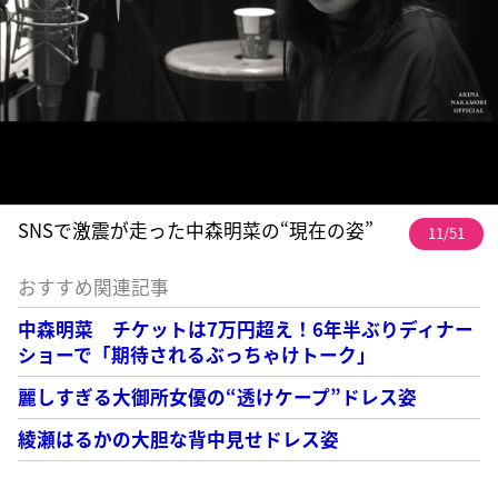
SNSで激震が走った中森明菜の“現在の姿”
11/51
おすすめ関連記事
中森明菜 チケットは7万円超え！6年半ぶりディナー
ショーで「期待されるぶっちゃけトーク」
麗しすぎる大御所女優の“透けケープ”ドレス姿
綾瀬はるかの大胆な背中見せドレス姿