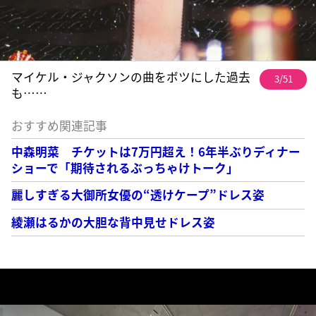
マイケル・ジャクソンの曲をボツにした過去
3/51
も……
おすすめ関連記事
中森明菜 チケットは7万円超え！6年半ぶりディナー
ショーで「期待されるぶっちゃけトーク」
麗しすぎる大御所女優の“透けケープ”ドレス姿
綾瀬はるかの大胆な背中見せドレス姿