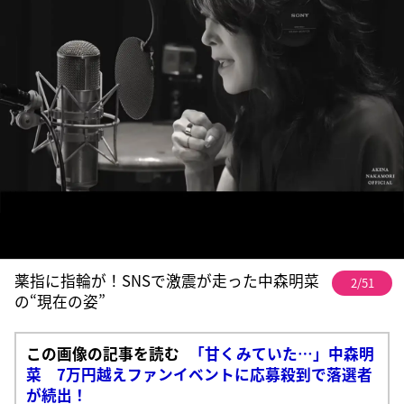
薬指に指輪が！SNSで激震が走った中森明菜
2/51
の“現在の姿”
この画像の記事を読む
「甘くみていた…」中森明
菜 7万円越えファンイベントに応募殺到で落選者
が続出！