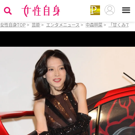
女性自身TOP
>
芸能
>
エンタメニュース
>
中森明菜
>
「甘くみてい