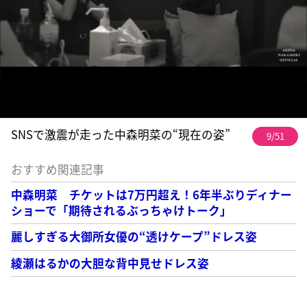
SNSで激震が走った中森明菜の“現在の姿”
9/51
おすすめ関連記事
中森明菜 チケットは7万円超え！6年半ぶりディナー
ショーで「期待されるぶっちゃけトーク」
麗しすぎる大御所女優の“透けケープ”ドレス姿
綾瀬はるかの大胆な背中見せドレス姿