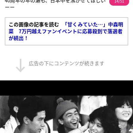
40周年の年の瀬も、日本中を沸かせてほしい
14/51
ーー
この画像の記事を読む
「甘くみていた…」中森明
菜 7万円越えファンイベントに応募殺到で落選者
が続出！
広告の下にコンテンツが続きます