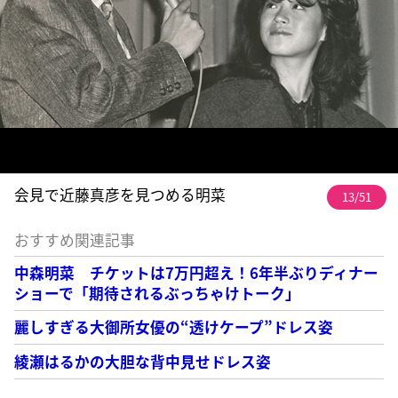
会見で近藤真彦を見つめる明菜
13/51
おすすめ関連記事
中森明菜 チケットは7万円超え！6年半ぶりディナー
ショーで「期待されるぶっちゃけトーク」
麗しすぎる大御所女優の“透けケープ”ドレス姿
綾瀬はるかの大胆な背中見せドレス姿