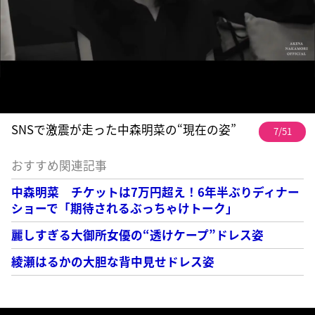
SNSで激震が走った中森明菜の“現在の姿”
7/51
おすすめ関連記事
中森明菜 チケットは7万円超え！6年半ぶりディナー
ショーで「期待されるぶっちゃけトーク」
麗しすぎる大御所女優の“透けケープ”ドレス姿
綾瀬はるかの大胆な背中見せドレス姿