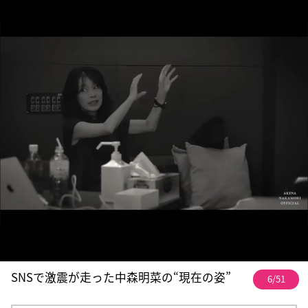
SNSで激震が走った中森明菜の“現在の姿”
6/51