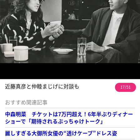
近藤真彦と仲睦まじげに対談も
17/51
おすすめ関連記事
中森明菜 チケットは7万円超え！6年半ぶりディナー
ショーで「期待されるぶっちゃけトーク」
麗しすぎる大御所女優の“透けケープ”ドレス姿