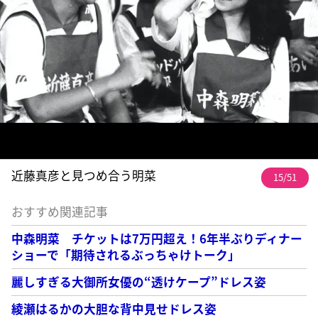
近藤真彦と見つめ合う明菜
15/51
おすすめ関連記事
中森明菜 チケットは7万円超え！6年半ぶりディナー
ショーで「期待されるぶっちゃけトーク」
麗しすぎる大御所女優の“透けケープ”ドレス姿
綾瀬はるかの大胆な背中見せドレス姿