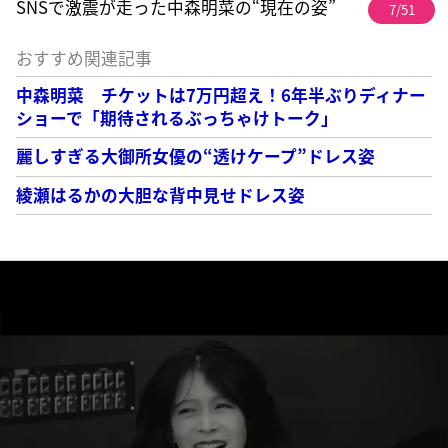
SNSで激震が走った中森明菜の“現在の姿”
7/51
おすすめ関連記事
中森明菜 チケットは7万円超え！6年半ぶりディナー
ショーで「期待されるぶっちゃけトーク」
麗しすぎる大御所女優の“透けケープ”ドレス姿
綾瀬はるかの大胆な背中見せドレス姿