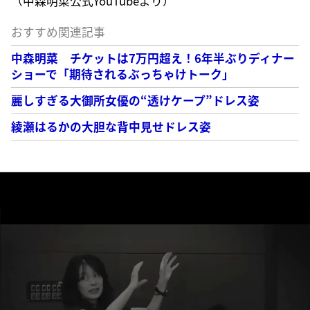
（中森明菜公式YouTubeより）
おすすめ関連記事
中森明菜 チケットは7万円超え！6年半ぶりディナー
ショーで「期待されるぶっちゃけトーク」
麗しすぎる大御所女優の“透けケープ”ドレス姿
綾瀬はるかの大胆な背中見せドレス姿