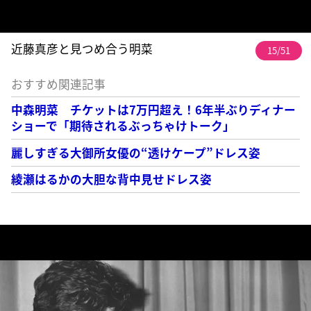
近藤真彦と見つめ合う明菜
15/51
おすすめ関連記事
中森明菜 チケットは7万円超え！6年半ぶりディナー
ショーで「期待されるぶっちゃけトーク」
麗しすぎる大御所女優の“透けケープ”ドレス姿
綾瀬はるかの大胆な背中見せドレス姿