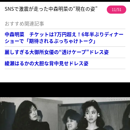
SNSで激震が走った中森明菜の“現在の姿”
11/51
おすすめ関連記事
中森明菜 チケットは7万円超え！6年半ぶりディナー
ショーで「期待されるぶっちゃけトーク」
麗しすぎる大御所女優の“透けケープ”ドレス姿
綾瀬はるかの大胆な背中見せドレス姿