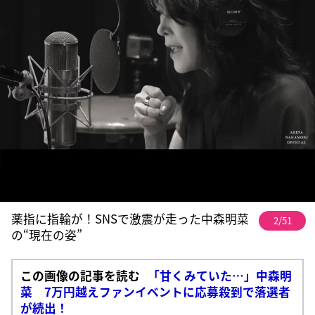
薬指に指輪が！SNSで激震が走った中森明菜
2/51
の“現在の姿”
この画像の記事を読む
「甘くみていた…」中森明
菜 7万円越えファンイベントに応募殺到で落選者
が続出！