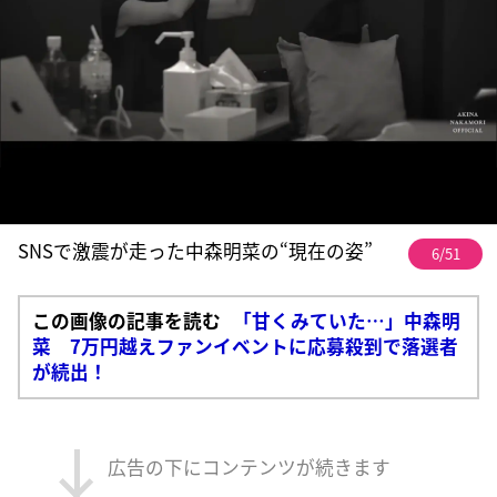
SNSで激震が走った中森明菜の“現在の姿”
6/51
この画像の記事を読む
「甘くみていた…」中森明
菜 7万円越えファンイベントに応募殺到で落選者
が続出！
広告の下にコンテンツが続きます