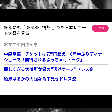
86年にも『DESIRE -情熱-』でも日本レコー
19/51
ド大賞を受賞
おすすめ関連記事
中森明菜 チケットは7万円超え！6年半ぶりディナー
ショーで「期待されるぶっちゃけトーク」
麗しすぎる大御所女優の“透けケープ”ドレス姿
綾瀬はるかの大胆な背中見せドレス姿