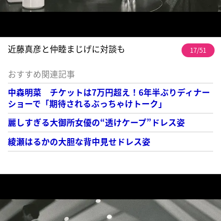
近藤真彦と仲睦まじげに対談も
17/51
おすすめ関連記事
中森明菜 チケットは7万円超え！6年半ぶりディナー
ショーで「期待されるぶっちゃけトーク」
麗しすぎる大御所女優の“透けケープ”ドレス姿
綾瀬はるかの大胆な背中見せドレス姿