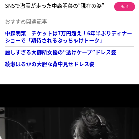
SNSで激震が走った中森明菜の“現在の姿”
9/51
おすすめ関連記事
中森明菜 チケットは7万円超え！6年半ぶりディナー
ショーで「期待されるぶっちゃけトーク」
麗しすぎる大御所女優の“透けケープ”ドレス姿
綾瀬はるかの大胆な背中見せドレス姿