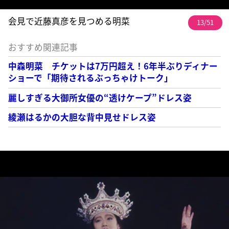
会見で近藤真彦を見つめる明菜
13/51
おすすめ関連記事
中森明菜 チケットは7万円超え！6年半ぶりディナー
ショーで「期待されるぶっちゃけトーク」
麗しすぎる大御所女優の“透けケープ”ドレス姿
綾瀬はるかの大胆な背中見せドレス姿