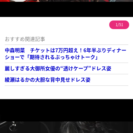
1/51
おすすめ関連記事
中森明菜 チケットは7万円超え！6年半ぶりディナー
ショーで「期待されるぶっちゃけトーク」
麗しすぎる大御所女優の“透けケープ”ドレス姿
綾瀬はるかの大胆な背中見せドレス姿