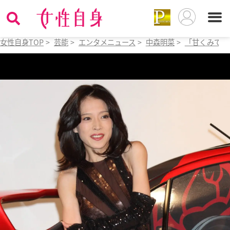
女性自身TOP
>
芸能
>
エンタメニュース
>
中森明菜
>
「甘くみてい