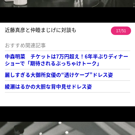
近藤真彦と仲睦まじげに対談も
17/51
おすすめ関連記事
中森明菜 チケットは7万円超え！6年半ぶりディナー
ショーで「期待されるぶっちゃけトーク」
麗しすぎる大御所女優の“透けケープ”ドレス姿
綾瀬はるかの大胆な背中見せドレス姿