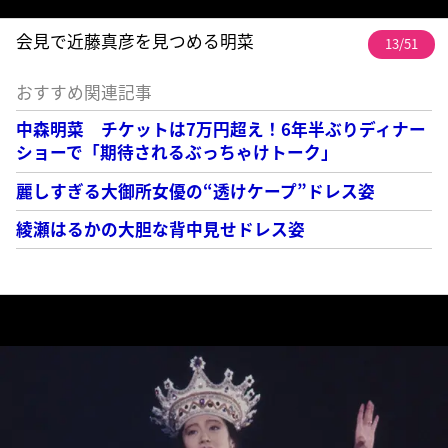
会見で近藤真彦を見つめる明菜
13/51
おすすめ関連記事
中森明菜 チケットは7万円超え！6年半ぶりディナー
ショーで「期待されるぶっちゃけトーク」
麗しすぎる大御所女優の“透けケープ”ドレス姿
綾瀬はるかの大胆な背中見せドレス姿