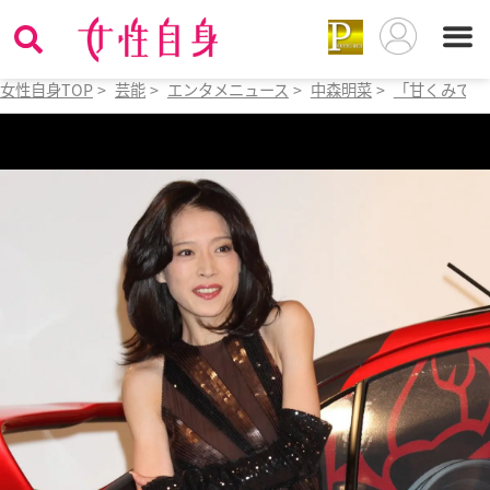
女性自身TOP
>
芸能
>
エンタメニュース
>
中森明菜
>
「甘くみてい