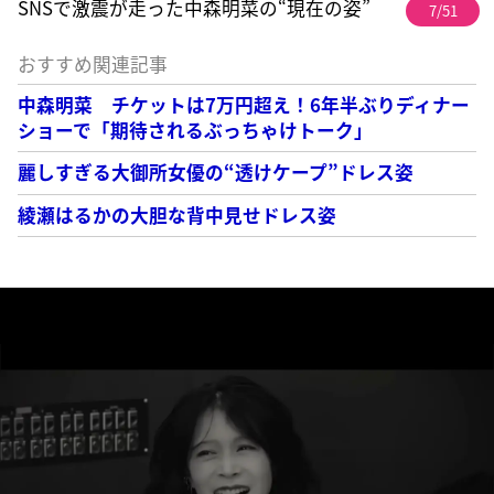
SNSで激震が走った中森明菜の“現在の姿”
7/51
おすすめ関連記事
中森明菜 チケットは7万円超え！6年半ぶりディナー
ショーで「期待されるぶっちゃけトーク」
麗しすぎる大御所女優の“透けケープ”ドレス姿
綾瀬はるかの大胆な背中見せドレス姿