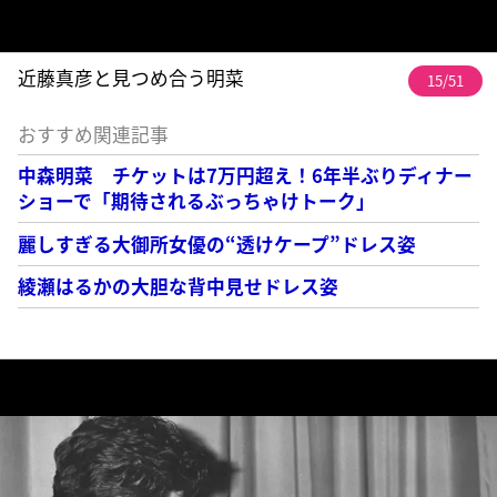
近藤真彦と見つめ合う明菜
15/51
おすすめ関連記事
中森明菜 チケットは7万円超え！6年半ぶりディナー
ショーで「期待されるぶっちゃけトーク」
麗しすぎる大御所女優の“透けケープ”ドレス姿
綾瀬はるかの大胆な背中見せドレス姿