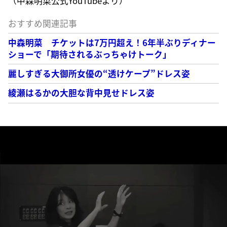
（中森明菜公式YouTubeより）
おすすめ関連記事
中森明菜 チケットは7万円超え！6年半ぶりディナー
ショーで「期待されるぶっちゃけトーク」
麗しすぎる大御所女優の“透けケープ”ドレス姿
綾瀬はるかの大胆な背中見せドレス姿