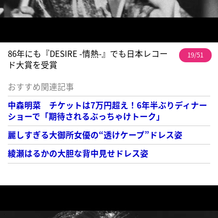
86年にも『DESIRE -情熱-』でも日本レコー
19/51
ド大賞を受賞
おすすめ関連記事
中森明菜 チケットは7万円超え！6年半ぶりディナー
ショーで「期待されるぶっちゃけトーク」
麗しすぎる大御所女優の“透けケープ”ドレス姿
綾瀬はるかの大胆な背中見せドレス姿