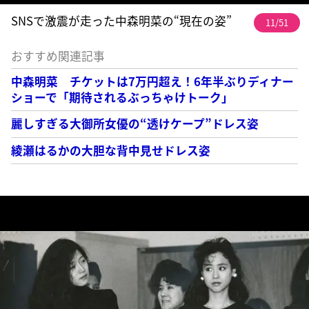
SNSで激震が走った中森明菜の“現在の姿”
11/51
おすすめ関連記事
中森明菜 チケットは7万円超え！6年半ぶりディナー
ショーで「期待されるぶっちゃけトーク」
麗しすぎる大御所女優の“透けケープ”ドレス姿
綾瀬はるかの大胆な背中見せドレス姿