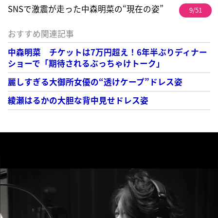
SNSで激震が走った中森明菜の“現在の姿”
9/51
おすすめ関連記事
中森明菜 チケットは7万円超え！6年半ぶりディナー
ショーで「期待されるぶっちゃけトーク」
麗しすぎる大御所女優の“透けケープ”ドレス姿
綾瀬はるかの大胆な背中見せドレス姿