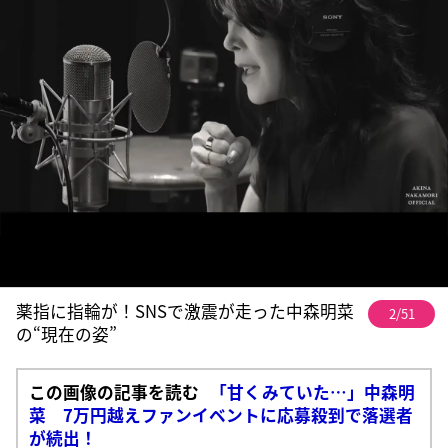
薬指に指輪が！SNSで激震が走った中森明菜
2/51
の“現在の姿”
この画像の記事を読む
「甘くみていた…」中森明
菜 7万円越えファンイベントに応募殺到で落選者
が続出！