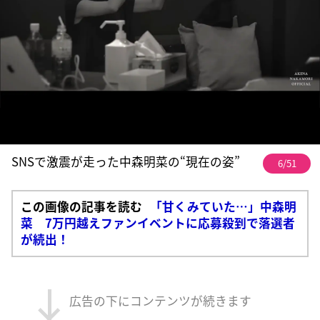
SNSで激震が走った中森明菜の“現在の姿”
6/51
この画像の記事を読む
「甘くみていた…」中森明
菜 7万円越えファンイベントに応募殺到で落選者
が続出！
広告の下にコンテンツが続きます