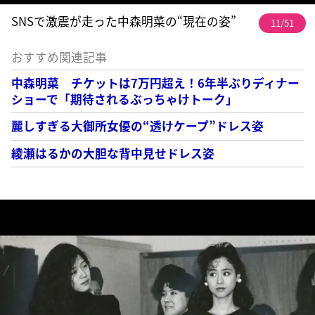
SNSで激震が走った中森明菜の“現在の姿”
11/51
おすすめ関連記事
中森明菜 チケットは7万円超え！6年半ぶりディナー
ショーで「期待されるぶっちゃけトーク」
麗しすぎる大御所女優の“透けケープ”ドレス姿
綾瀬はるかの大胆な背中見せドレス姿