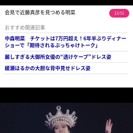
会見で近藤真彦を見つめる明菜
13/51
おすすめ関連記事
中森明菜 チケットは7万円超え！6年半ぶりディナー
ショーで「期待されるぶっちゃけトーク」
麗しすぎる大御所女優の“透けケープ”ドレス姿
綾瀬はるかの大胆な背中見せドレス姿