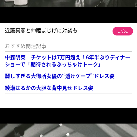
近藤真彦と仲睦まじげに対談も
17/51
おすすめ関連記事
中森明菜 チケットは7万円超え！6年半ぶりディナー
ショーで「期待されるぶっちゃけトーク」
麗しすぎる大御所女優の“透けケープ”ドレス姿
綾瀬はるかの大胆な背中見せドレス姿