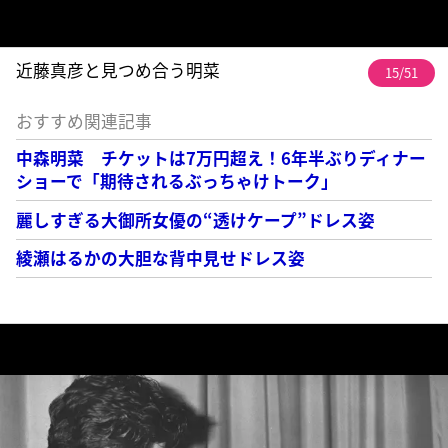
近藤真彦と見つめ合う明菜
15/51
おすすめ関連記事
中森明菜 チケットは7万円超え！6年半ぶりディナー
ショーで「期待されるぶっちゃけトーク」
麗しすぎる大御所女優の“透けケープ”ドレス姿
綾瀬はるかの大胆な背中見せドレス姿