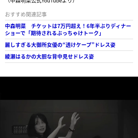
（中森明菜公式YouTubeより）
おすすめ関連記事
中森明菜 チケットは7万円超え！6年半ぶりディナー
ショーで「期待されるぶっちゃけトーク」
麗しすぎる大御所女優の“透けケープ”ドレス姿
綾瀬はるかの大胆な背中見せドレス姿