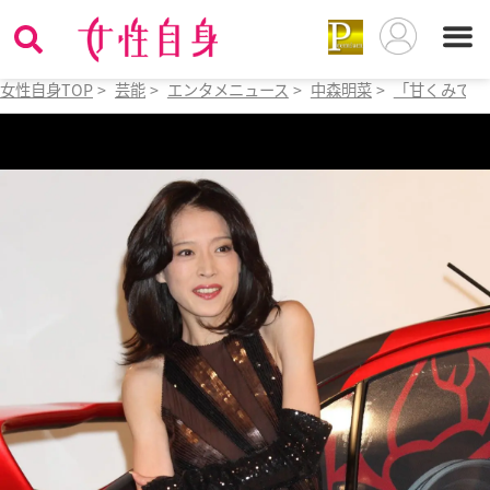
女性自身TOP
>
芸能
>
エンタメニュース
>
中森明菜
>
「甘くみてい