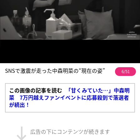
SNSで激震が走った中森明菜の“現在の姿”
6/51
この画像の記事を読む
「甘くみていた…」中森明
菜 7万円越えファンイベントに応募殺到で落選者
が続出！
広告の下にコンテンツが続きます