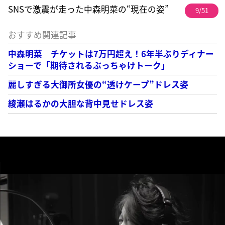
SNSで激震が走った中森明菜の“現在の姿”
9/51
おすすめ関連記事
中森明菜 チケットは7万円超え！6年半ぶりディナー
ショーで「期待されるぶっちゃけトーク」
麗しすぎる大御所女優の“透けケープ”ドレス姿
綾瀬はるかの大胆な背中見せドレス姿