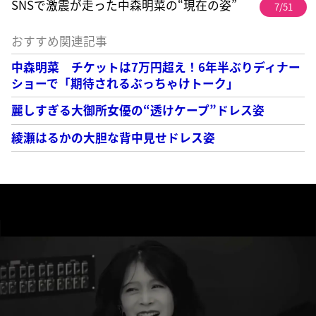
SNSで激震が走った中森明菜の“現在の姿”
7/51
おすすめ関連記事
中森明菜 チケットは7万円超え！6年半ぶりディナー
ショーで「期待されるぶっちゃけトーク」
麗しすぎる大御所女優の“透けケープ”ドレス姿
綾瀬はるかの大胆な背中見せドレス姿