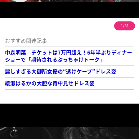
1/51
おすすめ関連記事
中森明菜 チケットは7万円超え！6年半ぶりディナー
ショーで「期待されるぶっちゃけトーク」
麗しすぎる大御所女優の“透けケープ”ドレス姿
綾瀬はるかの大胆な背中見せドレス姿