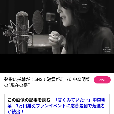
薬指に指輪が！SNSで激震が走った中森明菜
2/51
の“現在の姿”
この画像の記事を読む
「甘くみていた…」中森明
菜 7万円越えファンイベントに応募殺到で落選者
が続出！