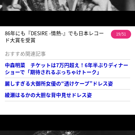
86年にも『DESIRE -情熱-』でも日本レコー
19/51
ド大賞を受賞
おすすめ関連記事
中森明菜 チケットは7万円超え！6年半ぶりディナー
ショーで「期待されるぶっちゃけトーク」
麗しすぎる大御所女優の“透けケープ”ドレス姿
綾瀬はるかの大胆な背中見せドレス姿