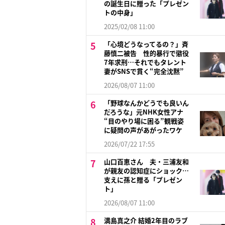
の誕生日に贈った「プレゼン
トの中身」
2025/02/08 11:00
「心境どうなってるの？」斉
藤慎二被告 性的暴行で懲役
7年求刑…それでもタレント
妻がSNSで貫く“完全沈黙”
2026/08/07 11:00
「野球なんかどうでも良いん
だろうな」元NHK女性アナ
“目のやり場に困る”観戦姿
に疑問の声があがったワケ
2026/07/22 17:55
山口百恵さん 夫・三浦友和
が親友の認知症にショック…
支えに孫と贈る「プレゼン
ト」
2026/08/07 11:00
満島真之介 結婚2年目のラブ