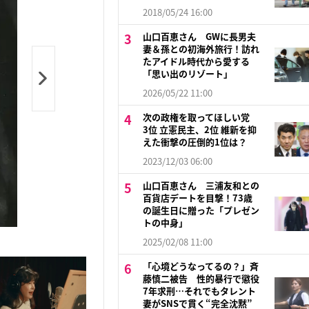
2018/05/24 16:00
山口百恵さん GWに長男夫
妻＆孫との初海外旅行！訪れ
たアイドル時代から愛する
「思い出のリゾート」
2026/05/22 11:00
次の政権を取ってほしい党
3位 立憲民主、2位 維新を抑
えた衝撃の圧倒的1位は？
2023/12/03 06:00
山口百恵さん 三浦友和との
百貨店デートを目撃！73歳
の誕生日に贈った「プレゼン
トの中身」
2025/02/08 11:00
「心境どうなってるの？」斉
藤慎二被告 性的暴行で懲役
7年求刑…それでもタレント
妻がSNSで貫く“完全沈黙”