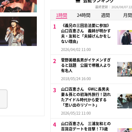
芸能ランキング
最終更新：2026/08/07 22
1時間
24時間
週間
月間
《義兄の三回忌法要に参加》
山口百恵さん 義姉が明かす
夫・友和と「夫婦げんかをし
ない理由」
2026/04/02 11:00
菅野美穂長男がイケメンすぎ
ると話題 公園で堺雅人より
有名人
2018/05/24 16:00
山口百恵さん GWに長男夫
妻＆孫との初海外旅行！訪れ
たアイドル時代から愛する
「思い出のリゾート」
2026/05/22 11:00
山口百恵さん 三浦友和との
百貨店デートを目撃！73歳