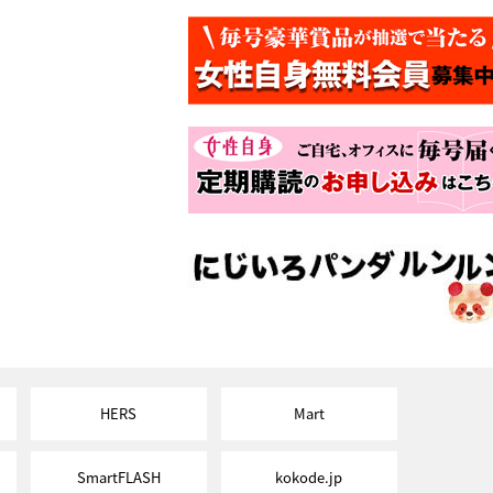
HERS
Mart
SmartFLASH
kokode.jp