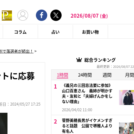
2026/08/07
(金)
コラム
占い
お買い物
到で落選者が続出！
>
総合ランキング
最終更新：2026/08/07 22
ントに応募
1時間
24時間
週間
月間
《義兄の三回忌法要に参加》
山口百恵さん 義姉が明かす
夫・友和と「夫婦げんかをし
ない理由」
：2024/05/27 17:25
2026/04/02 11:00
菅野美穂長男がイケメンすぎ
ると話題 公園で堺雅人より
有名人