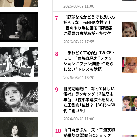
2026/08/07 11:00
「野球なんかどうでも良いん
だろうな」元NHK女性アナ
“目のやり場に困る”観戦姿
に疑問の声があがったワケ
2026/07/22 17:55
「きわどくて心配」TWICE・
モモ “両脇丸見え”ファッ
ションにファン沸騰…“だら
しない”ドレスも話題
2026/06/04 16:20
自民党総裁に「なってほしい
候補」ランキング！3位高市
早苗、2位小泉進次郎を抑え
た圧倒的1位は？【30代〜60
代に聞いた】
2024/09/26 11:00
山口百恵さん 夫・三浦友和
が親友の認知症にショック…