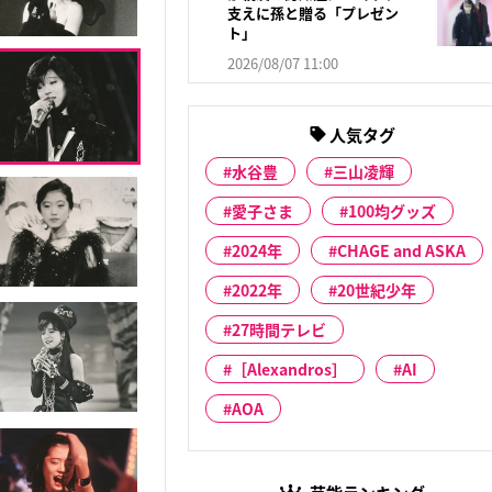
支えに孫と贈る「プレゼン
ト」
2026/08/07 11:00
人気タグ
水谷豊
三山凌輝
愛子さま
100均グッズ
2024年
CHAGE and ASKA
2022年
20世紀少年
27時間テレビ
［Alexandros］
AI
AOA