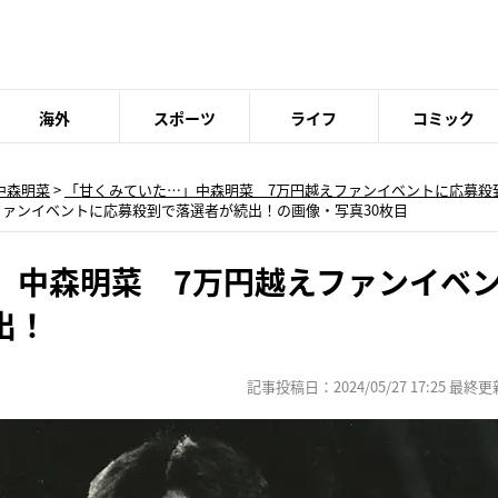
海外
スポーツ
ライフ
コミック
中森明菜
>
「甘くみていた…」中森明菜 7万円越えファンイベントに応募殺
ファンイベントに応募殺到で落選者が続出！の画像・写真30枚目
」中森明菜 7万円越えファンイベ
出！
記事投稿日：2024/05/27 17:25 最終更新日