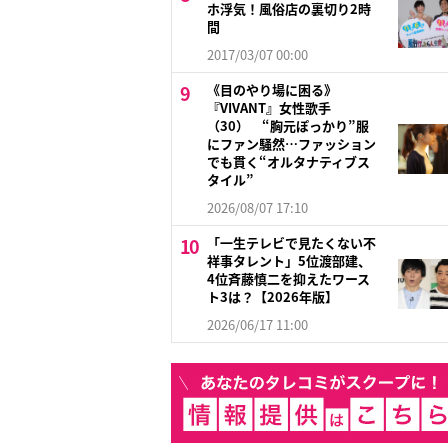
ホ浮気！風俗店の裏切り2時
間
2017/03/07 00:00
《目のやり場に困る》
『VIVANT』女性歌手
（30） “胸元ぽっかり”服
にファン騒然…ファッション
でも貫く“オルタナティブス
タイル”
2026/08/07 17:10
「一生テレビで見たくない不
祥事タレント」5位渡部建、
4位斉藤慎二を抑えたワース
ト3は？【2026年版】
2026/06/17 11:00