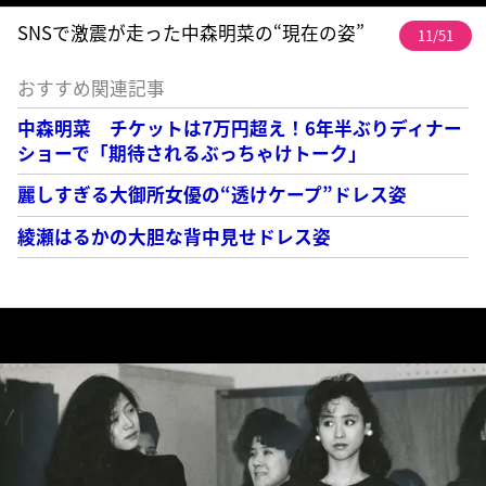
SNSで激震が走った中森明菜の“現在の姿”
11/51
おすすめ関連記事
中森明菜 チケットは7万円超え！6年半ぶりディナー
ショーで「期待されるぶっちゃけトーク」
麗しすぎる大御所女優の“透けケープ”ドレス姿
綾瀬はるかの大胆な背中見せドレス姿