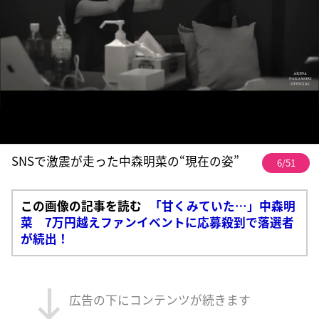
SNSで激震が走った中森明菜の“現在の姿”
6/51
この画像の記事を読む
「甘くみていた…」中森明
菜 7万円越えファンイベントに応募殺到で落選者
が続出！
広告の下にコンテンツが続きます