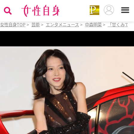
女性自身TOP
>
芸能
>
エンタメニュース
>
中森明菜
>
「甘くみてい