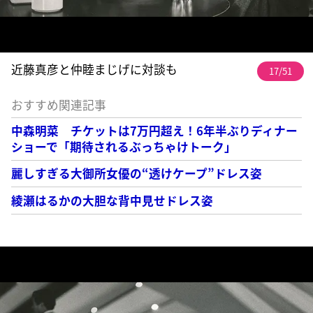
近藤真彦と仲睦まじげに対談も
17/51
おすすめ関連記事
中森明菜 チケットは7万円超え！6年半ぶりディナー
ショーで「期待されるぶっちゃけトーク」
麗しすぎる大御所女優の“透けケープ”ドレス姿
綾瀬はるかの大胆な背中見せドレス姿