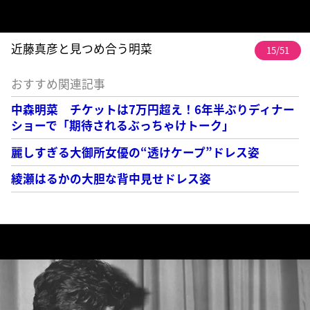
近藤真彦と見つめ合う明菜
15/51
おすすめ関連記事
中森明菜 チケットは7万円超え！6年半ぶりディナー
ショーで「期待されるぶっちゃけトーク」
麗しすぎる大御所女優の“透けケープ”ドレス姿
綾瀬はるかの大胆な背中見せドレス姿