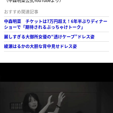
（中森明菜公式YouTubeより）
おすすめ関連記事
中森明菜 チケットは7万円超え！6年半ぶりディナー
ショーで「期待されるぶっちゃけトーク」
麗しすぎる大御所女優の“透けケープ”ドレス姿
綾瀬はるかの大胆な背中見せドレス姿