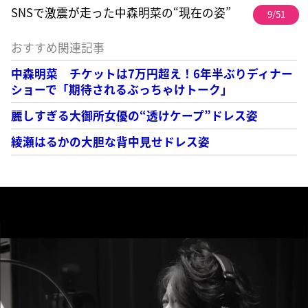
SNSで激震が走った中森明菜の“現在の姿”
9/51
おすすめ関連記事
中森明菜 チケットは7万円超え！6年半ぶりディナー
ショーで「期待されるぶっちゃけトーク」
麗しすぎる大御所女優の“透けケープ”ドレス姿
綾瀬はるかの大胆な背中見せドレス姿