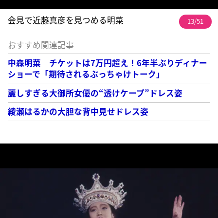
会見で近藤真彦を見つめる明菜
13/51
おすすめ関連記事
中森明菜 チケットは7万円超え！6年半ぶりディナー
ショーで「期待されるぶっちゃけトーク」
麗しすぎる大御所女優の“透けケープ”ドレス姿
綾瀬はるかの大胆な背中見せドレス姿