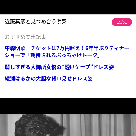
近藤真彦と見つめ合う明菜
15/51
おすすめ関連記事
中森明菜 チケットは7万円超え！6年半ぶりディナー
ショーで「期待されるぶっちゃけトーク」
麗しすぎる大御所女優の“透けケープ”ドレス姿
綾瀬はるかの大胆な背中見せドレス姿