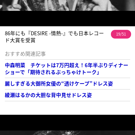
86年にも『DESIRE -情熱-』でも日本レコー
19/51
ド大賞を受賞
おすすめ関連記事
中森明菜 チケットは7万円超え！6年半ぶりディナー
ショーで「期待されるぶっちゃけトーク」
麗しすぎる大御所女優の“透けケープ”ドレス姿
綾瀬はるかの大胆な背中見せドレス姿