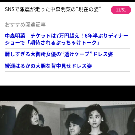
SNSで激震が走った中森明菜の“現在の姿”
11/51
おすすめ関連記事
中森明菜 チケットは7万円超え！6年半ぶりディナー
ショーで「期待されるぶっちゃけトーク」
麗しすぎる大御所女優の“透けケープ”ドレス姿
綾瀬はるかの大胆な背中見せドレス姿