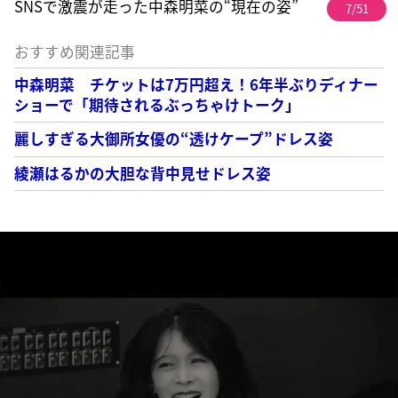
SNSで激震が走った中森明菜の“現在の姿”
7/51
おすすめ関連記事
中森明菜 チケットは7万円超え！6年半ぶりディナー
ショーで「期待されるぶっちゃけトーク」
麗しすぎる大御所女優の“透けケープ”ドレス姿
綾瀬はるかの大胆な背中見せドレス姿