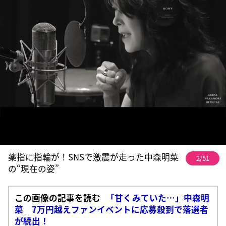
薬指に指輪が！SNSで激震が走った中森明菜
2/51
の“現在の姿”
この画像の記事を読む
「甘くみていた…」中森明
菜 7万円越えファンイベントに応募殺到で落選者
が続出！