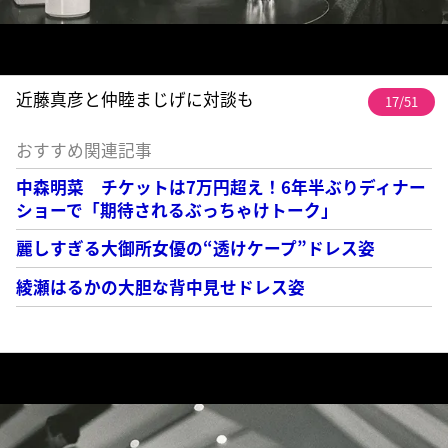
近藤真彦と仲睦まじげに対談も
17/51
おすすめ関連記事
中森明菜 チケットは7万円超え！6年半ぶりディナー
ショーで「期待されるぶっちゃけトーク」
麗しすぎる大御所女優の“透けケープ”ドレス姿
綾瀬はるかの大胆な背中見せドレス姿