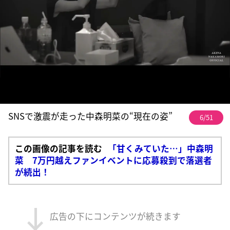
SNSで激震が走った中森明菜の“現在の姿”
6/51
この画像の記事を読む
「甘くみていた…」中森明
菜 7万円越えファンイベントに応募殺到で落選者
が続出！
広告の下にコンテンツが続きます