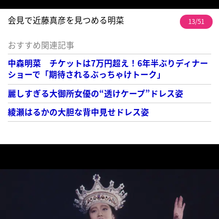
会見で近藤真彦を見つめる明菜
13/51
おすすめ関連記事
中森明菜 チケットは7万円超え！6年半ぶりディナー
ショーで「期待されるぶっちゃけトーク」
麗しすぎる大御所女優の“透けケープ”ドレス姿
綾瀬はるかの大胆な背中見せドレス姿