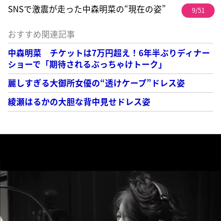
SNSで激震が走った中森明菜の“現在の姿”
9/51
おすすめ関連記事
中森明菜 チケットは7万円超え！6年半ぶりディナー
ショーで「期待されるぶっちゃけトーク」
麗しすぎる大御所女優の“透けケープ”ドレス姿
綾瀬はるかの大胆な背中見せドレス姿