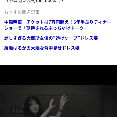
（中森明菜公式YouTubeより）
おすすめ関連記事
中森明菜 チケットは7万円超え！6年半ぶりディナー
ショーで「期待されるぶっちゃけトーク」
麗しすぎる大御所女優の“透けケープ”ドレス姿
綾瀬はるかの大胆な背中見せドレス姿