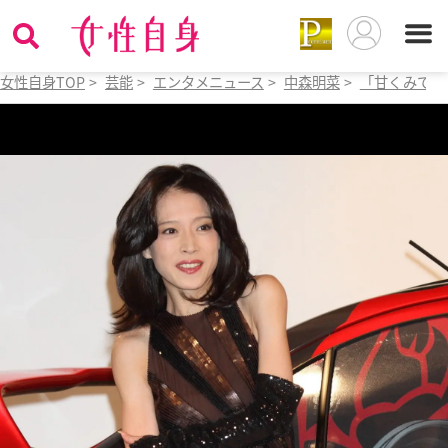
女性自身TOP
>
芸能
>
エンタメニュース
>
中森明菜
>
「甘くみてい