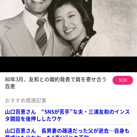
80年3月、友和との婚約発表で肩を寄せ合う
9/20
百恵
おすすめ関連記事
山口百恵さん “SNSが苦手”な夫・三浦友和のインス
タ開設を後押ししたワケ
山口百恵さん 長男妻の疎遠だった父が逝去…自身も