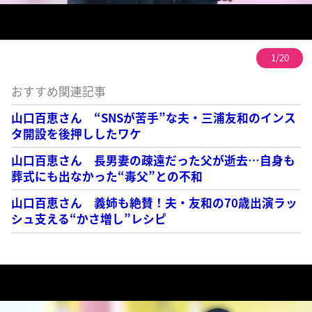
1/20
おすすめ関連記事
山口百恵さん “SNSが苦手”な夫・三浦友和のインス
タ開設を後押ししたワケ
山口百恵さん 長男妻の疎遠だった父が逝去…自身も
葬式にも出なかった“毒父”との不和
山口百恵さん 義姉も絶賛！夫・友和の70歳出演ラッ
シュ支える“かさ増し”レシピ