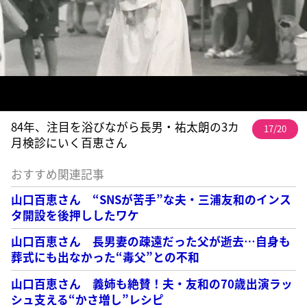
84年、注目を浴びながら長男・祐太朗の3カ
17/20
月検診にいく百恵さん
おすすめ関連記事
山口百恵さん “SNSが苦手”な夫・三浦友和のインス
タ開設を後押ししたワケ
山口百恵さん 長男妻の疎遠だった父が逝去…自身も
葬式にも出なかった“毒父”との不和
山口百恵さん 義姉も絶賛！夫・友和の70歳出演ラッ
シュ支える“かさ増し”レシピ