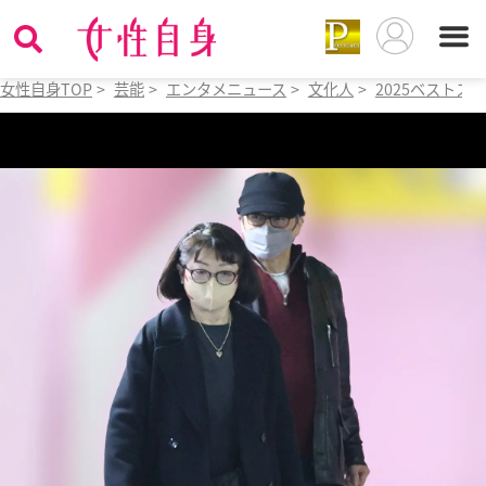
女性自身TOP
>
芸能
>
エンタメニュース
>
文化人
>
2025ベストス