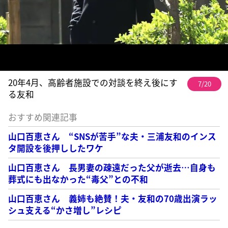
20年4月、高齢者施設での対談を終え後にす
7/20
る友和
おすすめ関連記事
山口百恵さん “SNSが苦手”な夫・三浦友和のインス
タ開設を後押ししたワケ
山口百恵さん 長男妻の疎遠だった父が逝去…自身も
葬式にも出なかった“毒父”との不和
山口百恵さん 義姉も絶賛！夫・友和の70歳出演ラッ
シュ支える“かさ増し”レシピ