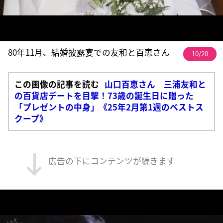
80年11月、結婚披露宴での友和と百恵さん
10/20
この画像の記事を読む
山口百恵さん 三浦友和と
の百貨店デートを目撃！73歳の誕生日に贈った
「プレゼントの中身」《25年2月第1週のベストス
クープ》
広告の下にコンテンツが続きます