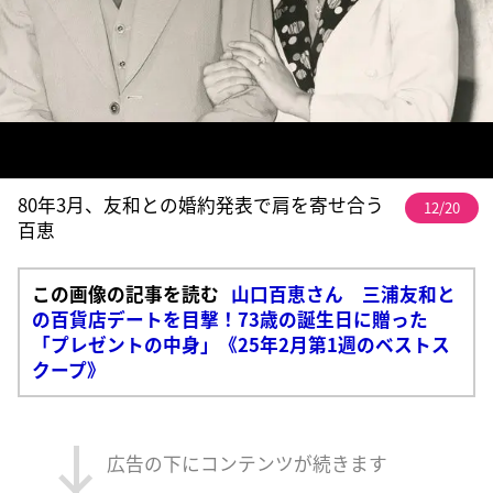
80年3月、友和との婚約発表で肩を寄せ合う
12/20
百恵
この画像の記事を読む
山口百恵さん 三浦友和と
の百貨店デートを目撃！73歳の誕生日に贈った
「プレゼントの中身」《25年2月第1週のベストス
クープ》
広告の下にコンテンツが続きます