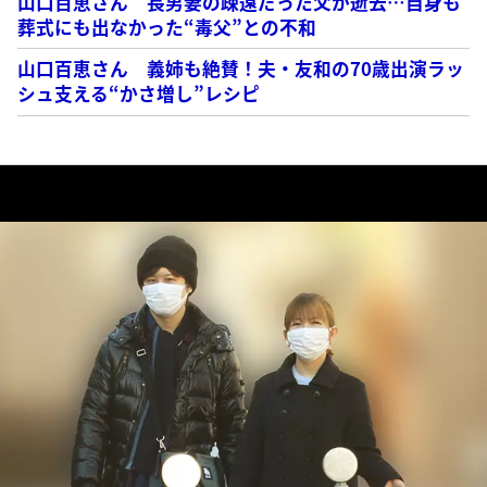
山口百恵さん 長男妻の疎遠だった父が逝去…自身も
葬式にも出なかった“毒父”との不和
山口百恵さん 義姉も絶賛！夫・友和の70歳出演ラッ
シュ支える“かさ増し”レシピ