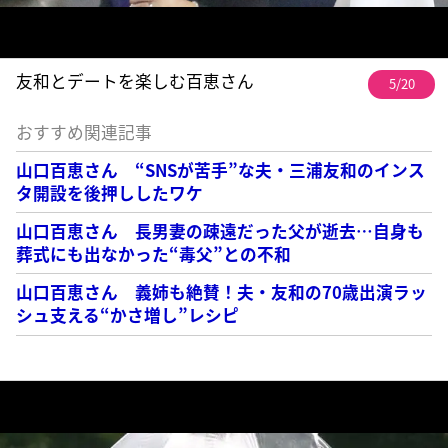
友和とデートを楽しむ百恵さん
5/20
おすすめ関連記事
山口百恵さん “SNSが苦手”な夫・三浦友和のインス
タ開設を後押ししたワケ
山口百恵さん 長男妻の疎遠だった父が逝去…自身も
葬式にも出なかった“毒父”との不和
山口百恵さん 義姉も絶賛！夫・友和の70歳出演ラッ
シュ支える“かさ増し”レシピ