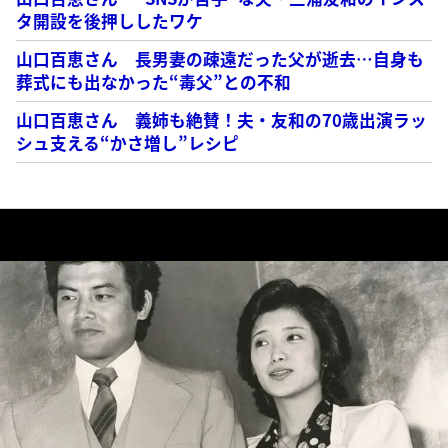
タ開設を後押ししたワケ
山口百恵さん 長男妻の疎遠だった父が逝去…自身も
葬式にも出なかった“毒父”との不和
山口百恵さん 義姉も絶賛！夫・友和の70歳出演ラッ
シュ支える“かさ増し”レシピ