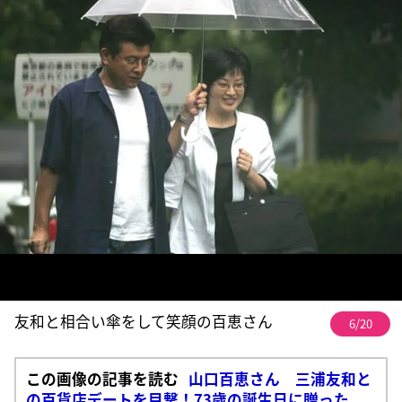
友和と相合い傘をして笑顔の百恵さん
6/20
この画像の記事を読む
山口百恵さん 三浦友和と
の百貨店デートを目撃！73歳の誕生日に贈った