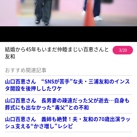
結婚から45年もいまだ仲睦まじい百恵さんと
3/20
友和
おすすめ関連記事
山口百恵さん “SNSが苦手”な夫・三浦友和のインス
タ開設を後押ししたワケ
山口百恵さん 長男妻の疎遠だった父が逝去…自身も
葬式にも出なかった“毒父”との不和
山口百恵さん 義姉も絶賛！夫・友和の70歳出演ラッ
シュ支える“かさ増し”レシピ