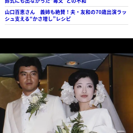
葬式にも出なかった“毒父”との不和
山口百恵さん 義姉も絶賛！夫・友和の70歳出演ラッ
シュ支える“かさ増し”レシピ