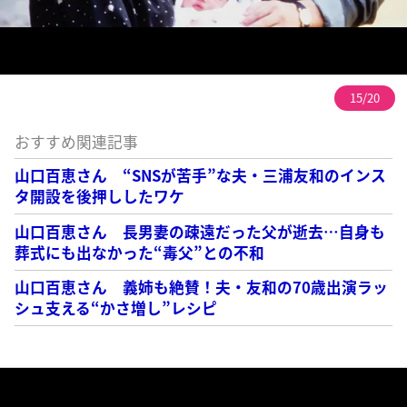
15/20
おすすめ関連記事
山口百恵さん “SNSが苦手”な夫・三浦友和のインス
タ開設を後押ししたワケ
山口百恵さん 長男妻の疎遠だった父が逝去…自身も
葬式にも出なかった“毒父”との不和
山口百恵さん 義姉も絶賛！夫・友和の70歳出演ラッ
シュ支える“かさ増し”レシピ