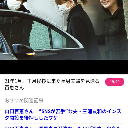
21年1月、正月挨拶に来た長男夫婦を見送る
19/20
百恵さん
おすすめ関連記事
山口百恵さん “SNSが苦手”な夫・三浦友和のインス
タ開設を後押ししたワケ