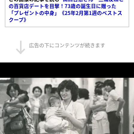
の百貨店デートを目撃！73歳の誕生日に贈った
「プレゼントの中身」《25年2月第1週のベストス
クープ》
広告の下にコンテンツが続きます