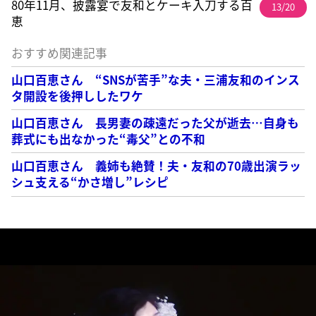
80年11月、披露宴で友和とケーキ入刀する百
13/20
恵
おすすめ関連記事
山口百恵さん “SNSが苦手”な夫・三浦友和のインス
タ開設を後押ししたワケ
山口百恵さん 長男妻の疎遠だった父が逝去…自身も
葬式にも出なかった“毒父”との不和
山口百恵さん 義姉も絶賛！夫・友和の70歳出演ラッ
シュ支える“かさ増し”レシピ