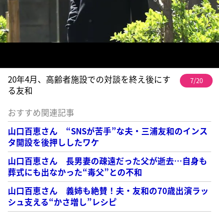
20年4月、高齢者施設での対談を終え後にす
7/20
る友和
おすすめ関連記事
山口百恵さん “SNSが苦手”な夫・三浦友和のインス
タ開設を後押ししたワケ
山口百恵さん 長男妻の疎遠だった父が逝去…自身も
葬式にも出なかった“毒父”との不和
山口百恵さん 義姉も絶賛！夫・友和の70歳出演ラッ
シュ支える“かさ増し”レシピ