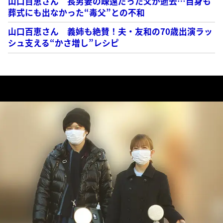
山口百恵さん 長男妻の疎遠だった父が逝去…自身も
葬式にも出なかった“毒父”との不和
山口百恵さん 義姉も絶賛！夫・友和の70歳出演ラッ
シュ支える“かさ増し”レシピ