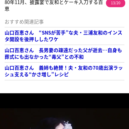
80年11月、披露宴で友和とケーキ入刀する百
13/20
恵
おすすめ関連記事
山口百恵さん “SNSが苦手”な夫・三浦友和のインス
タ開設を後押ししたワケ
山口百恵さん 長男妻の疎遠だった父が逝去…自身も
葬式にも出なかった“毒父”との不和
山口百恵さん 義姉も絶賛！夫・友和の70歳出演ラッ
シュ支える“かさ増し”レシピ