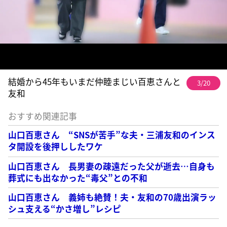
結婚から45年もいまだ仲睦まじい百恵さんと
3/20
友和
おすすめ関連記事
山口百恵さん “SNSが苦手”な夫・三浦友和のインス
タ開設を後押ししたワケ
山口百恵さん 長男妻の疎遠だった父が逝去…自身も
葬式にも出なかった“毒父”との不和
山口百恵さん 義姉も絶賛！夫・友和の70歳出演ラッ
シュ支える“かさ増し”レシピ