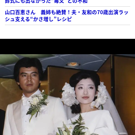
葬式にも出なかった“毒父”との不和
山口百恵さん 義姉も絶賛！夫・友和の70歳出演ラッ
シュ支える“かさ増し”レシピ