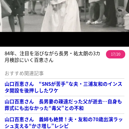
84年、注目を浴びながら長男・祐太朗の3カ
17/20
月検診にいく百恵さん
おすすめ関連記事
山口百恵さん “SNSが苦手”な夫・三浦友和のインス
タ開設を後押ししたワケ
山口百恵さん 長男妻の疎遠だった父が逝去…自身も
葬式にも出なかった“毒父”との不和
山口百恵さん 義姉も絶賛！夫・友和の70歳出演ラッ
シュ支える“かさ増し”レシピ