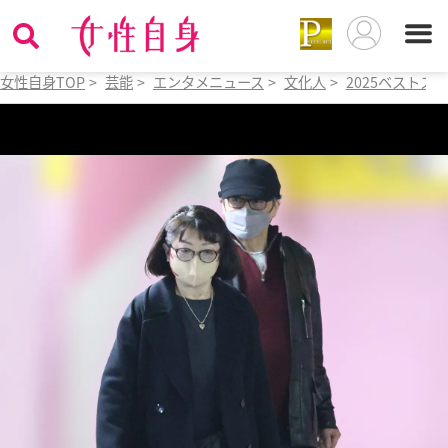
女性自身TOP
>
芸能
>
エンタメニュース
>
文化人
>
2025ベストス