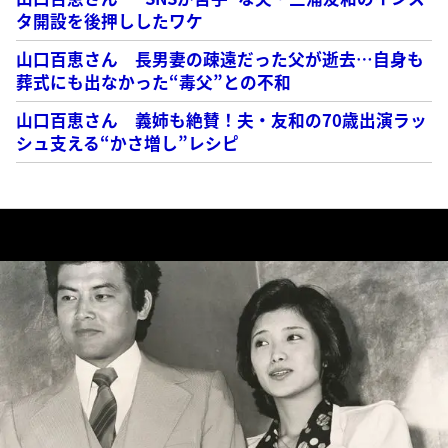
タ開設を後押ししたワケ
山口百恵さん 長男妻の疎遠だった父が逝去…自身も
葬式にも出なかった“毒父”との不和
山口百恵さん 義姉も絶賛！夫・友和の70歳出演ラッ
シュ支える“かさ増し”レシピ