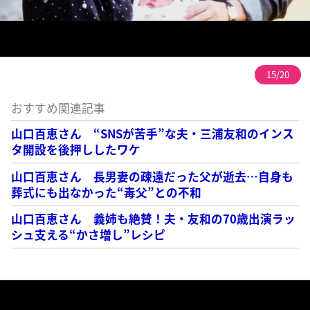
15/20
おすすめ関連記事
山口百恵さん “SNSが苦手”な夫・三浦友和のインス
タ開設を後押ししたワケ
山口百恵さん 長男妻の疎遠だった父が逝去…自身も
葬式にも出なかった“毒父”との不和
山口百恵さん 義姉も絶賛！夫・友和の70歳出演ラッ
シュ支える“かさ増し”レシピ