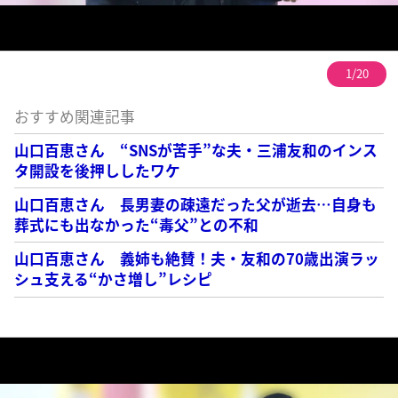
1/20
おすすめ関連記事
山口百恵さん “SNSが苦手”な夫・三浦友和のインス
タ開設を後押ししたワケ
山口百恵さん 長男妻の疎遠だった父が逝去…自身も
葬式にも出なかった“毒父”との不和
山口百恵さん 義姉も絶賛！夫・友和の70歳出演ラッ
シュ支える“かさ増し”レシピ