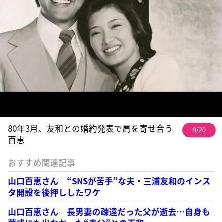
80年3月、友和との婚約発表で肩を寄せ合う
9/20
百恵
おすすめ関連記事
山口百恵さん “SNSが苦手”な夫・三浦友和のインス
タ開設を後押ししたワケ
山口百恵さん 長男妻の疎遠だった父が逝去…自身も