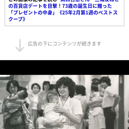
の百貨店デートを目撃！73歳の誕生日に贈った
「プレゼントの中身」《25年2月第1週のベストス
クープ》
広告の下にコンテンツが続きます