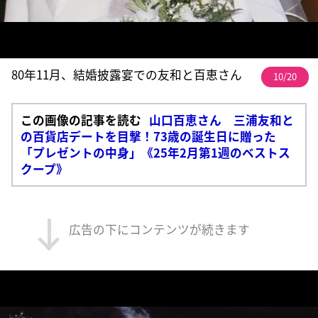
80年11月、結婚披露宴での友和と百恵さん
10/20
この画像の記事を読む
山口百恵さん 三浦友和と
の百貨店デートを目撃！73歳の誕生日に贈った
「プレゼントの中身」《25年2月第1週のベストス
クープ》
広告の下にコンテンツが続きます