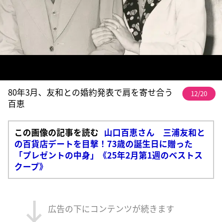
80年3月、友和との婚約発表で肩を寄せ合う
12/20
百恵
この画像の記事を読む
山口百恵さん 三浦友和と
の百貨店デートを目撃！73歳の誕生日に贈った
「プレゼントの中身」《25年2月第1週のベストス
クープ》
広告の下にコンテンツが続きます