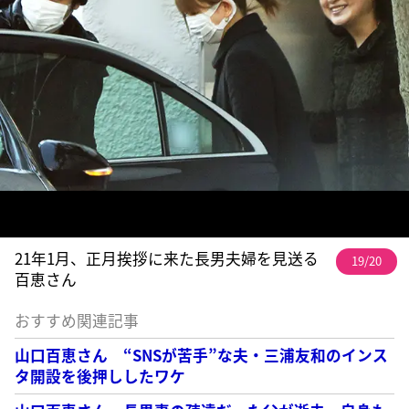
21年1月、正月挨拶に来た長男夫婦を見送る
19/20
百恵さん
おすすめ関連記事
山口百恵さん “SNSが苦手”な夫・三浦友和のインス
タ開設を後押ししたワケ