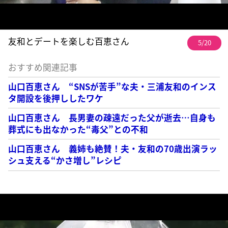
友和とデートを楽しむ百恵さん
5/20
おすすめ関連記事
山口百恵さん “SNSが苦手”な夫・三浦友和のインス
タ開設を後押ししたワケ
山口百恵さん 長男妻の疎遠だった父が逝去…自身も
葬式にも出なかった“毒父”との不和
山口百恵さん 義姉も絶賛！夫・友和の70歳出演ラッ
シュ支える“かさ増し”レシピ