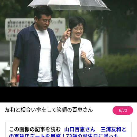
友和と相合い傘をして笑顔の百恵さん
6/20
この画像の記事を読む
山口百恵さん 三浦友和と
の百貨店デートを目撃！73歳の誕生日に贈った