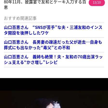
80年11月、披露宴で友和とケーキ入刀する百
13/20
恵
おすすめ関連記事
山口百恵さん “SNSが苦手”な夫・三浦友和のインス
タ開設を後押ししたワケ
山口百恵さん 長男妻の疎遠だった父が逝去…自身も
葬式にも出なかった“毒父”との不和
山口百恵さん 義姉も絶賛！夫・友和の70歳出演ラッ
シュ支える“かさ増し”レシピ