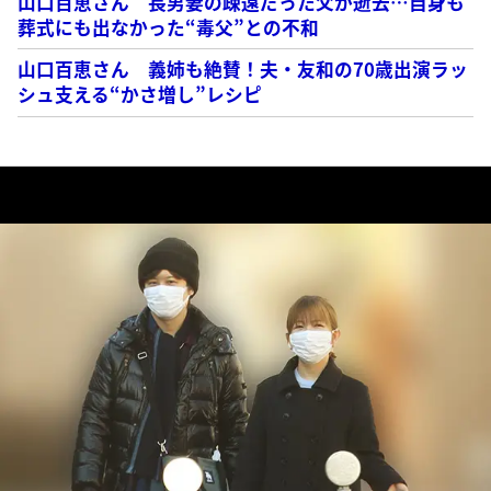
山口百恵さん 長男妻の疎遠だった父が逝去…自身も
葬式にも出なかった“毒父”との不和
山口百恵さん 義姉も絶賛！夫・友和の70歳出演ラッ
シュ支える“かさ増し”レシピ