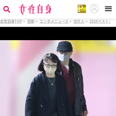
女性自身TOP
>
芸能
>
エンタメニュース
>
文化人
>
2025ベストス