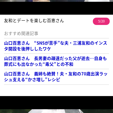
友和とデートを楽しむ百恵さん
5/20
おすすめ関連記事
山口百恵さん “SNSが苦手”な夫・三浦友和のインス
タ開設を後押ししたワケ
山口百恵さん 長男妻の疎遠だった父が逝去…自身も
葬式にも出なかった“毒父”との不和
山口百恵さん 義姉も絶賛！夫・友和の70歳出演ラッ
シュ支える“かさ増し”レシピ