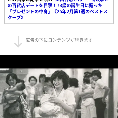
の百貨店デートを目撃！73歳の誕生日に贈った
「プレゼントの中身」《25年2月第1週のベストス
クープ》
広告の下にコンテンツが続きます