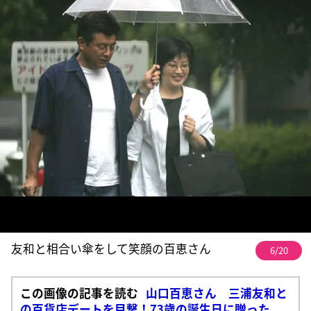
友和と相合い傘をして笑顔の百恵さん
6/20
この画像の記事を読む
山口百恵さん 三浦友和と
の百貨店デートを目撃！73歳の誕生日に贈った