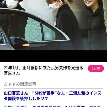
21年1月、正月挨拶に来た長男夫婦を見送る
19/20
百恵さん
おすすめ関連記事
山口百恵さん “SNSが苦手”な夫・三浦友和のインス
タ開設を後押ししたワケ