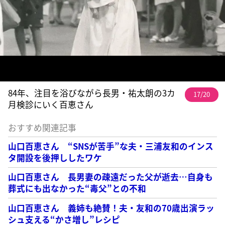
84年、注目を浴びながら長男・祐太朗の3カ
17/20
月検診にいく百恵さん
おすすめ関連記事
山口百恵さん “SNSが苦手”な夫・三浦友和のインス
タ開設を後押ししたワケ
山口百恵さん 長男妻の疎遠だった父が逝去…自身も
葬式にも出なかった“毒父”との不和
山口百恵さん 義姉も絶賛！夫・友和の70歳出演ラッ
シュ支える“かさ増し”レシピ