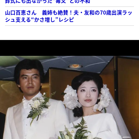
葬式にも出なかった“毒父”との不和
山口百恵さん 義姉も絶賛！夫・友和の70歳出演ラッ
シュ支える“かさ増し”レシピ