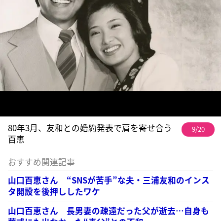
80年3月、友和との婚約発表で肩を寄せ合う
9/20
百恵
おすすめ関連記事
山口百恵さん “SNSが苦手”な夫・三浦友和のインス
タ開設を後押ししたワケ
山口百恵さん 長男妻の疎遠だった父が逝去…自身も