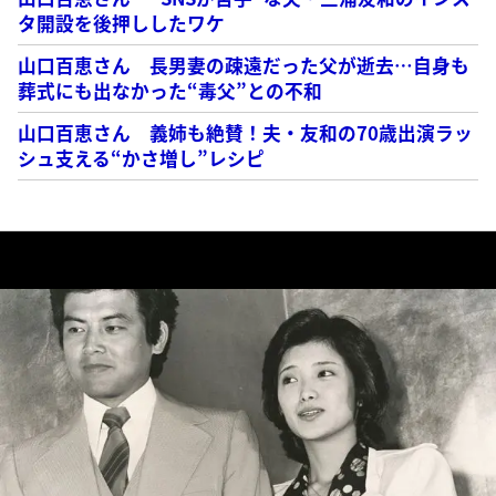
タ開設を後押ししたワケ
山口百恵さん 長男妻の疎遠だった父が逝去…自身も
葬式にも出なかった“毒父”との不和
山口百恵さん 義姉も絶賛！夫・友和の70歳出演ラッ
シュ支える“かさ増し”レシピ