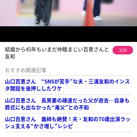
結婚から45年もいまだ仲睦まじい百恵さんと
3/20
友和
おすすめ関連記事
山口百恵さん “SNSが苦手”な夫・三浦友和のインス
タ開設を後押ししたワケ
山口百恵さん 長男妻の疎遠だった父が逝去…自身も
葬式にも出なかった“毒父”との不和
山口百恵さん 義姉も絶賛！夫・友和の70歳出演ラッ
シュ支える“かさ増し”レシピ