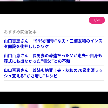
1/20
おすすめ関連記事
山口百恵さん “SNSが苦手”な夫・三浦友和のインス
タ開設を後押ししたワケ
山口百恵さん 長男妻の疎遠だった父が逝去…自身も
葬式にも出なかった“毒父”との不和
山口百恵さん 義姉も絶賛！夫・友和の70歳出演ラッ
シュ支える“かさ増し”レシピ