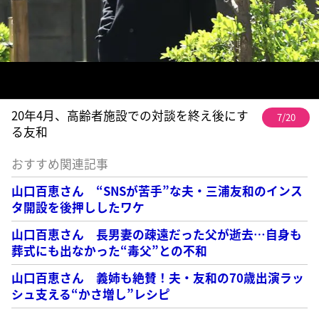
20年4月、高齢者施設での対談を終え後にす
7/20
る友和
おすすめ関連記事
山口百恵さん “SNSが苦手”な夫・三浦友和のインス
タ開設を後押ししたワケ
山口百恵さん 長男妻の疎遠だった父が逝去…自身も
葬式にも出なかった“毒父”との不和
山口百恵さん 義姉も絶賛！夫・友和の70歳出演ラッ
シュ支える“かさ増し”レシピ