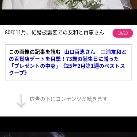
80年11月、結婚披露宴での友和と百恵さん
10/20
この画像の記事を読む
山口百恵さん 三浦友和と
の百貨店デートを目撃！73歳の誕生日に贈った
「プレゼントの中身」《25年2月第1週のベストス
クープ》
広告の下にコンテンツが続きます