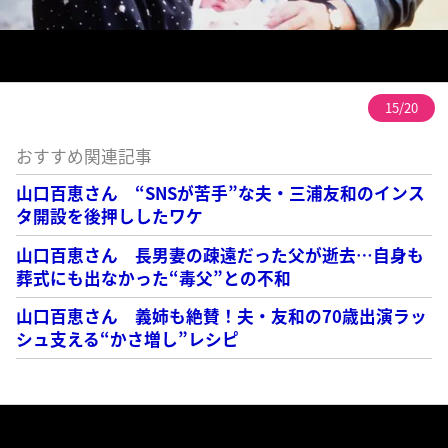
15/20
おすすめ関連記事
山口百恵さん “SNSが苦手”な夫・三浦友和のインス
タ開設を後押ししたワケ
山口百恵さん 長男妻の疎遠だった父が逝去…自身も
葬式にも出なかった“毒父”との不和
山口百恵さん 義姉も絶賛！夫・友和の70歳出演ラッ
シュ支える“かさ増し”レシピ