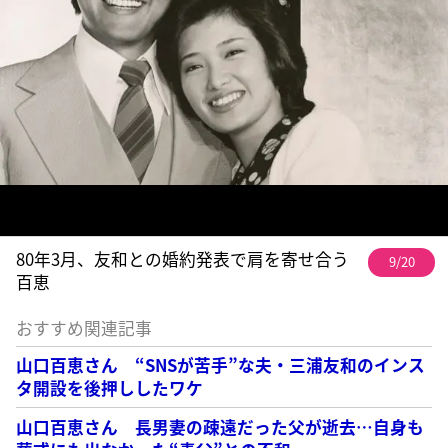
80年3月、友和との婚約発表で肩を寄せ合う
9/20
百恵
おすすめ関連記事
山口百恵さん “SNSが苦手”な夫・三浦友和のインス
タ開設を後押ししたワケ
山口百恵さん 長男妻の疎遠だった父が逝去…自身も