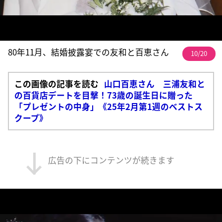
80年11月、結婚披露宴での友和と百恵さん
10/20
この画像の記事を読む
山口百恵さん 三浦友和と
の百貨店デートを目撃！73歳の誕生日に贈った
「プレゼントの中身」《25年2月第1週のベストス
クープ》
広告の下にコンテンツが続きます