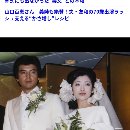
葬式にも出なかった“毒父”との不和
山口百恵さん 義姉も絶賛！夫・友和の70歳出演ラッ
シュ支える“かさ増し”レシピ