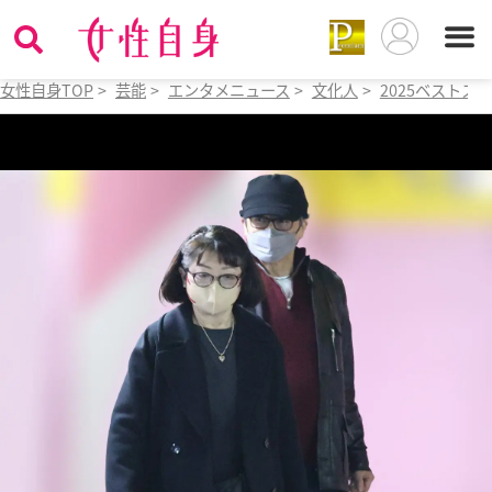
女性自身TOP
>
芸能
>
エンタメニュース
>
文化人
>
2025ベストス