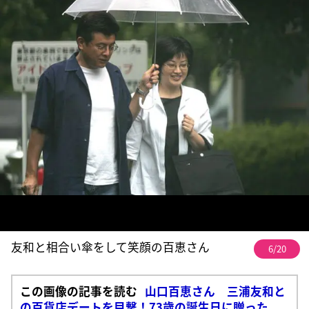
友和と相合い傘をして笑顔の百恵さん
6/20
この画像の記事を読む
山口百恵さん 三浦友和と
の百貨店デートを目撃！73歳の誕生日に贈った