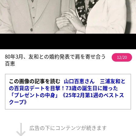
80年3月、友和との婚約発表で肩を寄せ合う
12/20
百恵
この画像の記事を読む
山口百恵さん 三浦友和と
の百貨店デートを目撃！73歳の誕生日に贈った
「プレゼントの中身」《25年2月第1週のベストス
クープ》
広告の下にコンテンツが続きます