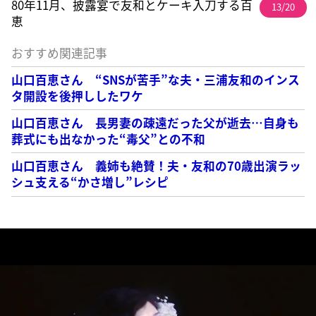
80年11月、披露宴で友和とケーキ入刀する百
13/20
恵
おすすめ関連記事
山口百恵さん “SNSが苦手”な夫・三浦友和のインス
タ開設を後押ししたワケ
山口百恵さん 長男妻の疎遠だった父が逝去…自身も
葬式にも出なかった“毒父”との不和
山口百恵さん 義姉も絶賛！夫・友和の70歳出演ラッ
シュ支える“かさ増し”レシピ