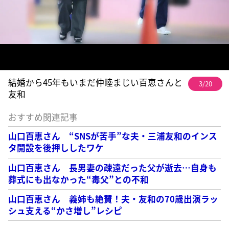
結婚から45年もいまだ仲睦まじい百恵さんと
3/20
友和
おすすめ関連記事
山口百恵さん “SNSが苦手”な夫・三浦友和のインス
タ開設を後押ししたワケ
山口百恵さん 長男妻の疎遠だった父が逝去…自身も
葬式にも出なかった“毒父”との不和
山口百恵さん 義姉も絶賛！夫・友和の70歳出演ラッ
シュ支える“かさ増し”レシピ