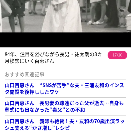
84年、注目を浴びながら長男・祐太朗の3カ
17/20
月検診にいく百恵さん
おすすめ関連記事
山口百恵さん “SNSが苦手”な夫・三浦友和のインス
タ開設を後押ししたワケ
山口百恵さん 長男妻の疎遠だった父が逝去…自身も
葬式にも出なかった“毒父”との不和
山口百恵さん 義姉も絶賛！夫・友和の70歳出演ラッ
シュ支える“かさ増し”レシピ