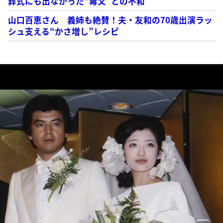
葬式にも出なかった“毒父”との不和
山口百恵さん 義姉も絶賛！夫・友和の70歳出演ラッ
シュ支える“かさ増し”レシピ