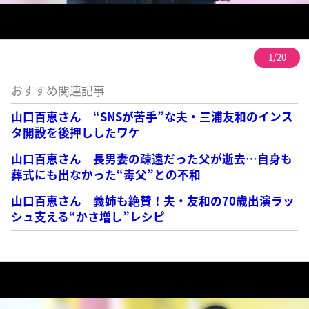
1/20
おすすめ関連記事
山口百恵さん “SNSが苦手”な夫・三浦友和のインス
タ開設を後押ししたワケ
山口百恵さん 長男妻の疎遠だった父が逝去…自身も
葬式にも出なかった“毒父”との不和
山口百恵さん 義姉も絶賛！夫・友和の70歳出演ラッ
シュ支える“かさ増し”レシピ