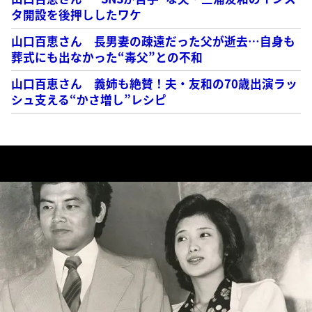
タ開設を後押ししたワケ
山口百恵さん 長男妻の疎遠だった父が逝去…自身も
葬式にも出なかった“毒父”との不和
山口百恵さん 義姉も絶賛！夫・友和の70歳出演ラッ
シュ支える“かさ増し”レシピ