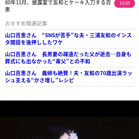
80年11月、披露宴で友和とケーキ入刀する百
13/20
恵
おすすめ関連記事
山口百恵さん “SNSが苦手”な夫・三浦友和のインス
タ開設を後押ししたワケ
山口百恵さん 長男妻の疎遠だった父が逝去…自身も
葬式にも出なかった“毒父”との不和
山口百恵さん 義姉も絶賛！夫・友和の70歳出演ラッ
シュ支える“かさ増し”レシピ