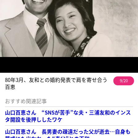
80年3月、友和との婚約発表で肩を寄せ合う
9/20
百恵
おすすめ関連記事
山口百恵さん “SNSが苦手”な夫・三浦友和のインス
タ開設を後押ししたワケ
山口百恵さん 長男妻の疎遠だった父が逝去…自身も