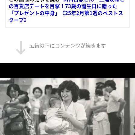
の百貨店デートを目撃！73歳の誕生日に贈った
「プレゼントの中身」《25年2月第1週のベストス
クープ》
広告の下にコンテンツが続きます