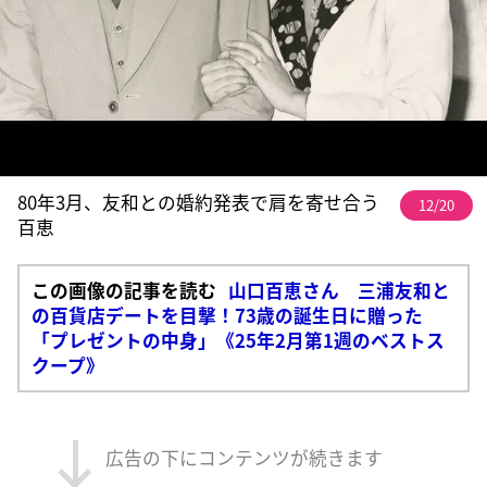
80年3月、友和との婚約発表で肩を寄せ合う
12/20
百恵
この画像の記事を読む
山口百恵さん 三浦友和と
の百貨店デートを目撃！73歳の誕生日に贈った
「プレゼントの中身」《25年2月第1週のベストス
クープ》
広告の下にコンテンツが続きます