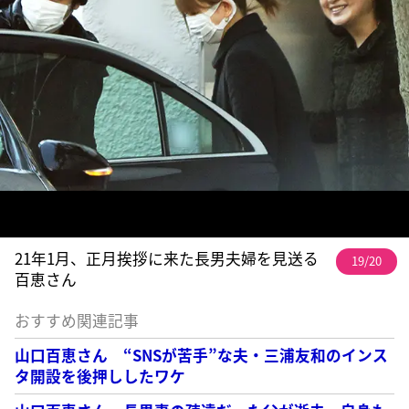
21年1月、正月挨拶に来た長男夫婦を見送る
19/20
百恵さん
おすすめ関連記事
山口百恵さん “SNSが苦手”な夫・三浦友和のインス
タ開設を後押ししたワケ