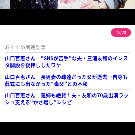
15/20
おすすめ関連記事
山口百恵さん “SNSが苦手”な夫・三浦友和のインス
タ開設を後押ししたワケ
山口百恵さん 長男妻の疎遠だった父が逝去…自身も
葬式にも出なかった“毒父”との不和
山口百恵さん 義姉も絶賛！夫・友和の70歳出演ラッ
シュ支える“かさ増し”レシピ