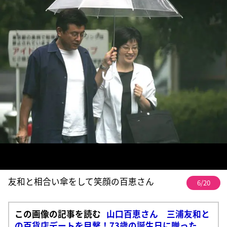
友和と相合い傘をして笑顔の百恵さん
6/20
この画像の記事を読む
山口百恵さん 三浦友和と
の百貨店デートを目撃！73歳の誕生日に贈った