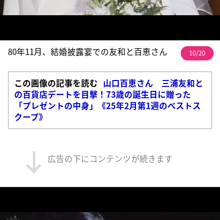
80年11月、結婚披露宴での友和と百恵さん
10/20
この画像の記事を読む
山口百恵さん 三浦友和と
の百貨店デートを目撃！73歳の誕生日に贈った
「プレゼントの中身」《25年2月第1週のベストス
クープ》
広告の下にコンテンツが続きます