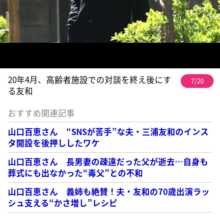
20年4月、高齢者施設での対談を終え後にす
7/20
る友和
おすすめ関連記事
山口百恵さん “SNSが苦手”な夫・三浦友和のインス
タ開設を後押ししたワケ
山口百恵さん 長男妻の疎遠だった父が逝去…自身も
葬式にも出なかった“毒父”との不和
山口百恵さん 義姉も絶賛！夫・友和の70歳出演ラッ
シュ支える“かさ増し”レシピ