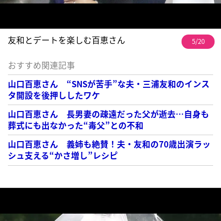
友和とデートを楽しむ百恵さん
5/20
おすすめ関連記事
山口百恵さん “SNSが苦手”な夫・三浦友和のインス
タ開設を後押ししたワケ
山口百恵さん 長男妻の疎遠だった父が逝去…自身も
葬式にも出なかった“毒父”との不和
山口百恵さん 義姉も絶賛！夫・友和の70歳出演ラッ
シュ支える“かさ増し”レシピ