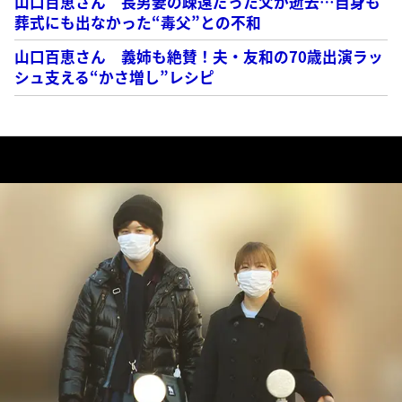
山口百恵さん 長男妻の疎遠だった父が逝去…自身も
葬式にも出なかった“毒父”との不和
山口百恵さん 義姉も絶賛！夫・友和の70歳出演ラッ
シュ支える“かさ増し”レシピ