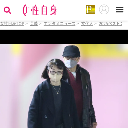
女性自身TOP
>
芸能
>
エンタメニュース
>
文化人
>
2025ベストス