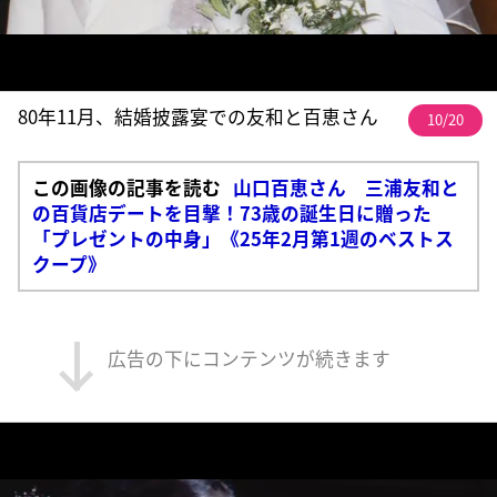
80年11月、結婚披露宴での友和と百恵さん
10/20
この画像の記事を読む
山口百恵さん 三浦友和と
の百貨店デートを目撃！73歳の誕生日に贈った
「プレゼントの中身」《25年2月第1週のベストス
クープ》
広告の下にコンテンツが続きます