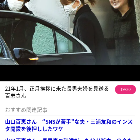
21年1月、正月挨拶に来た長男夫婦を見送る
19/20
百恵さん
おすすめ関連記事
山口百恵さん “SNSが苦手”な夫・三浦友和のインス
タ開設を後押ししたワケ