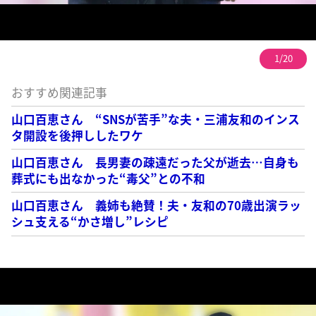
1/20
おすすめ関連記事
山口百恵さん “SNSが苦手”な夫・三浦友和のインス
タ開設を後押ししたワケ
山口百恵さん 長男妻の疎遠だった父が逝去…自身も
葬式にも出なかった“毒父”との不和
山口百恵さん 義姉も絶賛！夫・友和の70歳出演ラッ
シュ支える“かさ増し”レシピ