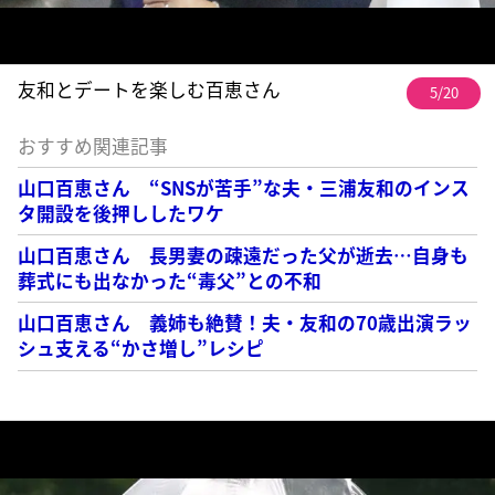
友和とデートを楽しむ百恵さん
5/20
おすすめ関連記事
山口百恵さん “SNSが苦手”な夫・三浦友和のインス
タ開設を後押ししたワケ
山口百恵さん 長男妻の疎遠だった父が逝去…自身も
葬式にも出なかった“毒父”との不和
山口百恵さん 義姉も絶賛！夫・友和の70歳出演ラッ
シュ支える“かさ増し”レシピ