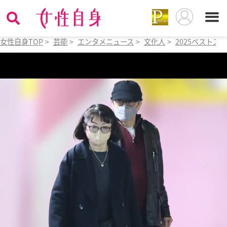
女性自身TOP
>
芸能
>
エンタメニュース
>
文化人
>
2025ベストス