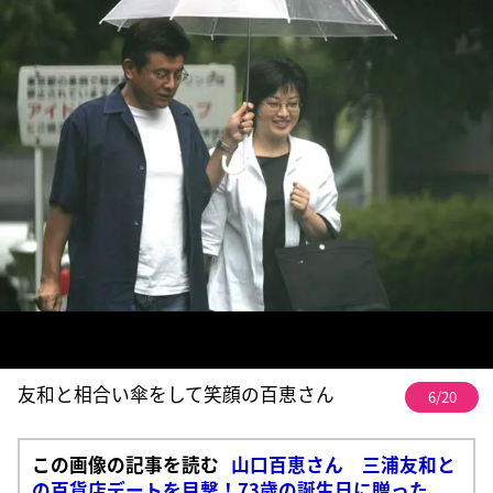
友和と相合い傘をして笑顔の百恵さん
6/20
この画像の記事を読む
山口百恵さん 三浦友和と
の百貨店デートを目撃！73歳の誕生日に贈った