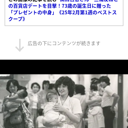
の百貨店デートを目撃！73歳の誕生日に贈った
「プレゼントの中身」《25年2月第1週のベストス
クープ》
広告の下にコンテンツが続きます