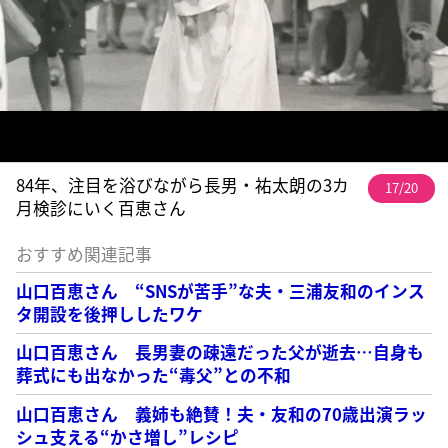
84年、注目を浴びながら長男・祐太朗の3カ
17/20
月検診にいく百恵さん
おすすめ関連記事
山口百恵さん “SNSが苦手”な夫・三浦友和のインス
タ開設を後押ししたワケ
山口百恵さん 長男妻の疎遠だった父が逝去…自身も
葬式にも出なかった“毒父”との不和
山口百恵さん 義姉も絶賛！夫・友和の70歳出演ラッ
シュ支える“かさ増し”レシピ