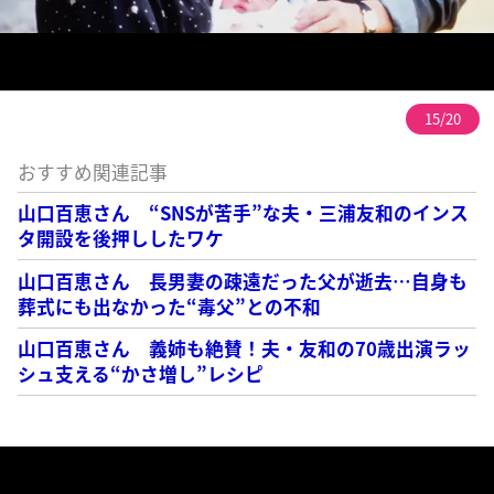
15/20
おすすめ関連記事
山口百恵さん “SNSが苦手”な夫・三浦友和のインス
タ開設を後押ししたワケ
山口百恵さん 長男妻の疎遠だった父が逝去…自身も
葬式にも出なかった“毒父”との不和
山口百恵さん 義姉も絶賛！夫・友和の70歳出演ラッ
シュ支える“かさ増し”レシピ