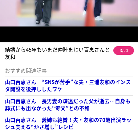
結婚から45年もいまだ仲睦まじい百恵さんと
3/20
友和
おすすめ関連記事
山口百恵さん “SNSが苦手”な夫・三浦友和のインス
タ開設を後押ししたワケ
山口百恵さん 長男妻の疎遠だった父が逝去…自身も
葬式にも出なかった“毒父”との不和
山口百恵さん 義姉も絶賛！夫・友和の70歳出演ラッ
シュ支える“かさ増し”レシピ