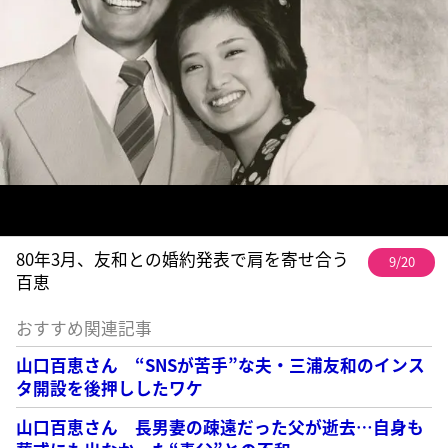
80年3月、友和との婚約発表で肩を寄せ合う
9/20
百恵
おすすめ関連記事
山口百恵さん “SNSが苦手”な夫・三浦友和のインス
タ開設を後押ししたワケ
山口百恵さん 長男妻の疎遠だった父が逝去…自身も