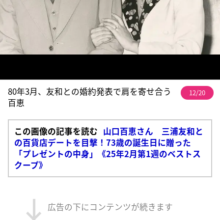
80年3月、友和との婚約発表で肩を寄せ合う
12/20
百恵
この画像の記事を読む
山口百恵さん 三浦友和と
の百貨店デートを目撃！73歳の誕生日に贈った
「プレゼントの中身」《25年2月第1週のベストス
クープ》
広告の下にコンテンツが続きます