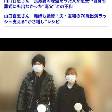
山口百恵さん 長男妻の疎遠だった父が逝去…自身も
葬式にも出なかった“毒父”との不和
山口百恵さん 義姉も絶賛！夫・友和の70歳出演ラッ
シュ支える“かさ増し”レシピ