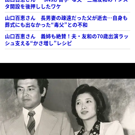
タ開設を後押ししたワケ
山口百恵さん 長男妻の疎遠だった父が逝去…自身も
葬式にも出なかった“毒父”との不和
山口百恵さん 義姉も絶賛！夫・友和の70歳出演ラッ
シュ支える“かさ増し”レシピ