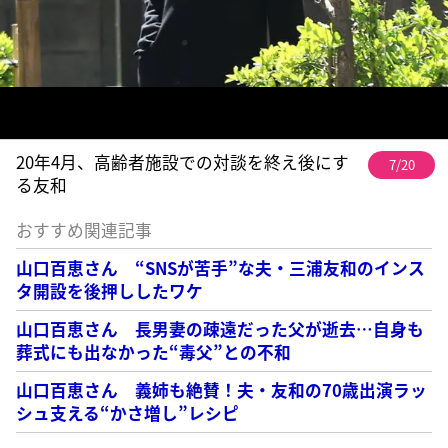
20年4月、高齢者施設での対談を終え後にす
7/20
る友和
おすすめ関連記事
山口百恵さん “SNSが苦手”な夫・三浦友和のインス
タ開設を後押ししたワケ
山口百恵さん 長男妻の疎遠だった父が逝去…自身も
葬式にも出なかった“毒父”との不和
山口百恵さん 義姉も絶賛！夫・友和の70歳出演ラッ
シュ支える“かさ増し”レシピ