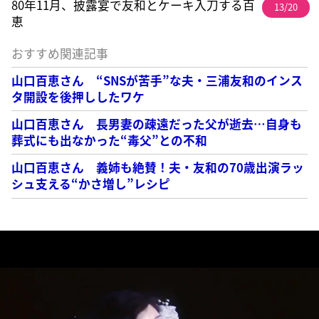
80年11月、披露宴で友和とケーキ入刀する百
13/20
恵
おすすめ関連記事
山口百恵さん “SNSが苦手”な夫・三浦友和のインス
タ開設を後押ししたワケ
山口百恵さん 長男妻の疎遠だった父が逝去…自身も
葬式にも出なかった“毒父”との不和
山口百恵さん 義姉も絶賛！夫・友和の70歳出演ラッ
シュ支える“かさ増し”レシピ