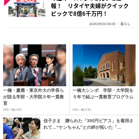
報！ リタイヤ夫婦がクイック
ピックで8億6千万円！
2024/09/01 06:00
暮らし
一橋・慶應・東京外大の学長ら
一橋大シンポ 学部・大学院を
が語る学部・大学院５年一貫教
５年で結ぶ一貫教育プログラム
育
PR(一橋大学)
PR(一橋大学)
佳子さま 贈られた「300円ピアス」を着用さ
れて…“ケンちゃん”との絆が拓いた「...