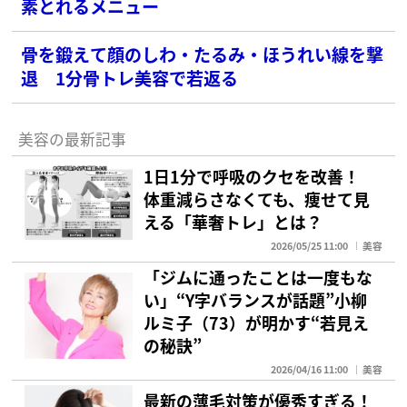
素とれるメニュー
骨を鍛えて顔のしわ・たるみ・ほうれい線を撃
退 1分骨トレ美容で若返る
美容の最新記事
1日1分で呼吸のクセを改善！
体重減らさなくても、痩せて見
える「華奢トレ」とは？
2026/05/25 11:00
美容
「ジムに通ったことは一度もな
い」“Y字バランスが話題”小柳
ルミ子（73）が明かす“若見え
の秘訣”
2026/04/16 11:00
美容
最新の薄毛対策が優秀すぎる！