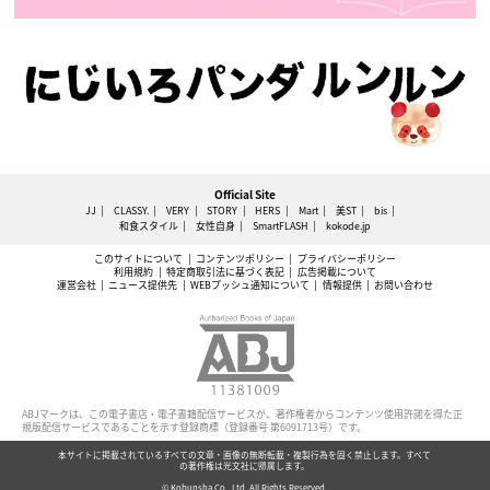
Official Site
JJ
CLASSY.
VERY
STORY
HERS
Mart
美ST
bis
和食スタイル
女性自身
SmartFLASH
kokode.jp
このサイトについて
コンテンツポリシー
プライバシーポリシー
利用規約
特定商取引法に基づく表記
広告掲載について
運営会社
ニュース提供先
WEBプッシュ通知について
情報提供
お問い合わせ
ABJマークは、この電子書店・電子書籍配信サービスが、著作権者からコンテンツ使用許諾を得た正
規版配信サービスであることを示す登録商標（登録番号 第6091713号）です。
本サイトに掲載されているすべての文章・画像の無断転載・複製行為を固く禁止します。すべて
の著作権は光文社に帰属します。
© Kobunsha Co., Ltd. All Rights Reserved.