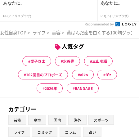
あなたに。
あなたに。
PR(アイリスプラザ)
PR(アイリスプラザ)
Recommended by
女性自身TOP
>
ライフ
>
美容
>
黄ばんだ歯を白くする100均グッズ1
人気タグ
愛子さま
水谷豊
三山凌輝
102回目のプロポーズ
aiko
B'z
2026年
BANDAGE
カテゴリー
芸能
皇室
国内
海外
スポーツ
ライフ
コミック
コラム
占い