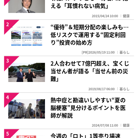
える「耳慣れない病気」
2015/04/24 10:00
健康
2
“優待”＆短期分配の楽しみも…
低リスクで運用する“固定利回
り”投資の始め方
[PR]2026/05/19 11:00
暮らし
3
2人合わせて7億円超え、宝くじ
当せん者が語る「当せん前の災
難」
2019/08/17 06:00
暮らし
4
熱中症と勘違いしやすい“夏の
脳梗塞”見分けるポイントを医
師が解説
2024/07/08 11:00
健康
5
今週の「ロト」1等売り場速