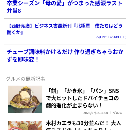
卒業シーズン「母の愛」がつまった感涙ラスト
弁当8
【西野亮廣】ビジネス書最新刊『北極星 僕たちはどう
働くか』
PR(FINCHI on GOETHE)
チューブ調味料かけるだけ 作り過ぎちゃうおか
ずを即味変！
グルメの最新記事
「餅」「かき氷」「パン」SNS
で大ヒットしたドバイチョコの
劇的進化が止まらない！
2026/07/15 11:00
グルメ
木村カエラも30分並んだ！ 大人