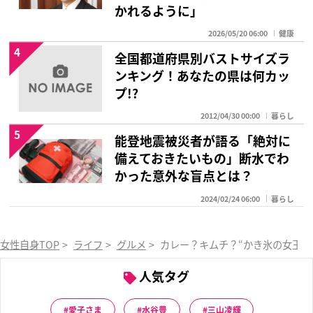
かれるように」
2026/05/20 06:00
健康
4
全国都道府県別バストサイズラ
ンキング！あなたの県は何カッ
プ!?
2012/04/30 00:00
暮らし
5
能登地震被災者が語る「絶対に
備えておきたいもの」断水でわ
かった意外な盲点とは？
2024/02/24 06:00
暮らし
女性自身TOP
>
ライフ
>
グルメ
>
カレー？キムチ？“かき氷の女王”
人気タグ
愛子さま
水谷豊
三山凌輝