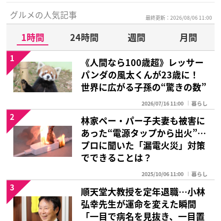
グルメの人気記事
最終更新：2026/08/06 11:00
1時間
24時間
週間
月間
1
《人間なら100歳超》レッサー
パンダの風太くんが23歳に！
世界に広がる子孫の“驚きの数”
2026/07/16 11:00
暮らし
2
林家ペー・パー子夫妻も被害に
あった“電源タップから出火”…
プロに聞いた「漏電火災」対策
でできることは？
2025/10/06 11:00
暮らし
3
順天堂大教授を定年退職…小林
弘幸先生が運命を変えた瞬間
「一目で病名を見抜き、一目置