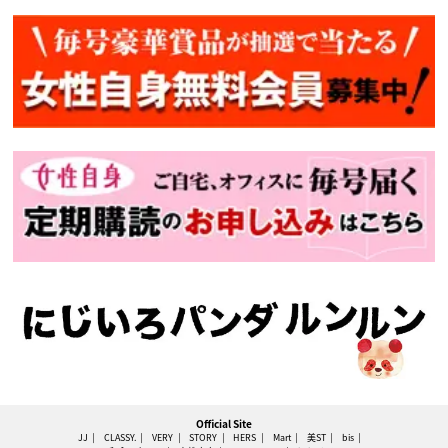
Official Site
JJ
CLASSY.
VERY
STORY
HERS
Mart
美ST
bis