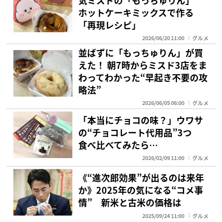
気ミスドの「もっちゅりん」
ホットケーキミックスで作る
「再現レシピ」
2026/06/20 11:00
グルメ
並ばずに「もっちゅりん」が買
えた！ 朝7時からミスド3店をま
わってわかった“早起き不要の攻
略法”
2026/06/05 06:00
グルメ
「本当にチョコの味？」ウワサ
の“チョコレート代用品”3つ
食べ比べてみたら…
2026/02/09 11:00
グルメ
《“進次郎効果”が出るのは来年
か》2025年の気になる“コメ事
情” 新米と古米の価格は
2025/09/24 11:00
グルメ