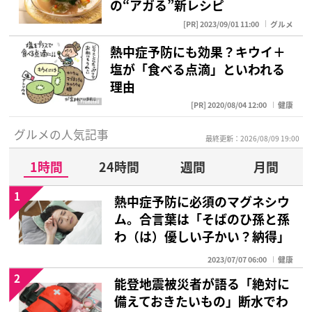
の“アガる”新レシピ
[PR] 2023/09/01 11:00
グルメ
熱中症予防にも効果？キウイ＋
塩が「食べる点滴」といわれる
理由
[PR] 2020/08/04 12:00
健康
グルメの人気記事
最終更新：2026/08/09 19:00
1時間
24時間
週間
月間
1
熱中症予防に必須のマグネシウ
ム。合言葉は「そばのひ孫と孫
わ（は）優しい子かい？納得」
2023/07/07 06:00
健康
2
能登地震被災者が語る「絶対に
備えておきたいもの」断水でわ