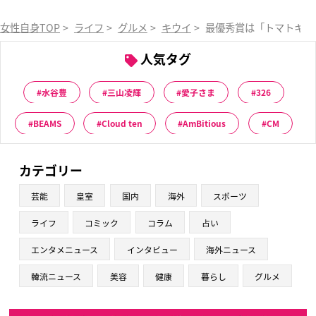
女性自身TOP
>
ライフ
>
グルメ
>
キウイ
>
最優秀賞は「トマトキウ
人気タグ
水谷豊
三山凌輝
愛子さま
326
BEAMS
Cloud ten
AmBitious
CM
カテゴリー
芸能
皇室
国内
海外
スポーツ
ライフ
コミック
コラム
占い
エンタメニュース
インタビュー
海外ニュース
韓流ニュース
美容
健康
暮らし
グルメ