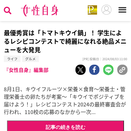
最優秀賞は「トマトキウイ鍋」！ 学生によ
るレシピコンテストで綺麗になれる絶品メニ
ューを大発見
ライフ
グルメ
[PR] 投稿日：2024/08/03 11:00
『女性自身』編集部
8月1日、キウイフルーツ×栄養×食育～栄養士・管
理栄養士の卵たちが考案～「キウイでポジティブを
届けよう！」レシピコンテスト2024の最終審査会が
行われ、110校の応募のなかから一次...
記事の続きを読む