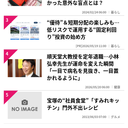
かった意外な盲点とは？
2024/02/24 06:00
暮らし
3
“優待”＆短期分配の楽しみも…
低リスクで運用する“固定利回
り”投資の始め方
[PR]2026/05/19 11:00
暮らし
4
順天堂大教授を定年退職…小林
弘幸先生が運命を変えた瞬間
「一目で病名を見抜き、一目置
かれるように」
2026/05/20 06:00
健康
5
宝塚の“社員食堂”「すみれキッ
チン」門外不出レシピ
2013/06/03 07:00
グルメ