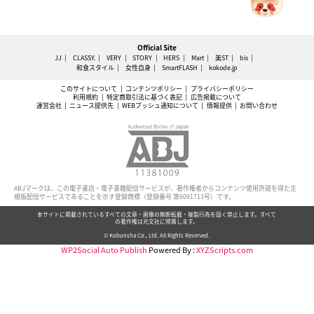
Official Site
JJ
CLASSY.
VERY
STORY
HERS
Mart
美ST
bis
和食スタイル
女性自身
SmartFLASH
kokode.jp
このサイトについて
コンテンツポリシー
プライバシーポリシー
利用規約
特定商取引法に基づく表記
広告掲載について
運営会社
ニュース提供先
WEBプッシュ通知について
情報提供
お問い合わせ
ABJマークは、この電子書店・電子書籍配信サービスが、著作権者からコンテンツ使用許諾を得た正
規版配信サービスであることを示す登録商標（登録番号 第6091713号）です。
本サイトに掲載されているすべての文章・画像の無断転載・複製行為を固く禁止します。すべて
の著作権は光文社に帰属します。
© Kobunsha Co., Ltd. All Rights Reserved.
WP2Social Auto Publish
Powered By :
XYZScripts.com