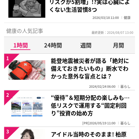
リスクが5割増」!?実は心臓によ
くない生活習慣8つ
2026/03/18 11:00
健康
健康の人気記事
最終更新：2026/08/07 13:00
1時間
24時間
週間
月間
1
能登地震被災者が語る「絶対に
備えておきたいもの」断水でわ
かった意外な盲点とは？
2024/02/24 06:00
暮らし
2
“優待”＆短期分配の楽しみも…
低リスクで運用する“固定利回
り”投資の始め方
[PR]2026/05/19 11:00
暮らし
3
アイドル当時のそのまま! 柏原