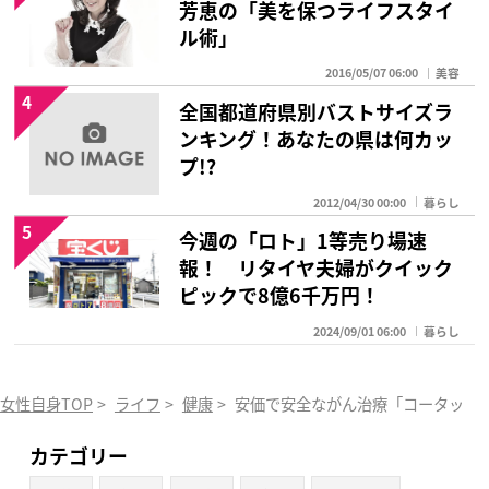
芳恵の「美を保つライフスタイ
ル術」
2016/05/07 06:00
美容
4
全国都道府県別バストサイズラ
ンキング！あなたの県は何カッ
プ!?
2012/04/30 00:00
暮らし
5
今週の「ロト」1等売り場速
報！ リタイヤ夫婦がクイック
ピックで8億6千万円！
2024/09/01 06:00
暮らし
女性自身TOP
>
ライフ
>
健康
>
安価で安全ながん治療「コータック」
カテゴリー