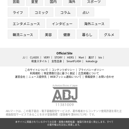
芸能
皇室
国内
海外
スポーツ
ライフ
コミック
コラム
占い
エンタメニュース
インタビュー
海外ニュース
韓流ニュース
美容
健康
暮らし
グルメ
Official Site
JJ
CLASSY.
VERY
STORY
HERS
Mart
美ST
bis
和食スタイル
女性自身
SmartFLASH
kokode.jp
このサイトについて
コンテンツポリシー
プライバシーポリシー
利用規約
特定商取引法に基づく表記
広告掲載について
運営会社
ニュース提供先
WEBプッシュ通知について
情報提供
お問い合わせ
ABJマークは、この電子書店・電子書籍配信サービスが、著作権者からコンテンツ使用許諾を得た正
規版配信サービスであることを示す登録商標（登録番号 第6091713号）です。
本サイトに掲載されているすべての文章・画像の無断転載・複製行為を固く禁止します。すべて
の著作権は光文社に帰属します。