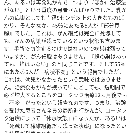
ん、あるいは再発乳がんで、つまり『ほかに治療法
がない』という重度の患者さんばかりでした。乳が
んの病巣としても直径5センチ以上の大きなものば
かり。そんななか、45％にあたる5人が『部分寛
解』でした。これは、がん細胞は完全に死滅して
も、がんの病巣が残っているという状態も含みま
す。手術で切除するわけではないので病巣は残って
いますが、がん細胞はありません。『蜂の巣はあっ
ても、蜂はいない』のと同じことです。そして55％
にあたる6人が『病状不変』という報告でしたが、
これは、効果がなかったという意味ではありませ
ん。治療後もがんが残っていたとしても、短期間で
必ず増大するところをコータック治療12カ月後でも
『不変』だったという報告なのです。つまり、治験
を受けた患者さん全員の局所進行がんが、コータッ
ク治療によって『休眠状態』になったか、あるいは
『死滅して繊維組織だけ残った状態』になったとい