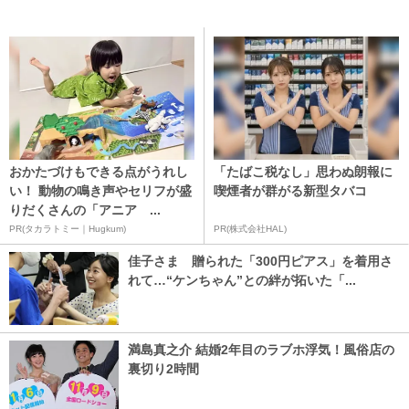
おかたづけもできる点がうれし
「たばこ税なし」思わぬ朗報に
い！ 動物の鳴き声やセリフが盛
喫煙者が群がる新型タバコ
りだくさんの「アニア ...
PR(タカラトミー｜Hugkum)
PR(株式会社HAL)
佳子さま 贈られた「300円ピアス」を着用さ
れて…“ケンちゃん”との絆が拓いた「...
満島真之介 結婚2年目のラブホ浮気！風俗店の
裏切り2時間