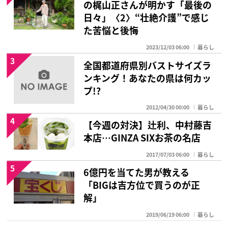
の梶山正さんが明かす「最後の
日々」〈2〉“壮絶介護”で感じ
た苦悩と後悔
2023/12/03 06:00
暮らし
3
全国都道府県別バストサイズラ
ンキング！あなたの県は何カッ
プ!?
2012/04/30 00:00
暮らし
4
【今週の対決】辻利、中村藤吉
本店…GINZA SIXお茶の名店
2017/07/03 06:00
暮らし
5
6億円を当てた男が教える
「BIGは吉方位で買うのが正
解」
2019/06/19 06:00
暮らし