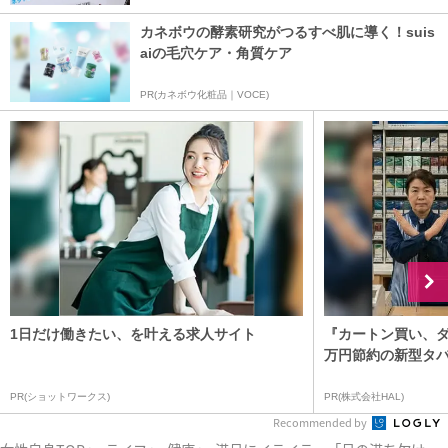
カネボウの酵素研究がつるすべ肌に導く！suis
aiの毛穴ケア・角質ケア
PR(カネボウ化粧品｜VOCE)
1日だけ働きたい、を叶える求人サイト
『カートン買い、ダ
万円節約の新型タ
PR(ショットワークス)
PR(株式会社HAL)
Recommended by