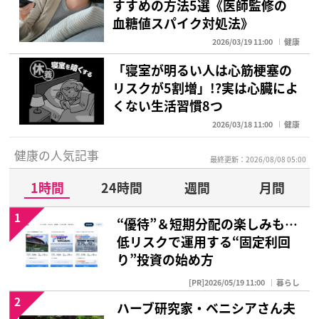
すすめの方法5選《医師監修の
血糖値スパイク対処法》
2026/03/19 11:00
健康
「寝室が明るい人は心筋梗塞の
リスクが5割増」!?実は心臓によ
くない生活習慣8つ
2026/03/18 11:00
健康
健康の人気記事
最終更新：2026/08/08 05:00
1時間
24時間
週間
月間
1
“優待”＆短期分配の楽しみも…
低リスクで運用する“固定利回
り”投資の始め方
[PR]2026/05/19 11:00
暮らし
2
ハーブ研究家・ベニシアさん夫