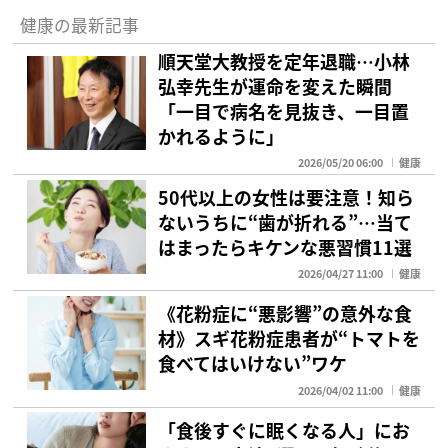
健康の最新記事
順天堂大教授を定年退職…小林
弘幸先生が運命を変えた瞬間
「一目で病名を見抜き、一目置
かれるように」
2026/05/20 06:00
健康
50代以上の女性は要注意！知ら
ないうちに“歯が折れる”…当て
はまったらキケンな悪習慣11選
2026/04/27 11:00
健康
《花粉症に“悪影響”の意外な食
材》スギ花粉症患者が“トマトを
食べてはいけない”ワケ
2026/04/02 11:00
健康
「食後すぐに眠くなる人」にお