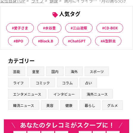
女性自身TOP
>
ライフ
>
健康
>
満月にイライラ…「月の満ち欠け」
人気タグ
愛子さま
水谷豊
三山凌輝
CD-BOX
BPO
Block.B
ChatGPT
A型肝炎
カテゴリー
芸能
皇室
国内
海外
スポーツ
ライフ
コミック
コラム
占い
エンタメニュース
インタビュー
海外ニュース
韓流ニュース
美容
健康
暮らし
グルメ