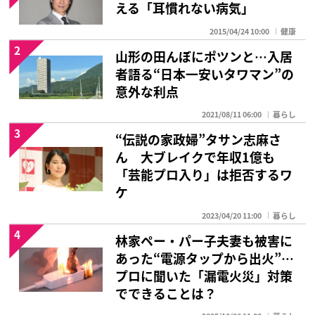
える「耳慣れない病気」
2015/04/24 10:00
健康
2
山形の田んぼにポツンと…入居
者語る“日本一安いタワマン”の
意外な利点
2021/08/11 06:00
暮らし
3
“伝説の家政婦”タサン志麻さ
ん 大ブレイクで年収1億も
「芸能プロ入り」は拒否するワ
ケ
2023/04/20 11:00
暮らし
4
林家ペー・パー子夫妻も被害に
あった“電源タップから出火”…
プロに聞いた「漏電火災」対策
でできることは？