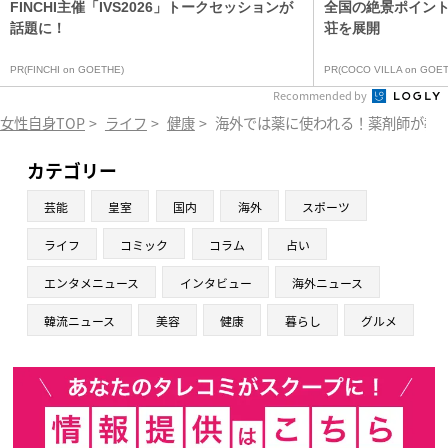
FINCHI主催「IVS2026」トークセッションが
全国の絶景ポイン
話題に！
荘を展開
PR(FINCHI on GOETHE)
PR(COCO VILLA on GOET
Recommended by
女性自身TOP
>
ライフ
>
健康
>
海外では薬に使われる！薬剤師が教
カテゴリー
芸能
皇室
国内
海外
スポーツ
ライフ
コミック
コラム
占い
エンタメニュース
インタビュー
海外ニュース
韓流ニュース
美容
健康
暮らし
グルメ