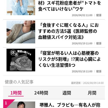
材》スギ花粉症患者が“トマトを
食べてはいけない”ワケ
2026/04/02 11:00
健康
「食後すぐに眠くなる人」にお
すすめの方法5選《医師監修の
血糖値スパイク対処法》
2026/03/19 11:00
健康
「寝室が明るい人は心筋梗塞の
リスクが5割増」!?実は心臓によ
くない生活習慣8つ
2026/03/18 11:00
健康
健康の人気記事
最終更新：2026/08/09 14:00
1時間
24時間
週間
月間
1
堺雅人、ブラピも…有名人が抱