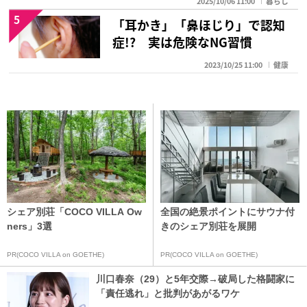
2025/10/06 11:00
暮らし
5
「耳かき」「鼻ほじり」で認知
症!? 実は危険なNG習慣
2023/10/25 11:00
健康
シェア別荘「COCO VILLA Ow
全国の絶景ポイントにサウナ付
ners」3選
きのシェア別荘を展開
PR(COCO VILLA on GOETHE)
PR(COCO VILLA on GOETHE)
川口春奈（29）と5年交際→破局した格闘家に
「責任逃れ」と批判があがるワケ