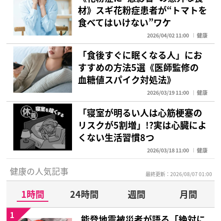
材》スギ花粉症患者が“トマトを
食べてはいけない”ワケ
2026/04/02 11:00
健康
「食後すぐに眠くなる人」にお
すすめの方法5選《医師監修の
血糖値スパイク対処法》
2026/03/19 11:00
健康
「寝室が明るい人は心筋梗塞の
リスクが5割増」!?実は心臓によ
くない生活習慣8つ
2026/03/18 11:00
健康
健康の人気記事
最終更新：2026/08/07 01:00
1時間
24時間
週間
月間
1
能登地震被災者が語る「絶対に