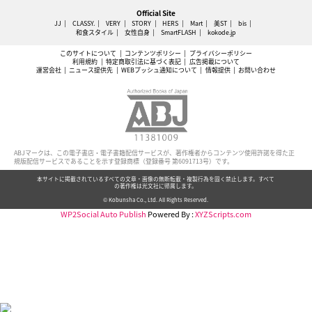
Official Site
JJ
CLASSY.
VERY
STORY
HERS
Mart
美ST
bis
和食スタイル
女性自身
SmartFLASH
kokode.jp
このサイトについて
コンテンツポリシー
プライバシーポリシー
利用規約
特定商取引法に基づく表記
広告掲載について
運営会社
ニュース提供先
WEBプッシュ通知について
情報提供
お問い合わせ
ABJマークは、この電子書店・電子書籍配信サービスが、著作権者からコンテンツ使用許諾を得た正
規版配信サービスであることを示す登録商標（登録番号 第6091713号）です。
本サイトに掲載されているすべての文章・画像の無断転載・複製行為を固く禁止します。すべて
の著作権は光文社に帰属します。
© Kobunsha Co., Ltd. All Rights Reserved.
WP2Social Auto Publish
Powered By :
XYZScripts.com