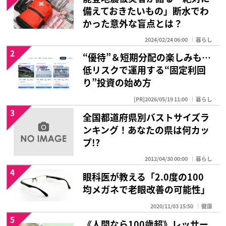
備えておきたいもの」断水でわ
かった意外な盲点とは？
2024/02/24 06:00
暮らし
2
“優待”＆短期分配の楽しみも…
低リスクで運用する“固定利回
り”投資の始め方
[PR]2026/05/19 11:00
暮らし
3
全国都道府県別バストサイズラ
ンキング！あなたの県は何カッ
プ!?
2012/04/30 00:00
暮らし
4
眼科医が教える「2.0度の100
均メガネで老眼改善の可能性」
2020/11/03 15:50
健康
5
《人間なら100歳超》レッサー