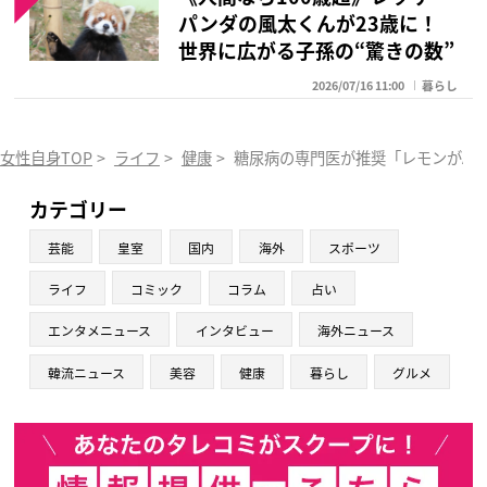
パンダの風太くんが23歳に！
世界に広がる子孫の“驚きの数”
2026/07/16 11:00
暮らし
女性自身TOP
>
ライフ
>
健康
>
糖尿病の専門医が推奨「レモンがAG
カテゴリー
芸能
皇室
国内
海外
スポーツ
ライフ
コミック
コラム
占い
エンタメニュース
インタビュー
海外ニュース
韓流ニュース
美容
健康
暮らし
グルメ