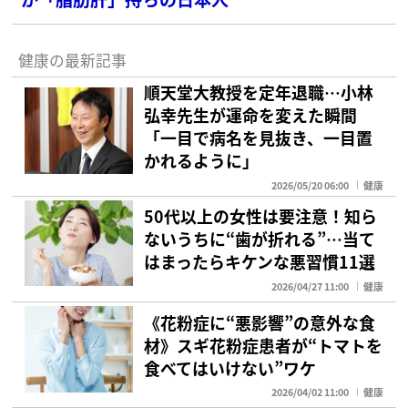
健康の最新記事
順天堂大教授を定年退職…小林
弘幸先生が運命を変えた瞬間
「一目で病名を見抜き、一目置
かれるように」
2026/05/20 06:00
健康
50代以上の女性は要注意！知ら
ないうちに“歯が折れる”…当て
はまったらキケンな悪習慣11選
2026/04/27 11:00
健康
《花粉症に“悪影響”の意外な食
材》スギ花粉症患者が“トマトを
食べてはいけない”ワケ
2026/04/02 11:00
健康