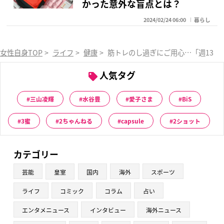
かった意外な盲点とは？
2024/02/24 06:00
暮らし
女性自身TOP
>
ライフ
>
健康
>
筋トレのし過ぎにご用心…「週130
人気タグ
三山凌輝
水谷豊
愛子さま
BiS
3蜜
2ちゃんねる
capsule
2ショット
カテゴリー
芸能
皇室
国内
海外
スポーツ
ライフ
コミック
コラム
占い
エンタメニュース
インタビュー
海外ニュース