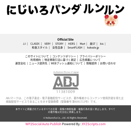
Official Site
JJ
CLASSY.
VERY
STORY
HERS
Mart
美ST
bis
和食スタイル
女性自身
SmartFLASH
kokode.jp
このサイトについて
コンテンツポリシー
プライバシーポリシー
利用規約
特定商取引法に基づく表記
広告掲載について
運営会社
ニュース提供先
WEBプッシュ通知について
情報提供
お問い合わせ
ABJマークは、この電子書店・電子書籍配信サービスが、著作権者からコンテンツ使用許諾を得た正
規版配信サービスであることを示す登録商標（登録番号 第6091713号）です。
本サイトに掲載されているすべての文章・画像の無断転載・複製行為を固く禁止します。すべて
の著作権は光文社に帰属します。
© Kobunsha Co., Ltd. All Rights Reserved.
WP2Social Auto Publish
Powered By :
XYZScripts.com