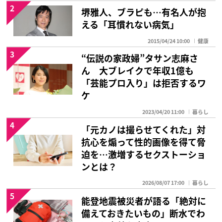
2
堺雅人、ブラピも…有名人が抱
える「耳慣れない病気」
2015/04/24 10:00
健康
3
“伝説の家政婦”タサン志麻さ
ん 大ブレイクで年収1億も
「芸能プロ入り」は拒否するワ
ケ
2023/04/20 11:00
暮らし
4
「元カノは撮らせてくれた」対
抗心を煽って性的画像を得て脅
迫を…激増するセクストーショ
ンとは？
2026/08/07 17:00
暮らし
5
能登地震被災者が語る「絶対に
備えておきたいもの」断水でわ