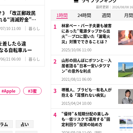
ライフランキング
最終更新：2026/08/08 16
？》「改正郵政民
1時間
24時間
週間
月間
る“消滅貯金”…
林家ペー・パー子夫妻も被害
/07/10 11:00
暮らし
にあった“電源タップから出
火”…プロに聞いた「漏電火
災」対策でできることは？
を差したら違
になる自転車ルー
2025/10/06 11:00
/06/21 06:00
暮らし
山形の田んぼにポツンと…入
居者語る“日本一安いタワマ
ン”の意外な利点
2021/08/11 06:00
堺雅人、ブラピも…有名人が
Apple
3蜜
抱える「耳慣れない病気」
2015/04/24 10:00
“優待”＆短期分配の楽しみ
も…低リスクで運用する“固
ラム
占い
定利回り”投資の始め方
2026/05/19 11:00
[PR]