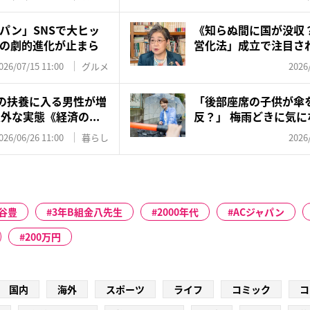
パン」SNSで大ヒッ
《知らぬ間に国が没収
の劇的進化が止まら
営化法」成立で注目され
今...
026/07/15 11:00
グルメ
2026
妻の扶養に入る男性が増
「後部座席の子供が傘
外な実態《経済の...
反？」 梅雨どきに気
ル、警察...
026/06/26 11:00
暮らし
2026
谷豊
3年B組金八先生
2000年代
ACジャパン
200万円
国内
海外
スポーツ
ライフ
コミック
コ