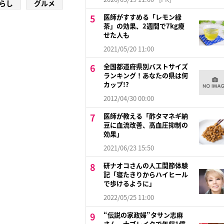
らし
グルメ
医師がすすめる「レモン緑
茶」の効果、2週間で7kg痩
せた人も
2021/05/20 11:00
全国都道府県別バストサイズ
ランキング！あなたの県は何
カップ!?
2012/04/30 00:00
医師が教える「酢タマネギ納
豆に血流改善、高血圧抑制の
効果」
2021/06/23 15:50
研ナオコさんの人工関節体験
記「寝たきりからハイヒール
で歩けるように」
2022/05/25 11:00
“伝説の家政婦”タサン志麻
さん 大ブレイクで年収1億