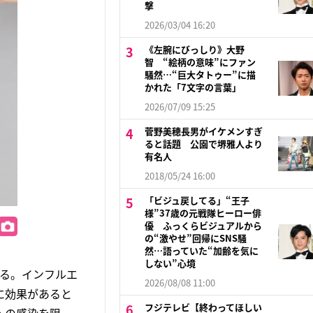
撃
2026/03/04 16:20
《左腕にびっしり》大野
智 “絵柄の意味”にファン
騒然…“巨大タトゥー”に描
かれた「7文字の言葉」
2026/07/09 15:25
菅野美穂長男がイケメンすぎ
ると話題 公園で堺雅人より
有名人
2018/05/24 16:00
「ビジュ戻してる」“王子
様”37歳の元戦隊ヒーロー俳
優 ふっくらビジュアルから
の“激やせ”回帰にSNS騒
然…語っていた“加齢を気に
しない”心境
いる。インフルエ
2026/08/08 11:00
に効果があると
フジテレビ【終わってほしい