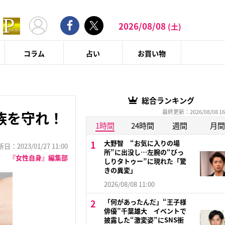
2026/08/08
(土)
コラム
占い
お買い物
総合ランキング
最終更新：2026/08/08 16
族を守れ！
1時間
24時間
週間
月間
大野智 “お気に入りの場
：2023/01/27 11:00
所”に出没し…左腕の“びっ
『女性自身』編集部
しりタトゥー”に現れた「驚
きの異変」
2026/08/08 11:00
「何があったんだ」“王子様
俳優”千葉雄大 イベントで
披露した“激変姿”にSNS衝