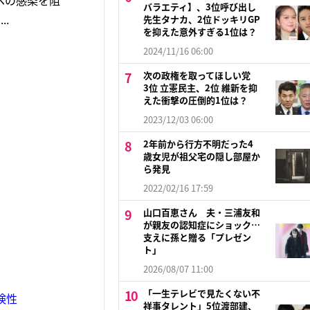
への感染を阻
バラエティ】、3位呼び出し
.
先生タナカ、2位ドッキリGP
を抑えた意外すぎる1位は？
2024/11/16 06:00
次の政権を取ってほしい党
3位 立憲民主、2位 維新を抑
えた衝撃の圧倒的1位は？
2023/12/03 06:00
2年前から行方不明だった4
歳女児が祖父宅の隠し部屋か
ら発見
2022/02/16 17:59
山口百恵さん 夫・三浦友和
が親友の認知症にショック…
支えに孫と贈る「プレゼン
ト」
2026/08/07 11:00
「一生テレビで見たくない不
険性
祥事タレント」5位渡部建、