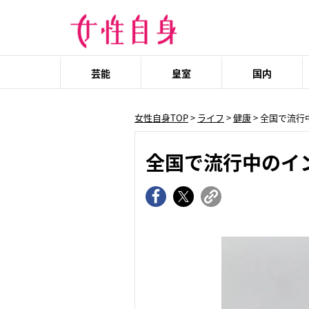
芸能
皇室
国内
女性自身TOP
>
ライフ
>
健康
> 全国で流
全国で流行中のイ