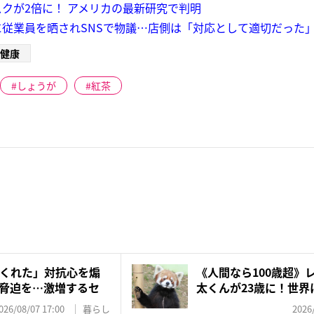
クが2倍に！ アメリカの最新研究で判明
従業員を晒されSNSで物議…店側は「対応として適切だった
健康
しょうが
紅茶
くれた」対抗心を煽
《人間なら100歳超》
脅迫を…激増するセ
太くんが23歳に！世界に
026/08/07 17:00
暮らし
2026