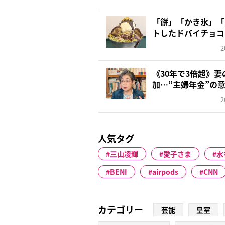
「餅」「かき氷」「
トしたドバイチョコ
な...
2
《30年で3倍超》
加…“主婦年金”の意
2
人気タグ
三山凌輝
愛子さま
水
BENI
airpods
CNN
カテゴリー
芸能
皇室