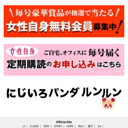
Official Site
JJ
CLASSY.
VERY
STORY
HERS
Mart
美ST
bis