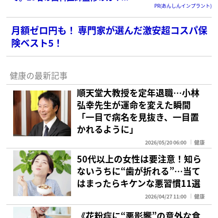
PR(あんしんインプラント)
月額ゼロ円も！ 専門家が選んだ激安超コスパ保
険ベスト5！
健康の最新記事
順天堂大教授を定年退職…小林
弘幸先生が運命を変えた瞬間
「一目で病名を見抜き、一目置
かれるように」
2026/05/20 06:00
健康
50代以上の女性は要注意！知ら
ないうちに“歯が折れる”…当て
はまったらキケンな悪習慣11選
2026/04/27 11:00
健康
《花粉症に“悪影響”の意外な食