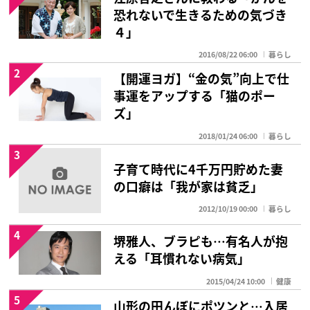
恐れないで生きるための気づき
４」
2016/08/22 06:00
暮らし
2
【開運ヨガ】“金の気”向上で仕
事運をアップする「猫のポー
ズ」
2018/01/24 06:00
暮らし
3
子育て時代に4千万円貯めた妻
の口癖は「我が家は貧乏」
2012/10/19 00:00
暮らし
4
堺雅人、ブラピも…有名人が抱
える「耳慣れない病気」
2015/04/24 10:00
健康
5
山形の田んぼにポツンと…入居