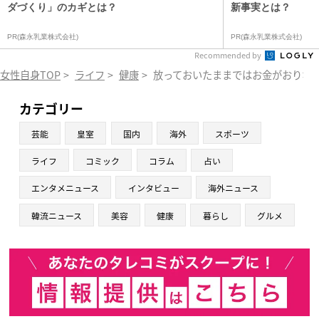
ダづくり」のカギとは？
新事実とは？
PR(森永乳業株式会社)
PR(森永乳業株式会社)
Recommended by
女性自身TOP
>
ライフ
>
健康
>
放っておいたままではお金がおりな
カテゴリー
芸能
皇室
国内
海外
スポーツ
ライフ
コミック
コラム
占い
エンタメニュース
インタビュー
海外ニュース
韓流ニュース
美容
健康
暮らし
グルメ