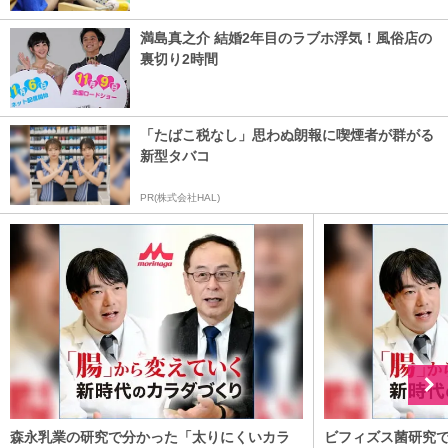
満島真之介 結婚2年目のラブホ浮気！風俗店の
裏切り2時間
「たばこ税なし」思わぬ朗報に喫煙者が群がる
新型タバコ
PR(株式会社HAL)
森永乳業の研究で分かった「太りにくいカラ
ビフィズス菌研究