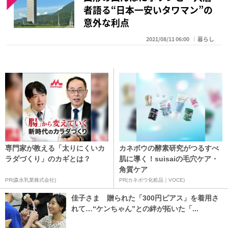
者語る“日本一安いタワマン”の
意外な利点
2021/08/11 06:00
暮らし
専門家が教える「太りにくいカ
カネボウの酵素研究がつるすべ
ラダづくり」のカギとは？
肌に導く！suisaiの毛穴ケア・
角質ケア
PR(森永乳業株式会社)
PR(カネボウ化粧品｜VOCE)
佳子さま 贈られた「300円ピアス」を着用さ
れて…“ケンちゃん”との絆が拓いた「...