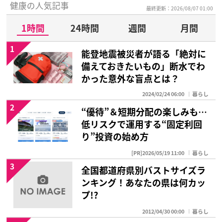
健康の人気記事
最終更新：2026/08/07 01:00
1時間
24時間
週間
月間
1
能登地震被災者が語る「絶対に
備えておきたいもの」断水でわ
かった意外な盲点とは？
2024/02/24 06:00
暮らし
2
“優待”＆短期分配の楽しみも…
低リスクで運用する“固定利回
り”投資の始め方
[PR]2026/05/19 11:00
暮らし
3
全国都道府県別バストサイズラ
ンキング！あなたの県は何カッ
プ!?
2012/04/30 00:00
暮らし