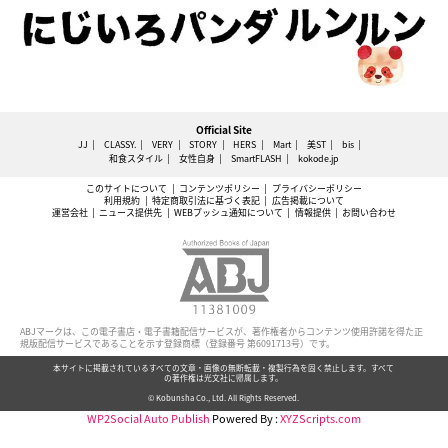
Official Site
JJ
CLASSY.
VERY
STORY
HERS
Mart
美ST
bis
和食スタイル
女性自身
SmartFLASH
kokode.jp
このサイトについて
コンテンツポリシー
プライバシーポリシー
利用規約
特定商取引法に基づく表記
広告掲載について
運営会社
ニュース提供先
WEBプッシュ通知について
情報提供
お問い合わせ
ABJマークは、この電子書店・電子書籍配信サービスが、著作権者からコンテンツ使用許諾を得た正
規版配信サービスであることを示す登録商標（登録番号 第6091713号）です。
本サイトに掲載されているすべての文章・画像の無断転載・複製行為を固く禁止します。すべて
の著作権は光文社に帰属します。
© Kobunsha Co., Ltd. All Rights Reserved.
WP2Social Auto Publish
Powered By :
XYZScripts.com