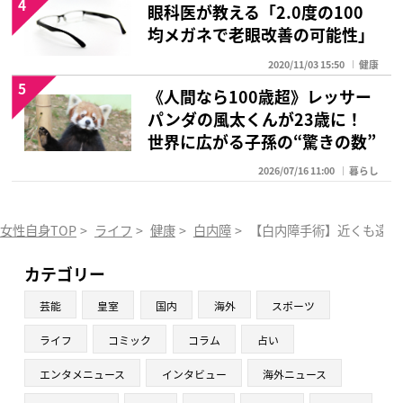
4
眼科医が教える「2.0度の100
均メガネで老眼改善の可能性」
2020/11/03 15:50
健康
5
《人間なら100歳超》レッサー
パンダの風太くんが23歳に！
世界に広がる子孫の“驚きの数”
2026/07/16 11:00
暮らし
女性自身TOP
>
ライフ
>
健康
>
白内障
>
【白内障手術】近くも遠く
カテゴリー
芸能
皇室
国内
海外
スポーツ
ライフ
コミック
コラム
占い
エンタメニュース
インタビュー
海外ニュース